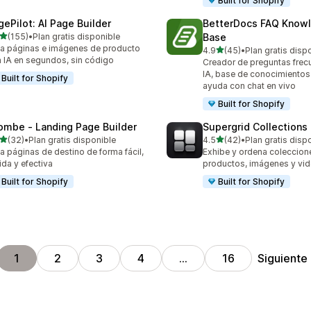
Built for Shopify
gePilot: AI Page Builder
BetterDocs FAQ Know
de 5 estrellas
(155)
•
Plan gratis disponible
Base
 reseñas en total
a páginas e imágenes de producto
de 5 estrellas
4.9
(45)
•
Plan gratis disp
45 reseñas en total
 IA en segundos, sin código
Creador de preguntas frec
IA, base de conocimientos
Built for Shopify
ayuda con chat en vivo
Built for Shopify
ombe ‑ Landing Page Builder
Supergrid Collections 
de 5 estrellas
de 5 estrellas
(32)
•
Plan gratis disponible
4.5
(42)
•
Plan gratis disp
reseñas en total
42 reseñas en total
a páginas de destino de forma fácil,
Exhibe y ordena coleccion
ida y efectiva
productos, imágenes y vid
Built for Shopify
Built for Shopify
Siguiente
1
2
3
4
…
16