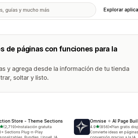
Explorar aplic
s de páginas con funciones para la
as y agrega desde la información de tu tienda
ar, soltar y listo.
ction Store ‑ Theme Sections
Omnise ✧ AI Page Buil
de 5 estrellas
de 5 estrellas
(2,719)
•
Instalación gratuita
4.9
(856)
•
Plan gratis dis
9 reseñas en total
856 reseñas en total
+ Sections Plug-n-Play
Convierte ideas en páginas
sonalizables. Bundles, Upsell, IA
conversión gracias a la IA.