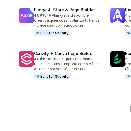
Fudge AI Store & Page Builder
Pa
de 5 estrellas
4.8
(34)
•
Plan gratis disponible
4.8
34 reseñas en total
155
Crea cualquier cosa, optimiza tu tienda
Cre
y crece usando instrucciones
con
Built for Shopify
Canvify ✦ Canva Page Builder
Ec
de 5 estrellas
4.8
(98)
•
Prueba gratis disponible
5.0
98 reseñas en total
32 
Diseña en Canva. Importa como página
Cre
de destino o sección con SEO.
ráp
Built for Shopify