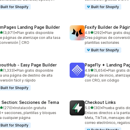
Built for Shopify
Built for Shopify
mPages Landing Page Builder
Foxify Builder de Pági
de 5 estrellas
de 5 estrellas
(3,971)
•
Plan gratis disponible
4.9
(292)
•
Plan gratis dis
1 reseñas en total
292 reseñas en total
e páginas de aterrizaje con alta tasa
Crea páginas de conversió
conversión | CRO
plantillas sectoriales
Built for Shopify
youtHub ‑ Easy Page Builder
PageFly ✦ Landing Pag
de 5 estrellas
de 5 estrellas
(1,333)
•
Plan gratis disponible
4.9
(5,654)
•
Plan gratis d
3 reseñas en total
5654 reseñas en total
a una página de destino de alta
Páginas de inicio, aterriza
versión fácil y rápido
con CRO, sin código
Built for Shopify
 Section: Secciones de Tema
Checkout Links
de 5 estrellas
de 5 estrellas
(270)
•
Instalación gratuita
5.0
(30)
•
Prueba gratis di
 reseñas en total
30 reseñas en total
+ secciones, plantillas y bloques
Enlaces directos a la panta
a cualquier página
Meta, TikTok, mensajes dir
correo electrónico, regalo
Built for Shopify