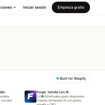
aciones
Iniciar sesión
Empieza gratis
Built for Shopify
der
Forge: tienda con IA
de 5 estrellas
ponible
5.0
(50)
•
Prueba gratis disponible
50 reseñas en total
 con alta
Creador de tiendas IA con packs,
upsells y CRO