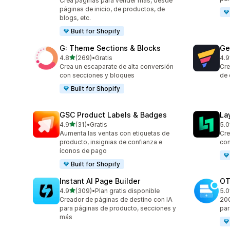
Crea páginas para vender más, desde
páginas de inicio, de productos, de
blogs, etc.
Built for Shopify
G: Theme Sections & Blocks
Ge
de 5 estrellas
4.8
(269)
•
Gratis
4.9
269 reseñas en total
397
Crea un escaparate de alta conversión
Cre
con secciones y bloques
de 
Built for Shopify
GSC Product Labels & Badges
La
de 5 estrellas
4.9
(31)
•
Gratis
5.0
31 reseñas en total
133
Aumenta las ventas con etiquetas de
Cre
producto, insignias de confianza e
con
íconos de pago
Built for Shopify
Instant AI Page Builder
OT
de 5 estrellas
4.9
(309)
•
Plan gratis disponible
5.0
309 reseñas en total
270
Creador de páginas de destino con IA
200
para páginas de producto, secciones y
par
más