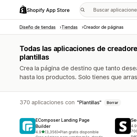
Shopify App Store
Diseño de tiendas
Tiendas
Creador de páginas
Todas las aplicaciones de creadore
plantillas
Crea la página de destino que tanto dese
hasta los productos. Solo tienes que arrastr
370 aplicaciones con
Plantillas
Borrar
EComposer Landing Page
Se
Builder
4.9
271
700
de 5 estrellas
4.9
(3,356)
•
Plan gratis disponible
3356 reseñas en total
per