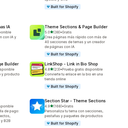
Built for Shopify
nas IA
Theme Sections & Page Builder
de 5 estrellas
ponible
5.0
(38)
•
Gratis
38 reseñas en total
n con IA y
Crea páginas más rápido con más de
40 secciones de temas y un creador
de páginas con IA
Built for Shopify
e Builder
LinkShop ‑ Link in Bio Shop
de 5 estrellas
isponible
4.8
(23)
•
Prueba gratis disponible
23 reseñas en total
je y producto
Convierte tu enlace en la bio en una
tienda online
Built for Shopify
Section Star ‑ Theme Sections
de 5 estrellas
sponible
4.9
(168)
•
Gratis
168 reseñas en total
lla de pago:
Personaliza tu tema con secciones,
ectos,
pestañas y paquetes de productos
s y B2B
Built for Shopify