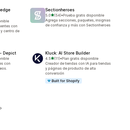
ledge
Sectionheroes
de 5 estrellas
5.0
(54)
•
Prueba gratis disponible
54 reseñas en total
Agrega secciones, paquetes, insignias
onible
de confianza y más con Sectionheroes
uentes con
 y centro de
‑ Depict
Kluck: AI Store Builder
de 5 estrellas
onible
4.5
(11)
•
Plan gratis disponible
11 reseñas en total
es con
Creador de tiendas con IA para tiendas
eos.
y páginas de producto de alta
conversión
Built for Shopify