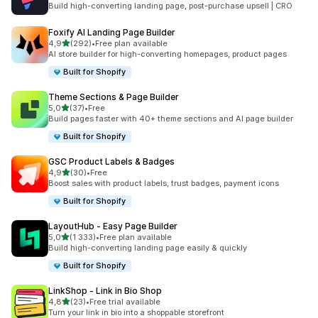
Build high-converting landing page, post-purchase upsell | CRO
Foxify AI Landing Page Builder
/ 5 tähteä
4,9
(292)
•
Free plan available
292 arvostelua yhteensä
AI store builder for high-converting homepages, product pages
Built for Shopify
Theme Sections & Page Builder
/ 5 tähteä
5,0
(37)
•
Free
37 arvostelua yhteensä
Build pages faster with 40+ theme sections and AI page builder
Built for Shopify
GSC Product Labels & Badges
/ 5 tähteä
4,9
(30)
•
Free
30 arvostelua yhteensä
Boost sales with product labels, trust badges, payment icons
Built for Shopify
LayoutHub ‑ Easy Page Builder
/ 5 tähteä
5,0
(1 333)
•
Free plan available
1333 arvostelua yhteensä
Build high-converting landing page easily & quickly
Built for Shopify
LinkShop ‑ Link in Bio Shop
/ 5 tähteä
4,8
(23)
•
Free trial available
23 arvostelua yhteensä
Turn your link in bio into a shoppable storefront