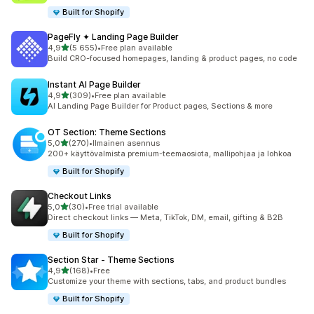
Built for Shopify
PageFly ✦ Landing Page Builder
/ 5 tähteä
4,9
(5 655)
•
Free plan available
5655 arvostelua yhteensä
Build CRO-focused homepages, landing & product pages, no code
Instant AI Page Builder
/ 5 tähteä
4,9
(309)
•
Free plan available
309 arvostelua yhteensä
AI Landing Page Builder for Product pages, Sections & more
OT Section: Theme Sections
/ 5 tähteä
5,0
(270)
•
Ilmainen asennus
270 arvostelua yhteensä
200+ käyttövalmista premium-teemaosiota, mallipohjaa ja lohkoa
Built for Shopify
Checkout Links
/ 5 tähteä
5,0
(30)
•
Free trial available
30 arvostelua yhteensä
Direct checkout links — Meta, TikTok, DM, email, gifting & B2B
Built for Shopify
Section Star ‑ Theme Sections
/ 5 tähteä
4,9
(168)
•
Free
168 arvostelua yhteensä
Customize your theme with sections, tabs, and product bundles
Built for Shopify