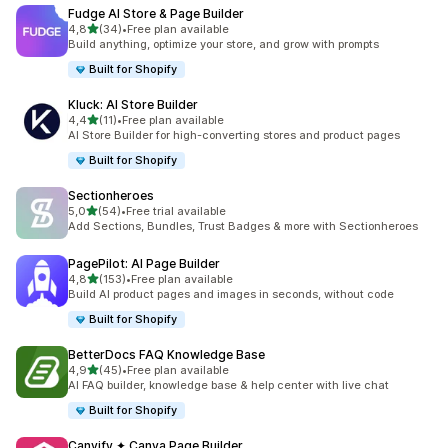
Fudge AI Store & Page Builder
/ 5 tähteä
4,8
(34)
•
Free plan available
34 arvostelua yhteensä
Build anything, optimize your store, and grow with prompts
Built for Shopify
Kluck: AI Store Builder
/ 5 tähteä
4,4
(11)
•
Free plan available
11 arvostelua yhteensä
AI Store Builder for high-converting stores and product pages
Built for Shopify
Sectionheroes
/ 5 tähteä
5,0
(54)
•
Free trial available
54 arvostelua yhteensä
Add Sections, Bundles, Trust Badges & more with Sectionheroes
PagePilot: AI Page Builder
/ 5 tähteä
4,8
(153)
•
Free plan available
153 arvostelua yhteensä
Build AI product pages and images in seconds, without code
Built for Shopify
BetterDocs FAQ Knowledge Base
/ 5 tähteä
4,9
(45)
•
Free plan available
45 arvostelua yhteensä
AI FAQ builder, knowledge base & help center with live chat
Built for Shopify
Canvify ✦ Canva Page Builder