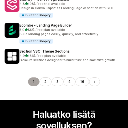
/ 5 tähteä
4,8
(98)
•
Free trial available
98 arvostelua yhteensä
Design in Canva. Import as Landing Page or section with SEO.
Built for Shopify
Ecombe ‑ Landing Page Builder
/ 5 tähteä
5,0
(32)
•
Free plan available
32 arvostelua yhteensä
Build landing pages easily, quickly, and effectively
Built for Shopify
Section VSO: Theme Sections
/ 5 tähteä
4,9
(66)
•
Free plan available
66 arvostelua yhteensä
Premium sections designed to build trust and maximize growth
1
2
3
4
16
Haluatko lisätä
sovelluksen?