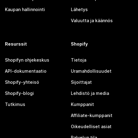
Kaupan hallinnointi
Lähetys
Valuutta ja käännös
Resurssit
Shopify
Shopifyn ohjekeskus
Tietoja
API-dokumentaatio
Uramahdollisuudet
Shopify-yhteisö
Sijoittajat
Shopify-blogi
Lehdistö ja media
Tutkimus
Kumppanit
Affiliate-kumppanit
Oikeudelliset asiat
Palvelun tila