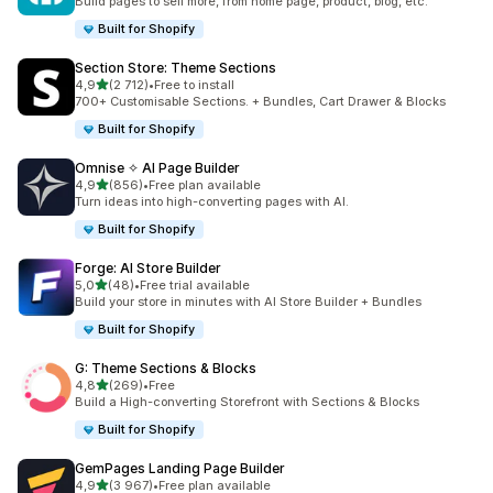
Build pages to sell more, from home page, product, blog, etc.
Built for Shopify
Section Store: Theme Sections
/ 5 tähteä
4,9
(2 712)
•
Free to install
2712 arvostelua yhteensä
700+ Customisable Sections. + Bundles, Cart Drawer & Blocks
Built for Shopify
Omnise ✧ AI Page Builder
/ 5 tähteä
4,9
(856)
•
Free plan available
856 arvostelua yhteensä
Turn ideas into high-converting pages with AI.
Built for Shopify
Forge: AI Store Builder
/ 5 tähteä
5,0
(48)
•
Free trial available
48 arvostelua yhteensä
Build your store in minutes with AI Store Builder + Bundles
Built for Shopify
G: Theme Sections & Blocks
/ 5 tähteä
4,8
(269)
•
Free
269 arvostelua yhteensä
Build a High-converting Storefront with Sections & Blocks
Built for Shopify
GemPages Landing Page Builder
/ 5 tähteä
4,9
(3 967)
•
Free plan available
3967 arvostelua yhteensä