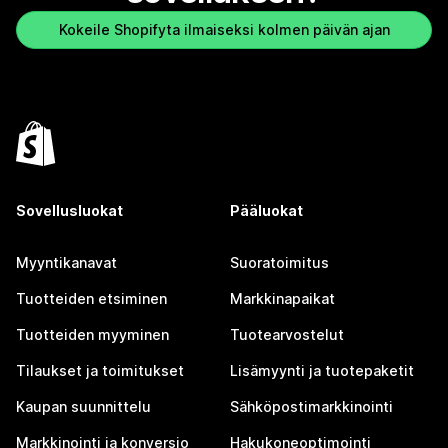
Kokeile Shopifyta ilmaiseksi kolmen päivän ajan
Sovellusluokat
Pääluokat
Myyntikanavat
Suoratoimitus
Tuotteiden etsiminen
Markkinapaikat
Tuotteiden myyminen
Tuotearvostelut
Tilaukset ja toimitukset
Lisämyynti ja tuotepaketit
Kaupan suunnittelu
Sähköpostimarkkinointi
Markkinointi ja konversio
Hakukoneoptimointi