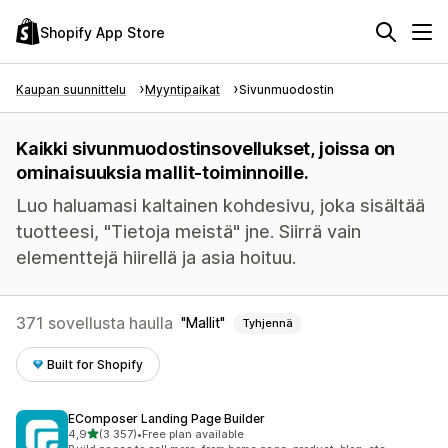
Shopify App Store
Kaupan suunnittelu
Myyntipaikat
Sivunmuodostin
Kaikki sivunmuodostinsovellukset, joissa on
ominaisuuksia mallit-toiminnoille.
Luo haluamasi kaltainen kohdesivu, joka sisältää
tuotteesi, "Tietoja meistä" jne. Siirrä vain
elementtejä hiirellä ja asia hoituu.
371 sovellusta haulla
Mallit
Tyhjennä
Built for Shopify
EComposer Landing Page Builder
/ 5 tähteä
4,9
(3 357)
•
Free plan available
3357 arvostelua yhteensä