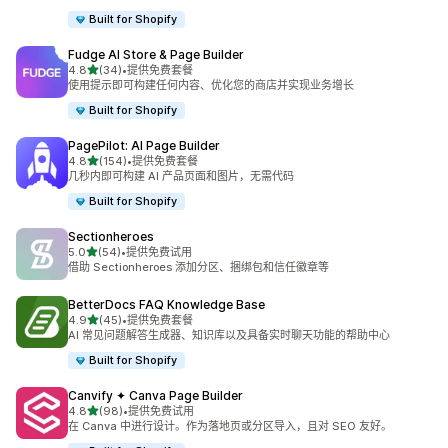
Built for Shopify
Fudge AI Store & Page Builder
星（满分 5 星）
4.8
(34)
•
提供免费套餐
总共 34 条评论
使用提示即可构建任何内容、优化您的商店并实现业务增长
Built for Shopify
PagePilot: AI Page Builder
星（满分 5 星）
4.8
(154)
•
提供免费套餐
总共 154 条评论
几秒内即可构建 AI 产品页面和图片，无需代码
Built for Shopify
Sectionheroes
星（满分 5 星）
5.0
(54)
•
提供免费试用
总共 54 条评论
借助 Sectionheroes 添加分区、捆绑包和信任徽章等
BetterDocs FAQ Knowledge Base
星（满分 5 星）
4.9
(45)
•
提供免费套餐
总共 45 条评论
AI 常见问题解答生成器、知识库以及具备实时聊天功能的帮助中心
Built for Shopify
Canvify ✦ Canva Page Builder
星（满分 5 星）
4.8
(98)
•
提供免费试用
总共 98 条评论
在 Canva 中进行设计。作为落地页或分区导入，且对 SEO 友好。