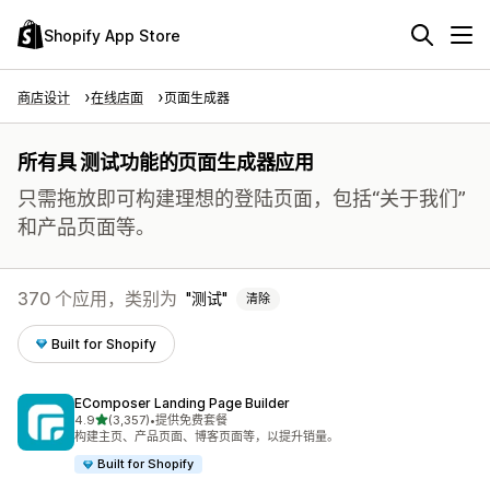
Shopify App Store
商店设计
在线店面
页面生成器
所有具 测试功能的页面生成器应用
只需拖放即可构建理想的登陆页面，包括“关于我们”
和产品页面等。
370 个应用，类别为
测试
清除
Built for Shopify
EComposer Landing Page Builder
星（满分 5 星）
4.9
(3,357)
•
提供免费套餐
总共 3357 条评论
构建主页、产品页面、博客页面等，以提升销量。
Built for Shopify