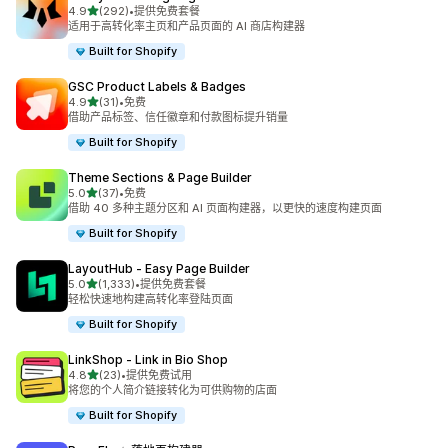
星（满分 5 星）
4.9
(292)
•
提供免费套餐
总共 292 条评论
适用于高转化率主页和产品页面的 AI 商店构建器
Built for Shopify
GSC Product Labels & Badges
星（满分 5 星）
4.9
(31)
•
免费
总共 31 条评论
借助产品标签、信任徽章和付款图标提升销量
Built for Shopify
Theme Sections & Page Builder
星（满分 5 星）
5.0
(37)
•
免费
总共 37 条评论
借助 40 多种主题分区和 AI 页面构建器，以更快的速度构建页面
Built for Shopify
LayoutHub ‑ Easy Page Builder
星（满分 5 星）
5.0
(1,333)
•
提供免费套餐
总共 1333 条评论
轻松快速地构建高转化率登陆页面
Built for Shopify
LinkShop ‑ Link in Bio Shop
星（满分 5 星）
4.8
(23)
•
提供免费试用
总共 23 条评论
将您的个人简介链接转化为可供购物的店面
Built for Shopify