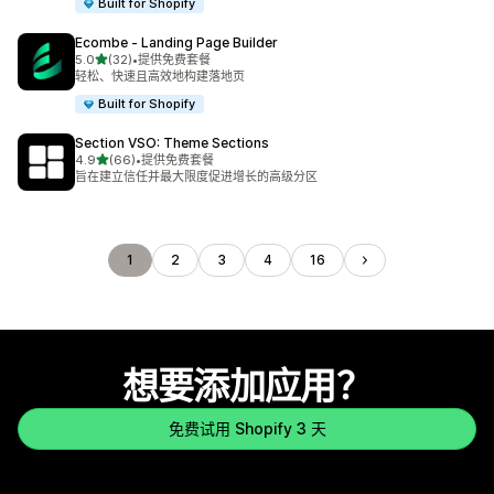
Built for Shopify
Ecombe ‑ Landing Page Builder
星（满分 5 星）
5.0
(32)
•
提供免费套餐
总共 32 条评论
轻松、快速且高效地构建落地页
Built for Shopify
Section VSO: Theme Sections
星（满分 5 星）
4.9
(66)
•
提供免费套餐
总共 66 条评论
旨在建立信任并最大限度促进增长的高级分区
1
2
3
4
16
想要添加应用？
免费试用 Shopify 3 天