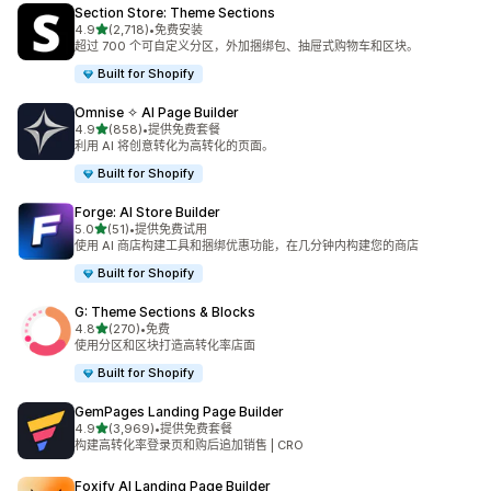
Section Store: Theme Sections
星（满分 5 星）
4.9
(2,718)
•
免费安装
总共 2718 条评论
超过 700 个可自定义分区，外加捆绑包、抽屉式购物车和区块。
Built for Shopify
Omnise ✧ AI Page Builder
星（满分 5 星）
4.9
(858)
•
提供免费套餐
总共 858 条评论
利用 AI 将创意转化为高转化的页面。
Built for Shopify
Forge: AI Store Builder
星（满分 5 星）
5.0
(51)
•
提供免费试用
总共 51 条评论
使用 AI 商店构建工具和捆绑优惠功能，在几分钟内构建您的商店
Built for Shopify
G: Theme Sections & Blocks
星（满分 5 星）
4.8
(270)
•
免费
总共 270 条评论
使用分区和区块打造高转化率店面
Built for Shopify
GemPages Landing Page Builder
星（满分 5 星）
4.9
(3,969)
•
提供免费套餐
总共 3969 条评论
构建高转化率登录页和购后追加销售 | CRO
Foxify AI Landing Page Builder