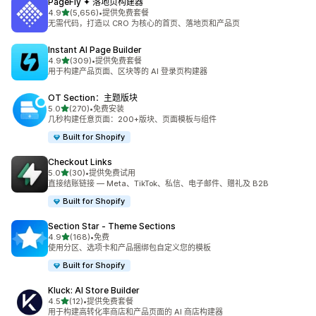
PageFly ✦ 落地页构建器
星（满分 5 星）
4.9
(5,656)
•
提供免费套餐
总共 5656 条评论
无需代码，打造以 CRO 为核心的首页、落地页和产品页
Instant AI Page Builder
星（满分 5 星）
4.9
(309)
•
提供免费套餐
总共 309 条评论
用于构建产品页面、区块等的 AI 登录页构建器
OT Section：主题版块
星（满分 5 星）
5.0
(270)
•
免费安装
总共 270 条评论
几秒构建任意页面：200+版块、页面模板与组件
Built for Shopify
Checkout Links
星（满分 5 星）
5.0
(30)
•
提供免费试用
总共 30 条评论
直接结账链接 — Meta、TikTok、私信、电子邮件、赠礼及 B2B
Built for Shopify
Section Star ‑ Theme Sections
星（满分 5 星）
4.9
(168)
•
免费
总共 168 条评论
使用分区、选项卡和产品捆绑包自定义您的模板
Built for Shopify
Kluck: AI Store Builder
星（满分 5 星）
4.5
(12)
•
提供免费套餐
总共 12 条评论
用于构建高转化率商店和产品页面的 AI 商店构建器