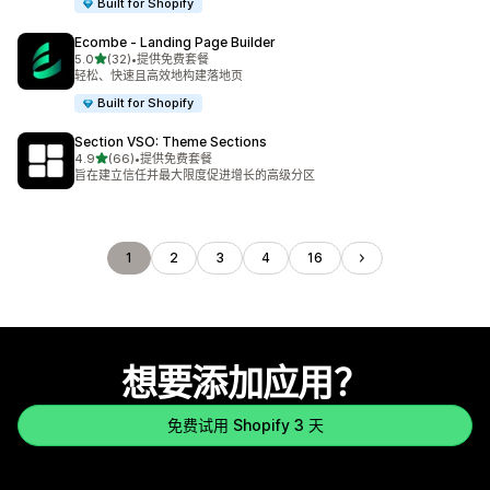
Built for Shopify
Ecombe ‑ Landing Page Builder
星（满分 5 星）
5.0
(32)
•
提供免费套餐
总共 32 条评论
轻松、快速且高效地构建落地页
Built for Shopify
Section VSO: Theme Sections
星（满分 5 星）
4.9
(66)
•
提供免费套餐
总共 66 条评论
旨在建立信任并最大限度促进增长的高级分区
1
2
3
4
16
想要添加应用？
免费试用 Shopify 3 天