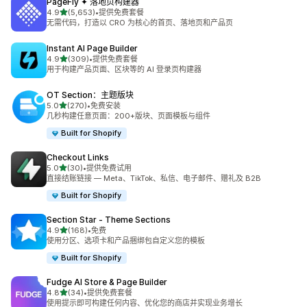
PageFly ✦ 落地页构建器
星（满分 5 星）
4.9
(5,653)
•
提供免费套餐
总共 5653 条评论
无需代码，打造以 CRO 为核心的首页、落地页和产品页
Instant AI Page Builder
星（满分 5 星）
4.9
(309)
•
提供免费套餐
总共 309 条评论
用于构建产品页面、区块等的 AI 登录页构建器
OT Section：主题版块
星（满分 5 星）
5.0
(270)
•
免费安装
总共 270 条评论
几秒构建任意页面：200+版块、页面模板与组件
Built for Shopify
Checkout Links
星（满分 5 星）
5.0
(30)
•
提供免费试用
总共 30 条评论
直接结账链接 — Meta、TikTok、私信、电子邮件、赠礼及 B2B
Built for Shopify
Section Star ‑ Theme Sections
星（满分 5 星）
4.9
(168)
•
免费
总共 168 条评论
使用分区、选项卡和产品捆绑包自定义您的模板
Built for Shopify
Fudge AI Store & Page Builder
星（满分 5 星）
4.8
(34)
•
提供免费套餐
总共 34 条评论
使用提示即可构建任何内容、优化您的商店并实现业务增长