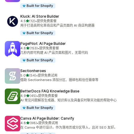
Built for Shopify
Kluck: AI Store Builder
星（满分 5 星）
4.5
(12)
•
提供免费套餐
总共 12 条评论
用于打造高转化率商店和产品页面的 AI 商店构建器
Built for Shopify
PagePilot: AI Page Builder
星（满分 5 星）
4.8
(153)
•
提供免费套餐
总共 153 条评论
几秒内即可构建 AI 产品页面和图片，无需代码
Built for Shopify
Sectionheroes
星（满分 5 星）
5.0
(54)
•
提供免费试用
总共 54 条评论
借助 Sectionheroes 添加分区、捆绑包和信任徽章等
BetterDocs FAQ Knowledge Base
星（满分 5 星）
4.9
(45)
•
提供免费套餐
总共 45 条评论
AI 常见问题解答生成器、知识库以及具备实时聊天功能的帮助中心
Built for Shopify
Canva AI Page Builder: Canvify
星（满分 5 星）
4.8
(98)
•
提供免费试用
总共 98 条评论
在 Canva 中进行设计。作为落地页或分区导入，且对 SEO 友好。