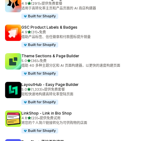
星（满分 5 星）
4.9
(291)
•
提供免费套餐
总共 291 条评论
适用于高转化率主页和产品页面的 AI 商店构建器
Built for Shopify
GSC Product Labels & Badges
星（满分 5 星）
4.9
(31)
•
免费
总共 31 条评论
借助产品标签、信任徽章和付款图标提升销量
Built for Shopify
Theme Sections & Page Builder
星（满分 5 星）
5.0
(36)
•
免费
总共 36 条评论
借助 40 多种主题分区和 AI 页面构建器，以更快的速度构建页面
Built for Shopify
LayoutHub ‑ Easy Page Builder
星（满分 5 星）
5.0
(1,333)
•
提供免费套餐
总共 1333 条评论
轻松快速地构建高转化率登陆页面
Built for Shopify
LinkShop ‑ Link in Bio Shop
星（满分 5 星）
4.8
(23)
•
提供免费试用
总共 23 条评论
将您的个人简介链接转化为可供购物的店面
Built for Shopify