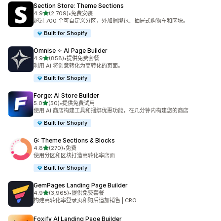
Section Store: Theme Sections
星（满分 5 星）
4.9
(2,709)
•
免费安装
总共 2709 条评论
超过 700 个可自定义分区，外加捆绑包、抽屉式购物车和区块。
Built for Shopify
Omnise ✧ AI Page Builder
星（满分 5 星）
4.9
(858)
•
提供免费套餐
总共 858 条评论
利用 AI 将创意转化为高转化的页面。
Built for Shopify
Forge: AI Store Builder
星（满分 5 星）
5.0
(50)
•
提供免费试用
总共 50 条评论
使用 AI 商店构建工具和捆绑优惠功能，在几分钟内构建您的商店
Built for Shopify
G: Theme Sections & Blocks
星（满分 5 星）
4.8
(270)
•
免费
总共 270 条评论
使用分区和区块打造高转化率店面
Built for Shopify
GemPages Landing Page Builder
星（满分 5 星）
4.9
(3,965)
•
提供免费套餐
总共 3965 条评论
构建高转化率登录页和购后追加销售 | CRO
Foxify AI Landing Page Builder