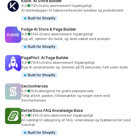
Kluck: AI Store Builder
ud af 5 stjerner
4,5
(12)
•
Gratis abonnement tilgængeligt
12 anmeldelser i alt
AI-butiksbygger til højkonverterende butikker og produktsider
Built for Shopify
Fudge AI Store & Page Builder
ud af 5 stjerner
4,8
(34)
•
Gratis abonnement tilgængeligt
34 anmeldelser i alt
Byg alt, optimer din butik, og skab vækst med prompts
Built for Shopify
PagePilot: AI Page Builder
ud af 5 stjerner
4,8
(154)
•
Gratis abonnement tilgængeligt
154 anmeldelser i alt
Byg AI-produktsider og -billeder på få sekunder, helt uden kode
Built for Shopify
Sectionheroes
ud af 5 stjerner
5,0
(54)
•
Mulighed for gratis prøveperiode
54 anmeldelser i alt
Tilføj afsnit, pakker, tillidsmærker og meget mere med
Sectionheroes
BetterDocs FAQ Knowledge Base
ud af 5 stjerner
4,9
(45)
•
Gratis abonnement tilgængeligt
45 anmeldelser i alt
AI-værktøj til opbygning af FAQ, vidensbase og hjælpecenter med
livechat
Built for Shopify