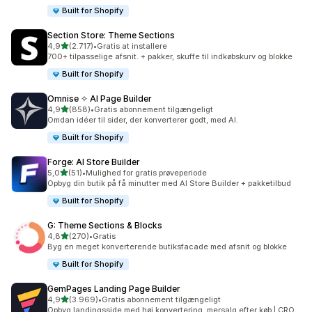
Built for Shopify
Section Store: Theme Sections
ud af 5 stjerner
4,9
(2.717)
•
Gratis at installere
2717 anmeldelser i alt
700+ tilpasselige afsnit. + pakker, skuffe til indkøbskurv og blokke
Built for Shopify
Omnise ✧ AI Page Builder
ud af 5 stjerner
4,9
(858)
•
Gratis abonnement tilgængeligt
858 anmeldelser i alt
Omdan idéer til sider, der konverterer godt, med AI.
Built for Shopify
Forge: AI Store Builder
ud af 5 stjerner
5,0
(51)
•
Mulighed for gratis prøveperiode
51 anmeldelser i alt
Opbyg din butik på få minutter med AI Store Builder + pakketilbud
Built for Shopify
G: Theme Sections & Blocks
ud af 5 stjerner
4,8
(270)
•
Gratis
270 anmeldelser i alt
Byg en meget konverterende butiksfacade med afsnit og blokke
Built for Shopify
GemPages Landing Page Builder
ud af 5 stjerner
4,9
(3.969)
•
Gratis abonnement tilgængeligt
3969 anmeldelser i alt
Opbyg landingsside med høj konvertering, mersalg efter køb | CRO