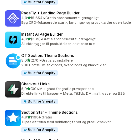
Built for Shopify
PageFly ✦ Landing Page Builder
ud af 5 stjerner
4,9
(5.654)
•
Gratis abonnement tilgængeligt
5654 anmeldelser i alt
Byg CRO-fokuserede start-, landings- og produktsider uden kode
Instant AI Page Builder
ud af 5 stjerner
4,9
(309)
•
Gratis abonnement tilgængeligt
309 anmeldelser i alt
AI-sidebygger til produktsider, sektioner m.m.
OT Section: Theme Sections
ud af 5 stjerner
5,0
(270)
•
Gratis at installere
270 anmeldelser i alt
200+ premium sektioner, skabeloner og blokke klar
Built for Shopify
Checkout Links
ud af 5 stjerner
5,0
(30)
•
Mulighed for gratis prøveperiode
30 anmeldelser i alt
Direkte links til kassen – Meta, TikTok, DM, mail, gaver og B2B
Built for Shopify
Section Star ‑ Theme Sections
ud af 5 stjerner
4,9
(168)
•
Gratis
168 anmeldelser i alt
Tilpas dit tema med sektioner, faner og produktpakker
Built for Shopify