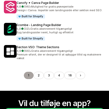
Canvify ✦ Canva Page Builder
ud af 5 stjerner
4,8
(98)
•
Mulighed for gratis prøveperiode
98 anmeldelser i alt
Design i Canva. Importér som landingsside eller sektion med SEO.
Built for Shopify
Ecombe ‑ Landing Page Builder
ud af 5 stjerner
5,0
(32)
•
Gratis abonnement tilgængeligt
32 anmeldelser i alt
Byg landingssider nemt, hurtigt og effektivt
Built for Shopify
Section VSO: Theme Sections
ud af 5 stjerner
4,9
(66)
•
Gratis abonnement tilgængeligt
66 anmeldelser i alt
Premium-afsnit, der er designet til at opbygge tillid og maksimere
vækst
1
2
3
4
16
Vil du tilføje en app?