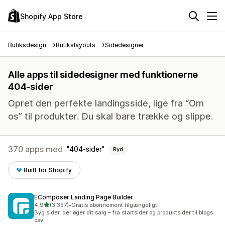
Shopify App Store
Butiksdesign
Butikslayouts
Sidedesigner
Alle apps til sidedesigner med funktionerne
404-sider
Opret den perfekte landingsside, lige fra “Om
os” til produkter. Du skal bare trække og slippe.
370 apps med
404-sider
Ryd
Built for Shopify
EComposer Landing Page Builder
ud af 5 stjerner
4,9
(3.357)
•
Gratis abonnement tilgængeligt
3357 anmeldelser i alt
Byg sider, der øger dit salg – fra startsider og produktsider til blogs
osv.