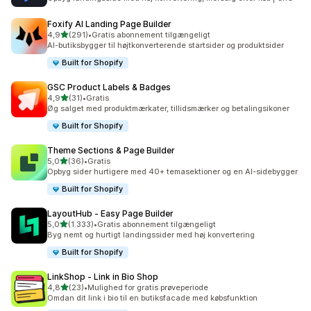
Foxify AI Landing Page Builder
ud af 5 stjerner
4,9
(291)
•
Gratis abonnement tilgængeligt
291 anmeldelser i alt
AI-butiksbygger til højtkonverterende startsider og produktsider
Built for Shopify
GSC Product Labels & Badges
ud af 5 stjerner
4,9
(31)
•
Gratis
31 anmeldelser i alt
Øg salget med produktmærkater, tillidsmærker og betalingsikoner
Built for Shopify
Theme Sections & Page Builder
ud af 5 stjerner
5,0
(36)
•
Gratis
36 anmeldelser i alt
Opbyg sider hurtigere med 40+ temasektioner og en AI-sidebygger
Built for Shopify
LayoutHub ‑ Easy Page Builder
ud af 5 stjerner
5,0
(1.333)
•
Gratis abonnement tilgængeligt
1333 anmeldelser i alt
Byg nemt og hurtigt landingssider med høj konvertering
Built for Shopify
LinkShop ‑ Link in Bio Shop
ud af 5 stjerner
4,8
(23)
•
Mulighed for gratis prøveperiode
23 anmeldelser i alt
Omdan dit link i bio til en butiksfacade med købsfunktion