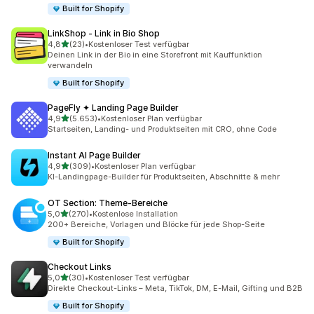
Built for Shopify
LinkShop ‑ Link in Bio Shop
von 5 Sternen
4,8
(23)
•
Kostenloser Test verfügbar
23 Rezensionen insgesamt
Deinen Link in der Bio in eine Storefront mit Kauffunktion
verwandeln
Built for Shopify
PageFly ✦ Landing Page Builder
von 5 Sternen
4,9
(5.653)
•
Kostenloser Plan verfügbar
5653 Rezensionen insgesamt
Startseiten, Landing- und Produktseiten mit CRO, ohne Code
Instant AI Page Builder
von 5 Sternen
4,9
(309)
•
Kostenloser Plan verfügbar
309 Rezensionen insgesamt
KI-Landingpage-Builder für Produktseiten, Abschnitte & mehr
OT Section: Theme‑Bereiche
von 5 Sternen
5,0
(270)
•
Kostenlose Installation
270 Rezensionen insgesamt
200+ Bereiche, Vorlagen und Blöcke für jede Shop-Seite
Built for Shopify
Checkout Links
von 5 Sternen
5,0
(30)
•
Kostenloser Test verfügbar
30 Rezensionen insgesamt
Direkte Checkout-Links – Meta, TikTok, DM, E-Mail, Gifting und B2B
Built for Shopify