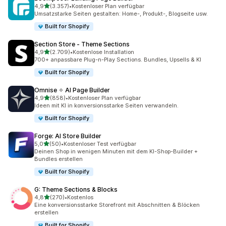
von 5 Sternen
4,9
(3.357)
•
Kostenloser Plan verfügbar
3357 Rezensionen insgesamt
Umsatzstarke Seiten gestalten: Home-, Produkt-, Blogseite usw.
Built for Shopify
Section Store ‑ Theme Sections
von 5 Sternen
4,9
(2.709)
•
Kostenlose Installation
2709 Rezensionen insgesamt
700+ anpassbare Plug-n-Play Sections. Bundles, Upsells & KI
Built for Shopify
Omnise ✧ AI Page Builder
von 5 Sternen
4,9
(858)
•
Kostenloser Plan verfügbar
858 Rezensionen insgesamt
Ideen mit KI in konversionsstarke Seiten verwandeln.
Built for Shopify
Forge: AI Store Builder
von 5 Sternen
5,0
(50)
•
Kostenloser Test verfügbar
50 Rezensionen insgesamt
Deinen Shop in wenigen Minuten mit dem KI-Shop-Builder +
Bundles erstellen
Built for Shopify
G: Theme Sections & Blocks
von 5 Sternen
4,8
(270)
•
Kostenlos
270 Rezensionen insgesamt
Eine konversionsstarke Storefront mit Abschnitten & Blöcken
erstellen
Built for Shopify