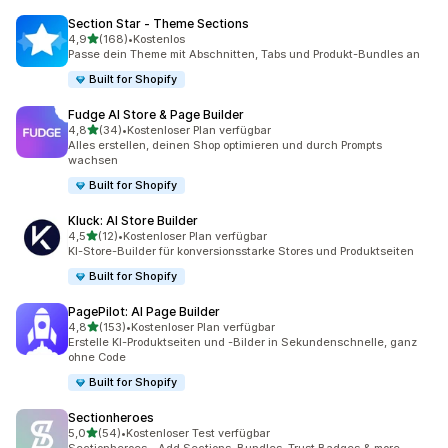
Section Star ‑ Theme Sections
von 5 Sternen
4,9
(168)
•
Kostenlos
168 Rezensionen insgesamt
Passe dein Theme mit Abschnitten, Tabs und Produkt-Bundles an
Built for Shopify
Fudge AI Store & Page Builder
von 5 Sternen
4,8
(34)
•
Kostenloser Plan verfügbar
34 Rezensionen insgesamt
Alles erstellen, deinen Shop optimieren und durch Prompts
wachsen
Built for Shopify
Kluck: AI Store Builder
von 5 Sternen
4,5
(12)
•
Kostenloser Plan verfügbar
12 Rezensionen insgesamt
KI-Store-Builder für konversionsstarke Stores und Produktseiten
Built for Shopify
PagePilot: AI Page Builder
von 5 Sternen
4,8
(153)
•
Kostenloser Plan verfügbar
153 Rezensionen insgesamt
Erstelle KI-Produktseiten und -Bilder in Sekundenschnelle, ganz
ohne Code
Built for Shopify
Sectionheroes
von 5 Sternen
5,0
(54)
•
Kostenloser Test verfügbar
54 Rezensionen insgesamt