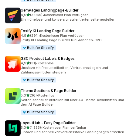
GemPages Landingpage‑Builder
von 5 Sternen
4,9
(3.965)
•
Kostenloser Plan verfügbar
3965 Rezensionen insgesamt
Ein müheloser und konversionsorientierter seitenersteller
Foxify KI Landing Page Builder
von 5 Sternen
4,9
(291)
•
Kostenloser Plan verfügbar
291 Rezensionen insgesamt
Foxify KI Landing Page Builder für Branchen-CRO
Built for Shopify
GSC Product Labels & Badges
von 5 Sternen
4,9
(31)
•
Kostenlos
31 Rezensionen insgesamt
Umsätze mit Produktetiketten, Vertrauenssiegeln und
Zahlungssymbolen steigern
Built for Shopify
Theme Sections & Page Builder
von 5 Sternen
5,0
(36)
•
Kostenlos
36 Rezensionen insgesamt
Seiten schneller erstellen mit über 40 Theme-Abschnitten und
dem AI Page Builder
Built for Shopify
LayoutHub ‑ Easy Page Builder
von 5 Sternen
5,0
(1.333)
•
Kostenloser Plan verfügbar
1333 Rezensionen insgesamt
Einfach und schnell konversionsstarke Landingpages erstellen