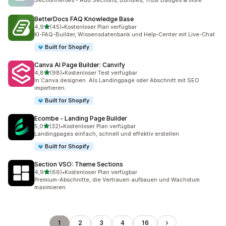
Sectionheroes - Add Sections, Bundles, Trust Badges & more
BetterDocs FAQ Knowledge Base
von 5 Sternen
4,9
(45)
•
Kostenloser Plan verfügbar
45 Rezensionen insgesamt
KI-FAQ-Builder, Wissensdatenbank und Help-Center mit Live-Chat
Built for Shopify
Canva AI Page Builder: Canvify
von 5 Sternen
4,8
(98)
•
Kostenloser Test verfügbar
98 Rezensionen insgesamt
In Canva designen. Als Landingpage oder Abschnitt mit SEO
importieren.
Built for Shopify
Ecombe ‑ Landing Page Builder
von 5 Sternen
5,0
(32)
•
Kostenloser Plan verfügbar
32 Rezensionen insgesamt
Landingpages einfach, schnell und effektiv erstellen
Built for Shopify
Section VSO: Theme Sections
von 5 Sternen
4,9
(66)
•
Kostenloser Plan verfügbar
66 Rezensionen insgesamt
Premium-Abschnitte, die Vertrauen aufbauen und Wachstum
maximieren
1
2
3
4
16