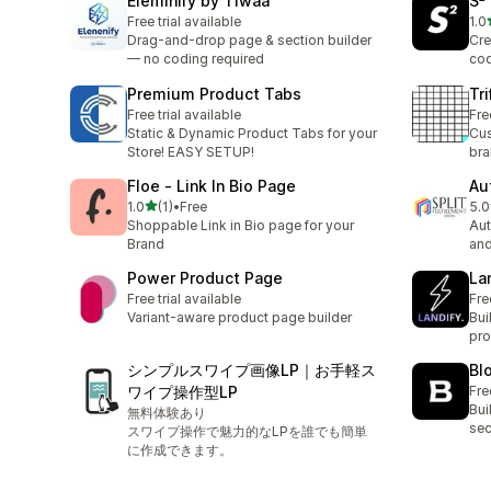
Eleminify by Tiwaa
S²
Free trial available
1.0
合
Drag-and-drop page & section builder
Cre
— no coding required
cod
Premium Product Tabs
Tri
Free trial available
Fre
Static & Dynamic Product Tabs for your
Cus
Store! EASY SETUP!
bra
Floe ‑ Link In Bio Page
Au
5つ星中
1.0
(1)
•
Free
5.0
合計レビュー数：1件
合
Shoppable Link in Bio page for your
Aut
Brand
and
Power Product Page
La
Free trial available
Fre
Variant-aware product page builder
Bui
pro
シンプルスワイプ画像LP｜お手軽ス
Bl
ワイプ操作型LP
Fre
Bui
無料体験あり
sec
スワイプ操作で魅力的なLPを誰でも簡単
に作成できます。