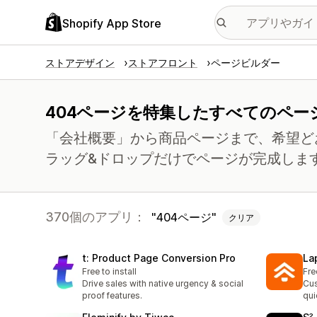
Shopify App Store
ストアデザイン
ストアフロント
ページビルダー
404ページを特集したすべてのペー
「会社概要」から商品ページまで、希望ど
ラッグ&ドロップだけでページが完成しま
370個のアプリ：
404ページ
クリア
t: Product Page Conversion Pro
La
Free to install
Fre
Drive sales with native urgency & social
Cus
proof features.
qui