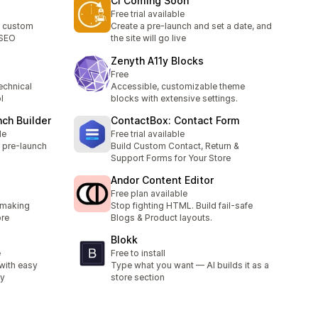
CI Coming Soon
Free trial available
h custom
Create a pre-launch and set a date, and
 SEO
the site will go live
Zenyth A11y Blocks
Free
echnical
Accessible, customizable theme
l
blocks with extensive settings.
ch Builder
ContactBox: Contact Form
le
Free trial available
 pre-launch
Build Custom Contact, Return &
s
Support Forms for Your Store
Andor Content Editor
Free plan available
 making
Stop fighting HTML. Build fail-safe
ore
Blogs & Product layouts.
Blokk
e
Free to install
with easy
Type what you want — AI builds it as a
ty
store section