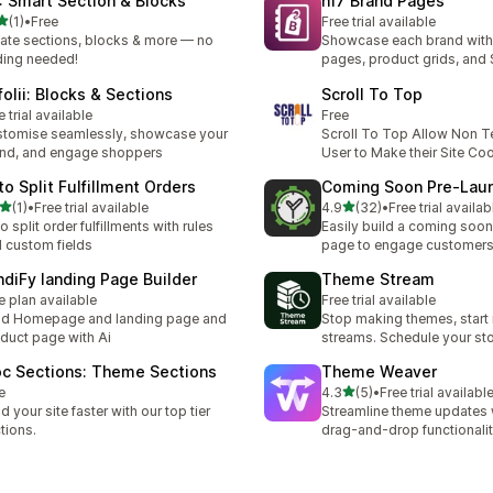
 : Smart Section & Blocks
n17 Brand Pages
5つ星中
(1)
•
Free
Free trial available
計レビュー数：1件
ate sections, blocks & more — no
Showcase each brand wit
ing needed!
pages, product grids, and
folii: Blocks & Sections
Scroll To Top
e trial available
Free
tomise seamlessly, showcase your
Scroll To Top Allow Non T
nd, and engage shoppers
User to Make their Site Coo
to Split Fulfillment Orders
Coming Soon Pre‑Laun
5つ星中
5つ星中
(1)
•
Free trial available
4.9
(32)
•
Free trial availab
計レビュー数：1件
合計レビュー数：32件
o split order fulfillments with rules
Easily build a coming soon
 custom fields
page to engage customer
ndiFy landing Page Builder
Theme Stream
e plan available
Free trial available
ld Homepage and landing page and
Stop making themes, start
duct page with Ai
streams. Schedule your st
oc Sections: Theme Sections
Theme Weaver
5つ星中
e
4.3
(5)
•
Free trial availabl
合計レビュー数：5件
ld your site faster with our top tier
Streamline theme updates 
tions.
drag-and-drop functionali