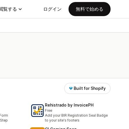
閲覧する
ログイン
無料で始める
Built for Shopify
Rehistrado by InvoicePH
Free
 Form
Add your BIR Registration Seal Badge
-Step
to your site's footers