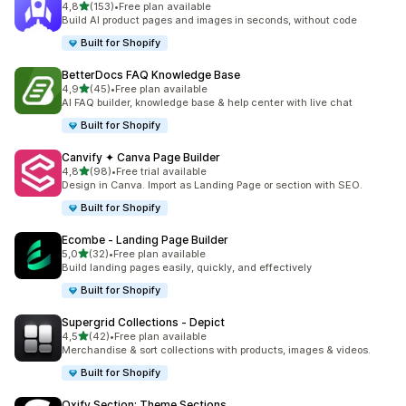
5 yıldız üzerinden
4,8
(153)
•
Free plan available
toplam 153 değerlendirme
Build AI product pages and images in seconds, without code
Built for Shopify
BetterDocs FAQ Knowledge Base
5 yıldız üzerinden
4,9
(45)
•
Free plan available
toplam 45 değerlendirme
AI FAQ builder, knowledge base & help center with live chat
Built for Shopify
Canvify ✦ Canva Page Builder
5 yıldız üzerinden
4,8
(98)
•
Free trial available
toplam 98 değerlendirme
Design in Canva. Import as Landing Page or section with SEO.
Built for Shopify
Ecombe ‑ Landing Page Builder
5 yıldız üzerinden
5,0
(32)
•
Free plan available
toplam 32 değerlendirme
Build landing pages easily, quickly, and effectively
Built for Shopify
Supergrid Collections ‑ Depict
5 yıldız üzerinden
4,5
(42)
•
Free plan available
toplam 42 değerlendirme
Merchandise & sort collections with products, images & videos.
Built for Shopify
Oxify Section: Theme Sections