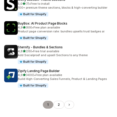
5 yıldız üzerinden
5,0
(7)
•
Free to install
toplam 7 değerlendirme
100+ premium theme sections, blocks & high-converting builder
Built for Shopify
BuyBox: AI Product Page Blocks
5 yıldız üzerinden
4,9
(69)
•
Free plan available
toplam 69 değerlendirme
Product page conversion rate: bundles upsells trust badges ai
Built for Shopify
Sternify ‑ Bundles & Sections
5 yıldız üzerinden
4,8
(39)
•
Free trial available
toplam 39 değerlendirme
Add Socialproof and upsell Sections to any theme
Built for Shopify
Zipify Landing Page Builder
5 yıldız üzerinden
4,6
(400)
•
Free plan available
toplam 400 değerlendirme
Build High-Converting Sales Funnels, Product & Landing Pages
Built for Shopify
1
2