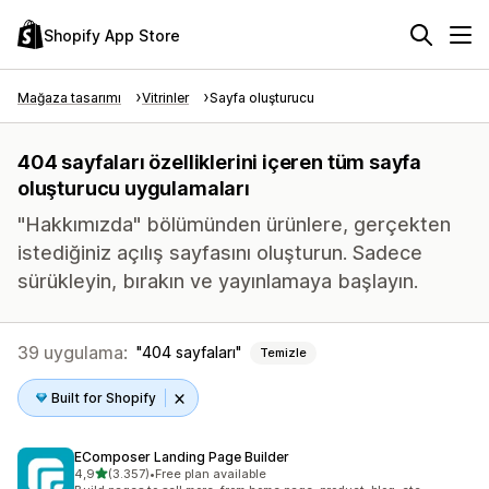
Shopify App Store
Mağaza tasarımı
Vitrinler
Sayfa oluşturucu
404 sayfaları özelliklerini içeren tüm sayfa
oluşturucu uygulamaları
"Hakkımızda" bölümünden ürünlere, gerçekten
istediğiniz açılış sayfasını oluşturun. Sadece
sürükleyin, bırakın ve yayınlamaya başlayın.
39 uygulama:
404 sayfaları
Temizle
Built for Shopify
EComposer Landing Page Builder
5 yıldız üzerinden
4,9
(3.357)
•
Free plan available
toplam 3357 değerlendirme