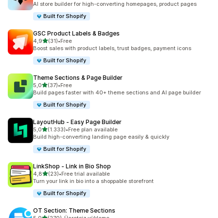
AI store builder for high-converting homepages, product pages
Built for Shopify
GSC Product Labels & Badges
5 yıldız üzerinden
4,9
(31)
•
Free
toplam 31 değerlendirme
Boost sales with product labels, trust badges, payment icons
Built for Shopify
Theme Sections & Page Builder
5 yıldız üzerinden
5,0
(37)
•
Free
toplam 37 değerlendirme
Build pages faster with 40+ theme sections and AI page builder
Built for Shopify
LayoutHub ‑ Easy Page Builder
5 yıldız üzerinden
5,0
(1.333)
•
Free plan available
toplam 1333 değerlendirme
Build high-converting landing page easily & quickly
Built for Shopify
LinkShop ‑ Link in Bio Shop
5 yıldız üzerinden
4,8
(23)
•
Free trial available
toplam 23 değerlendirme
Turn your link in bio into a shoppable storefront
Built for Shopify
OT Section: Theme Sections
5 yıldız üzerinden