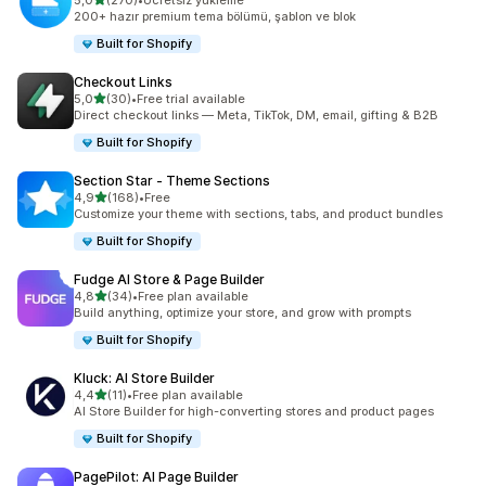
5,0
(270)
•
Ücretsiz yükleme
toplam 270 değerlendirme
200+ hazır premium tema bölümü, şablon ve blok
Built for Shopify
Checkout Links
5 yıldız üzerinden
5,0
(30)
•
Free trial available
toplam 30 değerlendirme
Direct checkout links — Meta, TikTok, DM, email, gifting & B2B
Built for Shopify
Section Star ‑ Theme Sections
5 yıldız üzerinden
4,9
(168)
•
Free
toplam 168 değerlendirme
Customize your theme with sections, tabs, and product bundles
Built for Shopify
Fudge AI Store & Page Builder
5 yıldız üzerinden
4,8
(34)
•
Free plan available
toplam 34 değerlendirme
Build anything, optimize your store, and grow with prompts
Built for Shopify
Kluck: AI Store Builder
5 yıldız üzerinden
4,4
(11)
•
Free plan available
toplam 11 değerlendirme
AI Store Builder for high-converting stores and product pages
Built for Shopify
PagePilot: AI Page Builder