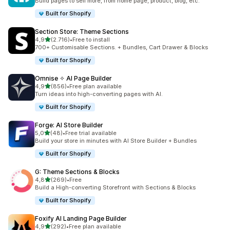
Build pages to sell more, from home page, product, blog, etc.
Built for Shopify
Section Store: Theme Sections
5 yıldız üzerinden
4,9
(2.716)
•
Free to install
toplam 2716 değerlendirme
700+ Customisable Sections. + Bundles, Cart Drawer & Blocks
Built for Shopify
Omnise ✧ AI Page Builder
5 yıldız üzerinden
4,9
(856)
•
Free plan available
toplam 856 değerlendirme
Turn ideas into high-converting pages with AI.
Built for Shopify
Forge: AI Store Builder
5 yıldız üzerinden
5,0
(48)
•
Free trial available
toplam 48 değerlendirme
Build your store in minutes with AI Store Builder + Bundles
Built for Shopify
G: Theme Sections & Blocks
5 yıldız üzerinden
4,8
(269)
•
Free
toplam 269 değerlendirme
Build a High-converting Storefront with Sections & Blocks
Built for Shopify
Foxify AI Landing Page Builder
5 yıldız üzerinden
4,9
(292)
•
Free plan available
toplam 292 değerlendirme