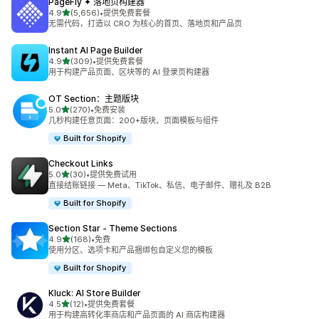
PageFly ✦ 落地页构建器
星（满分 5 星）
4.9
(5,656)
•
提供免费套餐
总共 5656 条评论
无需代码，打造以 CRO 为核心的首页、落地页和产品页
Instant AI Page Builder
星（满分 5 星）
4.9
(309)
•
提供免费套餐
总共 309 条评论
用于构建产品页面、区块等的 AI 登录页构建器
OT Section：主题版块
星（满分 5 星）
5.0
(270)
•
免费安装
总共 270 条评论
几秒构建任意页面：200+版块、页面模板与组件
Built for Shopify
Checkout Links
星（满分 5 星）
5.0
(30)
•
提供免费试用
总共 30 条评论
直接结账链接 — Meta、TikTok、私信、电子邮件、赠礼及 B2B
Built for Shopify
Section Star ‑ Theme Sections
星（满分 5 星）
4.9
(168)
•
免费
总共 168 条评论
使用分区、选项卡和产品捆绑包自定义您的模板
Built for Shopify
Kluck: AI Store Builder
星（满分 5 星）
4.5
(12)
•
提供免费套餐
总共 12 条评论
用于构建高转化率商店和产品页面的 AI 商店构建器