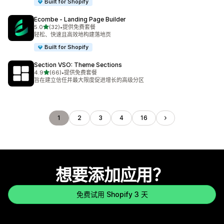
Built for Shopify
Ecombe ‑ Landing Page Builder
星（满分 5 星）
5.0
(32)
•
提供免费套餐
总共 32 条评论
轻松、快速且高效地构建落地页
Built for Shopify
Section VSO: Theme Sections
星（满分 5 星）
4.9
(66)
•
提供免费套餐
总共 66 条评论
旨在建立信任并最大限度促进增长的高级分区
1
2
3
4
16
想要添加应用？
免费试用 Shopify 3 天