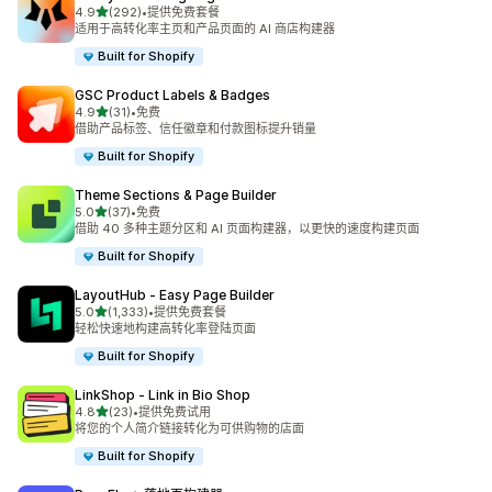
星（满分 5 星）
4.9
(292)
•
提供免费套餐
总共 292 条评论
适用于高转化率主页和产品页面的 AI 商店构建器
Built for Shopify
GSC Product Labels & Badges
星（满分 5 星）
4.9
(31)
•
免费
总共 31 条评论
借助产品标签、信任徽章和付款图标提升销量
Built for Shopify
Theme Sections & Page Builder
星（满分 5 星）
5.0
(37)
•
免费
总共 37 条评论
借助 40 多种主题分区和 AI 页面构建器，以更快的速度构建页面
Built for Shopify
LayoutHub ‑ Easy Page Builder
星（满分 5 星）
5.0
(1,333)
•
提供免费套餐
总共 1333 条评论
轻松快速地构建高转化率登陆页面
Built for Shopify
LinkShop ‑ Link in Bio Shop
星（满分 5 星）
4.8
(23)
•
提供免费试用
总共 23 条评论
将您的个人简介链接转化为可供购物的店面
Built for Shopify