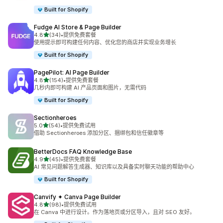
Built for Shopify
Fudge AI Store & Page Builder
星（满分 5 星）
4.8
(34)
•
提供免费套餐
总共 34 条评论
使用提示即可构建任何内容、优化您的商店并实现业务增长
Built for Shopify
PagePilot: AI Page Builder
星（满分 5 星）
4.8
(154)
•
提供免费套餐
总共 154 条评论
几秒内即可构建 AI 产品页面和图片，无需代码
Built for Shopify
Sectionheroes
星（满分 5 星）
5.0
(54)
•
提供免费试用
总共 54 条评论
借助 Sectionheroes 添加分区、捆绑包和信任徽章等
BetterDocs FAQ Knowledge Base
星（满分 5 星）
4.9
(45)
•
提供免费套餐
总共 45 条评论
AI 常见问题解答生成器、知识库以及具备实时聊天功能的帮助中心
Built for Shopify
Canvify ✦ Canva Page Builder
星（满分 5 星）
4.8
(98)
•
提供免费试用
总共 98 条评论
在 Canva 中进行设计。作为落地页或分区导入，且对 SEO 友好。