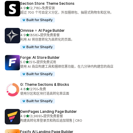
Section Store: Theme Sections
星（满分 5 星）
4.9
(2,718)
•
免费安装
总共 2718 条评论
超过 700 个可自定义分区，外加捆绑包、抽屉式购物车和区块。
Built for Shopify
Omnise ✧ AI Page Builder
星（满分 5 星）
4.9
(858)
•
提供免费套餐
总共 858 条评论
利用 AI 将创意转化为高转化的页面。
Built for Shopify
Forge: AI Store Builder
星（满分 5 星）
5.0
(51)
•
提供免费试用
总共 51 条评论
使用 AI 商店构建工具和捆绑优惠功能，在几分钟内构建您的商店
Built for Shopify
G: Theme Sections & Blocks
星（满分 5 星）
4.8
(270)
•
免费
总共 270 条评论
使用分区和区块打造高转化率店面
Built for Shopify
GemPages Landing Page Builder
星（满分 5 星）
4.9
(3,969)
•
提供免费套餐
总共 3969 条评论
构建高转化率登录页和购后追加销售 | CRO
Foxify AI Landing Page Builder