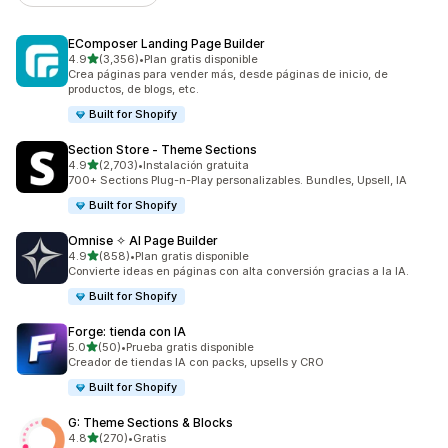
EComposer Landing Page Builder
de 5 estrellas
4.9
(3,356)
•
Plan gratis disponible
3356 reseñas en total
Crea páginas para vender más, desde páginas de inicio, de
productos, de blogs, etc.
Built for Shopify
Section Store ‑ Theme Sections
de 5 estrellas
4.9
(2,703)
•
Instalación gratuita
2703 reseñas en total
700+ Sections Plug-n-Play personalizables. Bundles, Upsell, IA
Built for Shopify
Omnise ✧ AI Page Builder
de 5 estrellas
4.9
(858)
•
Plan gratis disponible
858 reseñas en total
Convierte ideas en páginas con alta conversión gracias a la IA.
Built for Shopify
Forge: tienda con IA
de 5 estrellas
5.0
(50)
•
Prueba gratis disponible
50 reseñas en total
Creador de tiendas IA con packs, upsells y CRO
Built for Shopify
G: Theme Sections & Blocks
de 5 estrellas
4.8
(270)
•
Gratis
270 reseñas en total