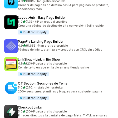
de 5 estrellas
4.9
(308)
•
Plan gratis disponible
308 reseñas en total
Creador de páginas de destino con IA para páginas de producto,
secciones y más
LayoutHub ‑ Easy Page Builder
de 5 estrellas
5.0
(1,334)
•
Plan gratis disponible
1334 reseñas en total
Crea una página de destino de alta conversión fácil y rápido
Built for Shopify
PageFly Landing Page Builder
de 5 estrellas
4.9
(5,653)
•
Plan gratis disponible
5653 reseñas en total
Páginas de inicio, aterrizaje y producto con CRO, sin código
LinkShop ‑ Link in Bio Shop
de 5 estrellas
4.8
(23)
•
Prueba gratis disponible
23 reseñas en total
Convierte tu enlace en la bio en una tienda online
Built for Shopify
OT Section: Secciones de Tema
de 5 estrellas
5.0
(270)
•
Instalación gratuita
270 reseñas en total
200+ secciones, plantillas y bloques para cualquier página
Built for Shopify
Checkout Links
de 5 estrellas
5.0
(30)
•
Prueba gratis disponible
30 reseñas en total
Enlaces directos a la pantalla de pago: Meta, TikTok, mensajes