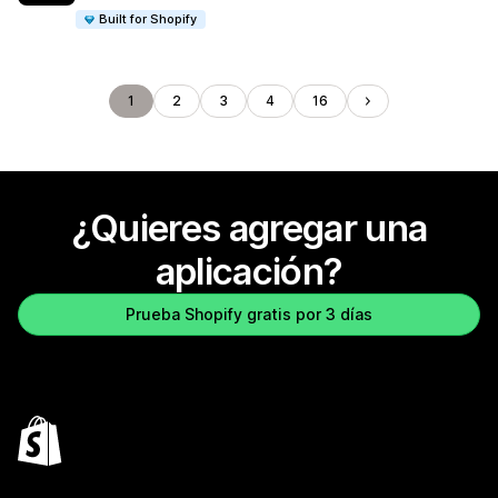
Built for Shopify
1
2
3
4
16
¿Quieres agregar una
aplicación?
Prueba Shopify gratis por 3 días