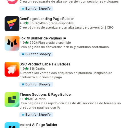
Crea un escaparate de alta conversión con secciones y bloques
Built for Shopify
GemPages Landing Page Builder
de 5 estrellas
4.9
(3,967)
•
Plan gratis disponible
3967 reseñas en total
Cree páginas de aterrizaje con alta tasa de conversión | CRO
Foxify Builder de Páginas IA
de 5 estrellas
4.9
(292)
•
Plan gratis disponible
292 reseñas en total
Crea páginas de conversión con IA y plantillas sectoriales
Built for Shopify
GSC Product Labels & Badges
de 5 estrellas
4.9
(31)
•
Gratis
31 reseñas en total
Aumenta las ventas con etiquetas de producto, insignias de
confianza e íconos de pago
Built for Shopify
Theme Sections & Page Builder
de 5 estrellas
5.0
(36)
•
Gratis
36 reseñas en total
Crea páginas más rápido con más de 40 secciones de temas y un
creador de páginas con IA
Built for Shopify
Instant AI Page Builder