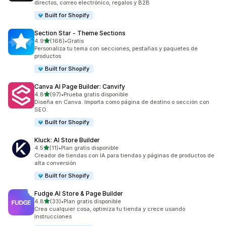
directos, correo electrónico, regalos y B2B
Built for Shopify
Section Star ‑ Theme Sections
de 5 estrellas
4.9
(168)
•
Gratis
168 reseñas en total
Personaliza tu tema con secciones, pestañas y paquetes de
productos
Built for Shopify
Canva AI Page Builder: Canvify
de 5 estrellas
4.8
(97)
•
Prueba gratis disponible
97 reseñas en total
Diseña en Canva. Importa como página de destino o sección con
SEO.
Built for Shopify
Kluck: AI Store Builder
de 5 estrellas
4.5
(11)
•
Plan gratis disponible
11 reseñas en total
Creador de tiendas con IA para tiendas y páginas de productos de
alta conversión
Built for Shopify
Fudge AI Store & Page Builder
de 5 estrellas
4.8
(33)
•
Plan gratis disponible
33 reseñas en total
Crea cualquier cosa, optimiza tu tienda y crece usando
instrucciones