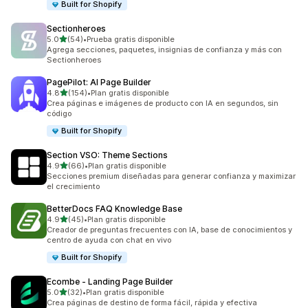
Built for Shopify
Sectionheroes
de 5 estrellas
5.0
(54)
•
Prueba gratis disponible
54 reseñas en total
Agrega secciones, paquetes, insignias de confianza y más con
Sectionheroes
PagePilot: AI Page Builder
de 5 estrellas
4.8
(154)
•
Plan gratis disponible
154 reseñas en total
Crea páginas e imágenes de producto con IA en segundos, sin
código
Built for Shopify
Section VSO: Theme Sections
de 5 estrellas
4.9
(66)
•
Plan gratis disponible
66 reseñas en total
Secciones premium diseñadas para generar confianza y maximizar
el crecimiento
BetterDocs FAQ Knowledge Base
de 5 estrellas
4.9
(45)
•
Plan gratis disponible
45 reseñas en total
Creador de preguntas frecuentes con IA, base de conocimientos y
centro de ayuda con chat en vivo
Built for Shopify
Ecombe ‑ Landing Page Builder
de 5 estrellas
5.0
(32)
•
Plan gratis disponible
32 reseñas en total
Crea páginas de destino de forma fácil, rápida y efectiva