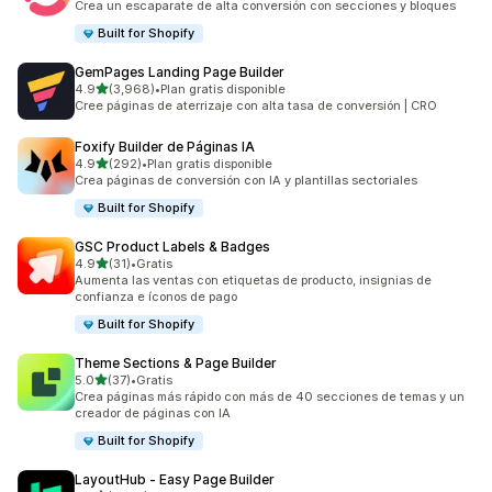
Crea un escaparate de alta conversión con secciones y bloques
Built for Shopify
GemPages Landing Page Builder
de 5 estrellas
4.9
(3,968)
•
Plan gratis disponible
3968 reseñas en total
Cree páginas de aterrizaje con alta tasa de conversión | CRO
Foxify Builder de Páginas IA
de 5 estrellas
4.9
(292)
•
Plan gratis disponible
292 reseñas en total
Crea páginas de conversión con IA y plantillas sectoriales
Built for Shopify
GSC Product Labels & Badges
de 5 estrellas
4.9
(31)
•
Gratis
31 reseñas en total
Aumenta las ventas con etiquetas de producto, insignias de
confianza e íconos de pago
Built for Shopify
Theme Sections & Page Builder
de 5 estrellas
5.0
(37)
•
Gratis
37 reseñas en total
Crea páginas más rápido con más de 40 secciones de temas y un
creador de páginas con IA
Built for Shopify
LayoutHub ‑ Easy Page Builder