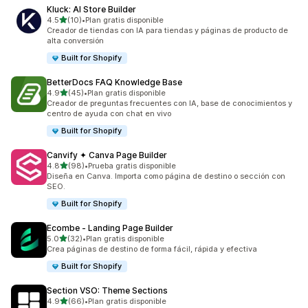
Kluck: AI Store Builder
de 5 estrellas
4.5
(10)
•
Plan gratis disponible
10 reseñas en total
Creador de tiendas con IA para tiendas y páginas de producto de
alta conversión
Built for Shopify
BetterDocs FAQ Knowledge Base
de 5 estrellas
4.9
(45)
•
Plan gratis disponible
45 reseñas en total
Creador de preguntas frecuentes con IA, base de conocimientos y
centro de ayuda con chat en vivo
Built for Shopify
Canvify ✦ Canva Page Builder
de 5 estrellas
4.8
(98)
•
Prueba gratis disponible
98 reseñas en total
Diseña en Canva. Importa como página de destino o sección con
SEO.
Built for Shopify
Ecombe ‑ Landing Page Builder
de 5 estrellas
5.0
(32)
•
Plan gratis disponible
32 reseñas en total
Crea páginas de destino de forma fácil, rápida y efectiva
Built for Shopify
Section VSO: Theme Sections
de 5 estrellas
4.9
(66)
•
Plan gratis disponible
66 reseñas en total