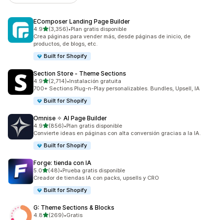
EComposer Landing Page Builder
de 5 estrellas
4.9
(3,356)
•
Plan gratis disponible
3356 reseñas en total
Crea páginas para vender más, desde páginas de inicio, de
productos, de blogs, etc.
Built for Shopify
Section Store ‑ Theme Sections
de 5 estrellas
4.9
(2,714)
•
Instalación gratuita
2714 reseñas en total
700+ Sections Plug-n-Play personalizables. Bundles, Upsell, IA
Built for Shopify
Omnise ✧ AI Page Builder
de 5 estrellas
4.9
(856)
•
Plan gratis disponible
856 reseñas en total
Convierte ideas en páginas con alta conversión gracias a la IA.
Built for Shopify
Forge: tienda con IA
de 5 estrellas
5.0
(48)
•
Prueba gratis disponible
48 reseñas en total
Creador de tiendas IA con packs, upsells y CRO
Built for Shopify
G: Theme Sections & Blocks
de 5 estrellas
4.8
(269)
•
Gratis
269 reseñas en total