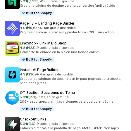
de 5 estrellas
5.0
(1,333)
•
Plan gratis disponible
1333 reseñas en total
Crea una página de destino de alta conversión fácil y rápido
Built for Shopify
PageFly ✦ Landing Page Builder
de 5 estrellas
4.9
(5,656)
•
Plan gratis disponible
5656 reseñas en total
Páginas de inicio, aterrizaje y producto con CRO, sin código
LinkShop ‑ Link in Bio Shop
de 5 estrellas
4.8
(23)
•
Prueba gratis disponible
23 reseñas en total
Convierte tu enlace en la bio en una tienda online
Built for Shopify
Instant AI Page Builder
de 5 estrellas
4.9
(309)
•
Plan gratis disponible
309 reseñas en total
Creador de páginas de destino con IA para páginas de producto,
secciones y más
OT Section: Secciones de Tema
de 5 estrellas
5.0
(271)
•
Instalación gratuita
271 reseñas en total
200+ secciones, plantillas y bloques para cualquier página
Built for Shopify
Checkout Links
de 5 estrellas
5.0
(30)
•
Prueba gratis disponible
30 reseñas en total
Enlaces directos a la pantalla de pago: Meta, TikTok, mensajes