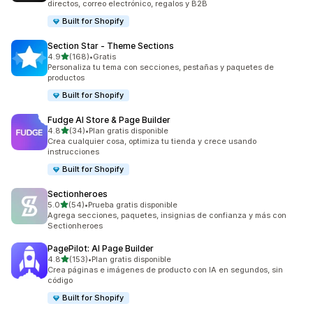
directos, correo electrónico, regalos y B2B
Built for Shopify
Section Star ‑ Theme Sections
de 5 estrellas
4.9
(168)
•
Gratis
168 reseñas en total
Personaliza tu tema con secciones, pestañas y paquetes de
productos
Built for Shopify
Fudge AI Store & Page Builder
de 5 estrellas
4.8
(34)
•
Plan gratis disponible
34 reseñas en total
Crea cualquier cosa, optimiza tu tienda y crece usando
instrucciones
Built for Shopify
Sectionheroes
de 5 estrellas
5.0
(54)
•
Prueba gratis disponible
54 reseñas en total
Agrega secciones, paquetes, insignias de confianza y más con
Sectionheroes
PagePilot: AI Page Builder
de 5 estrellas
4.8
(153)
•
Plan gratis disponible
153 reseñas en total
Crea páginas e imágenes de producto con IA en segundos, sin
código
Built for Shopify