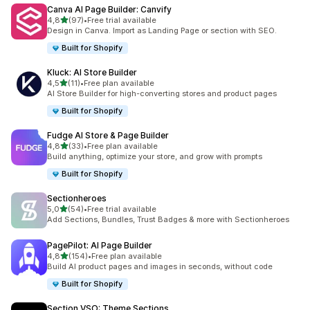
Canva AI Page Builder: Canvify
stelle su 5
4,8
(97)
•
Free trial available
97 recensioni totali
Design in Canva. Import as Landing Page or section with SEO.
Built for Shopify
Kluck: AI Store Builder
stelle su 5
4,5
(11)
•
Free plan available
11 recensioni totali
AI Store Builder for high-converting stores and product pages
Built for Shopify
Fudge AI Store & Page Builder
stelle su 5
4,8
(33)
•
Free plan available
33 recensioni totali
Build anything, optimize your store, and grow with prompts
Built for Shopify
Sectionheroes
stelle su 5
5,0
(54)
•
Free trial available
54 recensioni totali
Add Sections, Bundles, Trust Badges & more with Sectionheroes
PagePilot: AI Page Builder
stelle su 5
4,8
(154)
•
Free plan available
154 recensioni totali
Build AI product pages and images in seconds, without code
Built for Shopify
Section VSO: Theme Sections