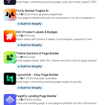
Build high-converting landing page, post-purchase upsell | CRO
Foxify Builder Pagine AI
stelle su 5
4,9
(292)
•
Piano gratuito disponibile
292 recensioni totali
Crea pagine ottimizzate per la conversione con IA e template s
Built for Shopify
GSC Product Labels & Badges
stelle su 5
4,9
(31)
•
Free
31 recensioni totali
Boost sales with product labels, trust badges, payment icons
Built for Shopify
Theme Sections & Page Builder
stelle su 5
5,0
(36)
•
Free
36 recensioni totali
Build pages faster with 40+ theme sections and AI page builder
Built for Shopify
LayoutHub ‑ Easy Page Builder
stelle su 5
5,0
(1.334)
•
Free plan available
1334 recensioni totali
Build high-converting landing page easily & quickly
Built for Shopify
PageFly Landing Page Builder
stelle su 5
4,9
(5.653)
•
Gratis
5653 recensioni totali
Crea una landing page e una pagina prodotti ad alta conversion