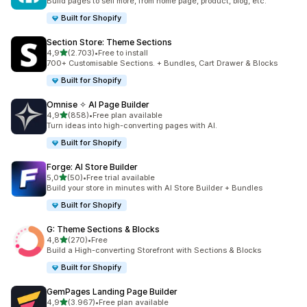
Build pages to sell more, from home page, product, blog, etc.
Built for Shopify
Section Store: Theme Sections
stelle su 5
4,9
(2.703)
•
Free to install
2703 recensioni totali
700+ Customisable Sections. + Bundles, Cart Drawer & Blocks
Built for Shopify
Omnise ✧ AI Page Builder
stelle su 5
4,9
(858)
•
Free plan available
858 recensioni totali
Turn ideas into high-converting pages with AI.
Built for Shopify
Forge: AI Store Builder
stelle su 5
5,0
(50)
•
Free trial available
50 recensioni totali
Build your store in minutes with AI Store Builder + Bundles
Built for Shopify
G: Theme Sections & Blocks
stelle su 5
4,8
(270)
•
Free
270 recensioni totali
Build a High-converting Storefront with Sections & Blocks
Built for Shopify
GemPages Landing Page Builder
stelle su 5
4,9
(3.967)
•
Free plan available
3967 recensioni totali