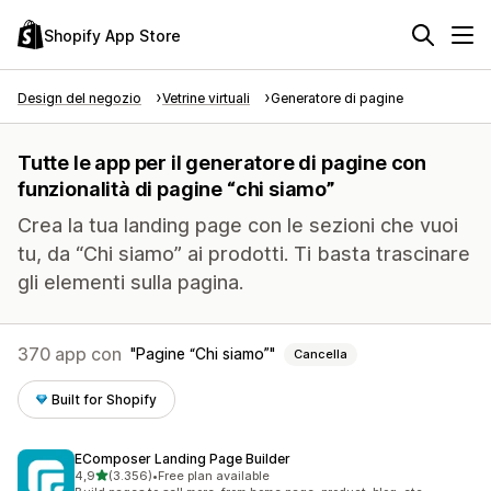
Shopify App Store
Design del negozio
Vetrine virtuali
Generatore di pagine
Tutte le app per il generatore di pagine con
funzionalità di pagine “chi siamo”
Crea la tua landing page con le sezioni che vuoi
tu, da “Chi siamo” ai prodotti. Ti basta trascinare
gli elementi sulla pagina.
370 app con
Pagine “Chi siamo”
Cancella
Built for Shopify
EComposer Landing Page Builder
stelle su 5
4,9
(3.356)
•
Free plan available
3356 recensioni totali