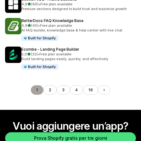
stelle su 5
4,9
(66)
•
Free plan available
66 recensioni totali
Premium sections designed to build trust and maximize growth
BetterDocs FAQ Knowledge Base
stelle su 5
4,9
(45)
•
Free plan available
45 recensioni totali
AI FAQ builder, knowledge base & help center with live chat
Built for Shopify
Ecombe ‑ Landing Page Builder
stelle su 5
5,0
(32)
•
Free plan available
32 recensioni totali
Build landing pages easily, quickly, and effectively
Built for Shopify
1
2
3
4
16
Vuoi aggiungere un’app?
Prova Shopify gratis per tre giorni