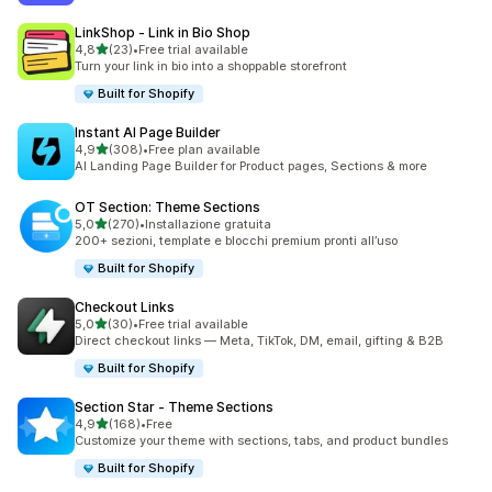
LinkShop ‑ Link in Bio Shop
stelle su 5
4,8
(23)
•
Free trial available
23 recensioni totali
Turn your link in bio into a shoppable storefront
Built for Shopify
Instant AI Page Builder
stelle su 5
4,9
(308)
•
Free plan available
308 recensioni totali
AI Landing Page Builder for Product pages, Sections & more
OT Section: Theme Sections
stelle su 5
5,0
(270)
•
Installazione gratuita
270 recensioni totali
200+ sezioni, template e blocchi premium pronti all’uso
Built for Shopify
Checkout Links
stelle su 5
5,0
(30)
•
Free trial available
30 recensioni totali
Direct checkout links — Meta, TikTok, DM, email, gifting & B2B
Built for Shopify
Section Star ‑ Theme Sections
stelle su 5
4,9
(168)
•
Free
168 recensioni totali
Customize your theme with sections, tabs, and product bundles
Built for Shopify