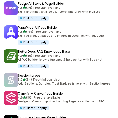
Fudge AI Store & Page Builder
de 5 estrelas
4,8
(34)
•
Free plan available
34 total de avaliações
Build anything, optimize your store, and grow with prompts
Built for Shopify
PagePilot: AI Page Builder
de 5 estrelas
4,8
(155)
•
Free plan available
155 total de avaliações
Build AI product pages and images in seconds, without code
Built for Shopify
BetterDocs FAQ Knowledge Base
de 5 estrelas
4,9
(45)
•
Free plan available
45 total de avaliações
AI FAQ builder, knowledge base & help center with live chat
Built for Shopify
Sectionheroes
de 5 estrelas
5,0
(54)
•
Free trial available
54 total de avaliações
Add Sections, Bundles, Trust Badges & more with Sectionheroes
Canvify ✦ Canva Page Builder
de 5 estrelas
4,8
(98)
•
Free trial available
98 total de avaliações
Design in Canva. Import as Landing Page or section with SEO.
Built for Shopify
Ecombe ‑ Landing Page Builder