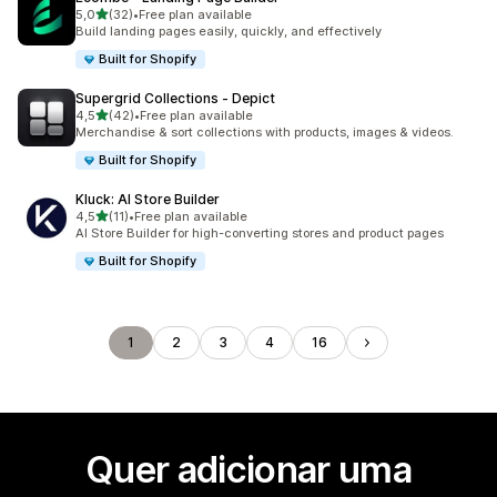
de 5 estrelas
5,0
(32)
•
Free plan available
32 total de avaliações
Build landing pages easily, quickly, and effectively
Built for Shopify
Supergrid Collections ‑ Depict
de 5 estrelas
4,5
(42)
•
Free plan available
42 total de avaliações
Merchandise & sort collections with products, images & videos.
Built for Shopify
Kluck: AI Store Builder
de 5 estrelas
4,5
(11)
•
Free plan available
11 total de avaliações
AI Store Builder for high-converting stores and product pages
Built for Shopify
1
2
3
4
16
Quer adicionar uma