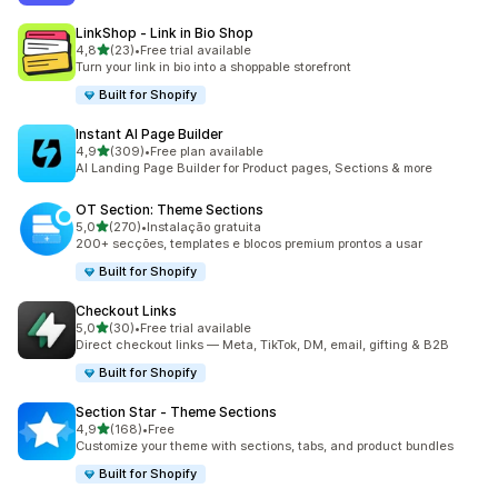
LinkShop ‑ Link in Bio Shop
de 5 estrelas
4,8
(23)
•
Free trial available
23 total de avaliações
Turn your link in bio into a shoppable storefront
Built for Shopify
Instant AI Page Builder
de 5 estrelas
4,9
(309)
•
Free plan available
309 total de avaliações
AI Landing Page Builder for Product pages, Sections & more
OT Section: Theme Sections
de 5 estrelas
5,0
(270)
•
Instalação gratuita
270 total de avaliações
200+ secções, templates e blocos premium prontos a usar
Built for Shopify
Checkout Links
de 5 estrelas
5,0
(30)
•
Free trial available
30 total de avaliações
Direct checkout links — Meta, TikTok, DM, email, gifting & B2B
Built for Shopify
Section Star ‑ Theme Sections
de 5 estrelas
4,9
(168)
•
Free
168 total de avaliações
Customize your theme with sections, tabs, and product bundles
Built for Shopify