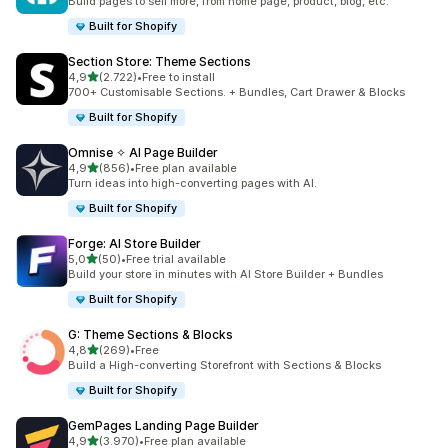
Build pages to sell more, from home page, product, blog, etc.
Built for Shopify
Section Store: Theme Sections
de 5 estrelas
4,9
(2.722)
•
Free to install
2722 total de avaliações
700+ Customisable Sections. + Bundles, Cart Drawer & Blocks
Built for Shopify
Omnise ✧ AI Page Builder
de 5 estrelas
4,9
(856)
•
Free plan available
856 total de avaliações
Turn ideas into high-converting pages with AI.
Built for Shopify
Forge: AI Store Builder
de 5 estrelas
5,0
(50)
•
Free trial available
50 total de avaliações
Build your store in minutes with AI Store Builder + Bundles
Built for Shopify
G: Theme Sections & Blocks
de 5 estrelas
4,8
(269)
•
Free
269 total de avaliações
Build a High-converting Storefront with Sections & Blocks
Built for Shopify
GemPages Landing Page Builder
de 5 estrelas
4,9
(3.970)
•
Free plan available
3970 total de avaliações