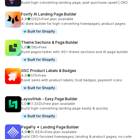
Build high-converting landing page, post-purchase upsell | CRO
Foxify AI Landing Page Builder
de 5 estrelas
4,9
(292)
•
Free plan available
292 total de avaliações
AI store builder for high-converting homepages, product pages
Built for Shopify
Theme Sections & Page Builder
de 5 estrelas
5,0
(38)
•
Free
38 total de avaliações
Build pages faster with 40+ theme sections and AI page builder
Built for Shopify
GSC Product Labels & Badges
de 5 estrelas
4,9
(31)
•
Free
31 total de avaliações
Boost sales with product labels, trust badges, payment icons
Built for Shopify
LayoutHub ‑ Easy Page Builder
de 5 estrelas
5,0
(1.333)
•
Free plan available
1333 total de avaliações
Build high-converting landing page easily & quickly
Built for Shopify
PageFly ✦ Landing Page Builder
de 5 estrelas
4,9
(5.654)
•
Free plan available
5654 total de avaliações
Build CRO-focused homepages, landing & product pages, no code