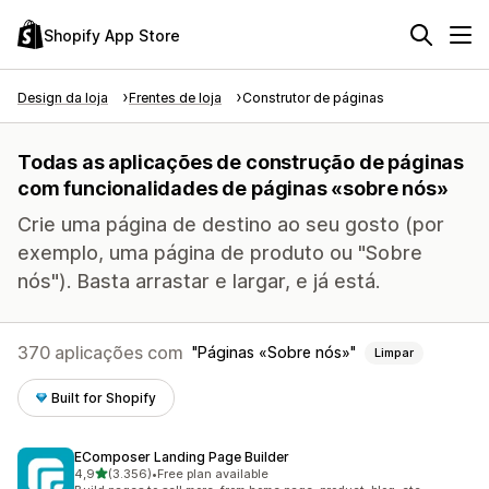
Shopify App Store
Design da loja
Frentes de loja
Construtor de páginas
Todas as aplicações de construção de páginas
com funcionalidades de páginas «sobre nós»
Crie uma página de destino ao seu gosto (por
exemplo, uma página de produto ou "Sobre
nós"). Basta arrastar e largar, e já está.
370 aplicações com
Páginas «Sobre nós»
Limpar
Built for Shopify
EComposer Landing Page Builder
de 5 estrelas
4,9
(3.356)
•
Free plan available
3356 total de avaliações