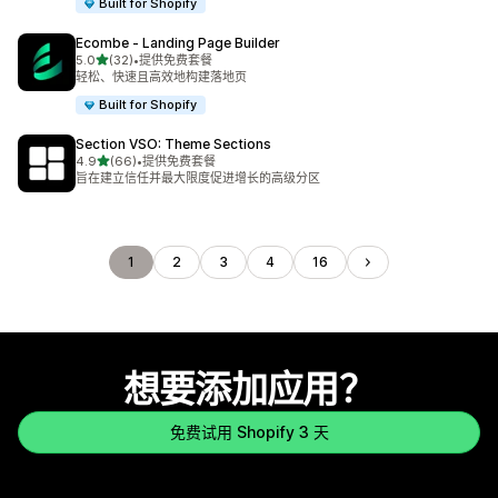
Built for Shopify
Ecombe ‑ Landing Page Builder
星（满分 5 星）
5.0
(32)
•
提供免费套餐
总共 32 条评论
轻松、快速且高效地构建落地页
Built for Shopify
Section VSO: Theme Sections
星（满分 5 星）
4.9
(66)
•
提供免费套餐
总共 66 条评论
旨在建立信任并最大限度促进增长的高级分区
1
2
3
4
16
想要添加应用？
免费试用 Shopify 3 天