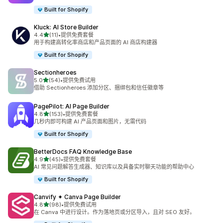
Built for Shopify
Kluck: AI Store Builder
星（满分 5 星）
4.4
(11)
•
提供免费套餐
总共 11 条评论
用于构建高转化率商店和产品页面的 AI 商店构建器
Built for Shopify
Sectionheroes
星（满分 5 星）
5.0
(54)
•
提供免费试用
总共 54 条评论
借助 Sectionheroes 添加分区、捆绑包和信任徽章等
PagePilot: AI Page Builder
星（满分 5 星）
4.8
(153)
•
提供免费套餐
总共 153 条评论
几秒内即可构建 AI 产品页面和图片，无需代码
Built for Shopify
BetterDocs FAQ Knowledge Base
星（满分 5 星）
4.9
(45)
•
提供免费套餐
总共 45 条评论
AI 常见问题解答生成器、知识库以及具备实时聊天功能的帮助中心
Built for Shopify
Canvify ✦ Canva Page Builder
星（满分 5 星）
4.8
(98)
•
提供免费试用
总共 98 条评论
在 Canva 中进行设计。作为落地页或分区导入，且对 SEO 友好。