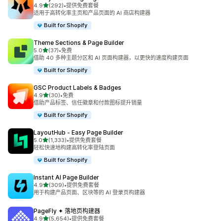
星（满分 5 星）
4.9
(292)
•
提供免费套餐
总共 292 条评论
适用于高转化率主页和产品页面的 AI 商店构建器
Built for Shopify
Theme Sections & Page Builder
星（满分 5 星）
5.0
(37)
•
免费
总共 37 条评论
借助 40 多种主题分区和 AI 页面构建器，以更快的速度构建页面
Built for Shopify
GSC Product Labels & Badges
星（满分 5 星）
4.9
(30)
•
免费
总共 30 条评论
借助产品标签、信任徽章和付款图标提升销量
Built for Shopify
LayoutHub ‑ Easy Page Builder
星（满分 5 星）
5.0
(1,333)
•
提供免费套餐
总共 1333 条评论
轻松快速地构建高转化率登陆页面
Built for Shopify
Instant AI Page Builder
星（满分 5 星）
4.9
(309)
•
提供免费套餐
总共 309 条评论
用于构建产品页面、区块等的 AI 登录页构建器
PageFly ✦ 落地页构建器
星（满分 5 星）
4.9
(5,654)
•
提供免费套餐