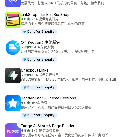
总共 5654 条评论
无需代码，打造以 CRO 为核心的首页、落地页和产品页
LinkShop ‑ Link in Bio Shop
星（满分 5 星）
4.8
(23)
•
提供免费试用
总共 23 条评论
将您的个人简介链接转化为可供购物的店面
Built for Shopify
OT Section：主题版块
星（满分 5 星）
5.0
(270)
•
免费安装
总共 270 条评论
几秒构建任意页面：200+版块、页面模板与组件
Built for Shopify
Checkout Links
星（满分 5 星）
5.0
(30)
•
提供免费试用
总共 30 条评论
直接结账链接 — Meta、TikTok、私信、电子邮件、赠礼及 B2B
Built for Shopify
Section Star ‑ Theme Sections
星（满分 5 星）
4.9
(168)
•
免费
总共 168 条评论
使用分区、选项卡和产品捆绑包自定义您的模板
Built for Shopify
Fudge AI Store & Page Builder
星（满分 5 星）
4.8
(34)
•
提供免费套餐
总共 34 条评论
使用提示即可构建任何内容、优化您的商店并实现业务增长