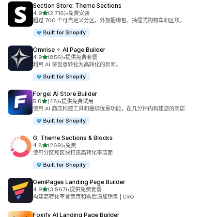
Section Store: Theme Sections
星（满分 5 星）
4.9
(2,716)
•
免费安装
总共 2716 条评论
超过 700 个可自定义分区，外加捆绑包、抽屉式购物车和区块。
Built for Shopify
Omnise ✧ AI Page Builder
星（满分 5 星）
4.9
(856)
•
提供免费套餐
总共 856 条评论
利用 AI 将创意转化为高转化的页面。
Built for Shopify
Forge: AI Store Builder
星（满分 5 星）
5.0
(48)
•
提供免费试用
总共 48 条评论
使用 AI 商店构建工具和捆绑优惠功能，在几分钟内构建您的商店
Built for Shopify
G: Theme Sections & Blocks
星（满分 5 星）
4.8
(269)
•
免费
总共 269 条评论
使用分区和区块打造高转化率店面
Built for Shopify
GemPages Landing Page Builder
星（满分 5 星）
4.9
(3,967)
•
提供免费套餐
总共 3967 条评论
构建高转化率登录页和购后追加销售 | CRO
Foxify AI Landing Page Builder