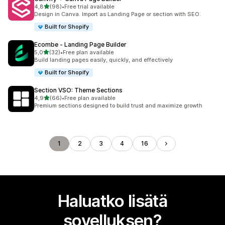
/ 5 tähteä
4,8
(98)
•
Free trial available
98 arvostelua yhteensä
Design in Canva. Import as Landing Page or section with SEO.
Built for Shopify
Ecombe ‑ Landing Page Builder
/ 5 tähteä
5,0
(32)
•
Free plan available
32 arvostelua yhteensä
Build landing pages easily, quickly, and effectively
Built for Shopify
Section VSO: Theme Sections
/ 5 tähteä
4,9
(66)
•
Free plan available
66 arvostelua yhteensä
Premium sections designed to build trust and maximize growth
1
2
3
4
16
Haluatko lisätä
sovelluksen?