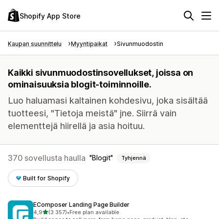
Shopify App Store
Kaupan suunnittelu
Myyntipaikat
Sivunmuodostin
Kaikki sivunmuodostinsovellukset, joissa on
ominaisuuksia blogit-toiminnoille.
Luo haluamasi kaltainen kohdesivu, joka sisältää
tuotteesi, "Tietoja meistä" jne. Siirrä vain
elementtejä hiirellä ja asia hoituu.
370 sovellusta haulla
Blogit
Tyhjennä
Built for Shopify
EComposer Landing Page Builder
/ 5 tähteä
4,9
(3 357)
•
Free plan available
3357 arvostelua yhteensä