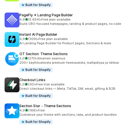
Built for Shopify
PageFly ✦ Landing Page Builder
/ 5 tähteä
4,9
(5 654)
•
Free plan available
5654 arvostelua yhteensä
Build CRO-focused homepages, landing & product pages, no code
Instant AI Page Builder
/ 5 tähteä
4,9
(309)
•
Free plan available
309 arvostelua yhteensä
AI Landing Page Builder for Product pages, Sections & more
OT Section: Theme Sections
/ 5 tähteä
5,0
(270)
•
Ilmainen asennus
270 arvostelua yhteensä
200+ käyttövalmista premium-teemaosiota, mallipohjaa ja lohkoa
Built for Shopify
Checkout Links
/ 5 tähteä
5,0
(30)
•
Free trial available
30 arvostelua yhteensä
Direct checkout links — Meta, TikTok, DM, email, gifting & B2B
Built for Shopify
Section Star ‑ Theme Sections
/ 5 tähteä
4,9
(168)
•
Free
168 arvostelua yhteensä
Customize your theme with sections, tabs, and product bundles
Built for Shopify