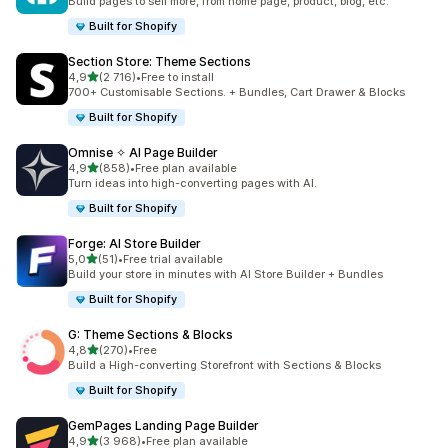
Build pages to sell more, from home page, product, blog, etc.
Built for Shopify
Section Store: Theme Sections
/ 5 tähteä
4,9
(2 716)
•
Free to install
2716 arvostelua yhteensä
700+ Customisable Sections. + Bundles, Cart Drawer & Blocks
Built for Shopify
Omnise ✧ AI Page Builder
/ 5 tähteä
4,9
(858)
•
Free plan available
858 arvostelua yhteensä
Turn ideas into high-converting pages with AI.
Built for Shopify
Forge: AI Store Builder
/ 5 tähteä
5,0
(51)
•
Free trial available
51 arvostelua yhteensä
Build your store in minutes with AI Store Builder + Bundles
Built for Shopify
G: Theme Sections & Blocks
/ 5 tähteä
4,8
(270)
•
Free
270 arvostelua yhteensä
Build a High-converting Storefront with Sections & Blocks
Built for Shopify
GemPages Landing Page Builder
/ 5 tähteä
4,9
(3 968)
•
Free plan available
3968 arvostelua yhteensä