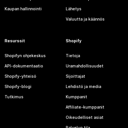
Kaupan hallinnointi
Lähetys
Valuutta ja käännös
Resurssit
Shopify
Shopifyn ohjekeskus
Tietoja
API-dokumentaatio
Uramahdollisuudet
Shopify-yhteisö
Sijoittajat
Shopify-blogi
Lehdistö ja media
Tutkimus
Kumppanit
Affiliate-kumppanit
Oikeudelliset asiat
Palvelun tila