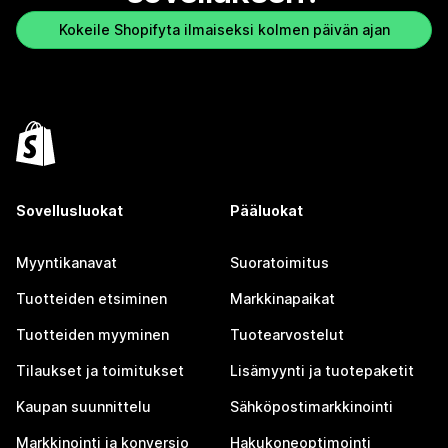
Kokeile Shopifyta ilmaiseksi kolmen päivän ajan
Sovellusluokat
Pääluokat
Myyntikanavat
Suoratoimitus
Tuotteiden etsiminen
Markkinapaikat
Tuotteiden myyminen
Tuotearvostelut
Tilaukset ja toimitukset
Lisämyynti ja tuotepaketit
Kaupan suunnittelu
Sähköpostimarkkinointi
Markkinointi ja konversio
Hakukoneoptimointi