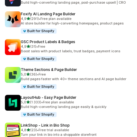
Build high-converting landing page, post-purchase upsell | CRO
Foxify AI Landing Page Builder
/ 5 tähteä
4,9
(291)
•
Free plan available
291 arvostelua yhteensä
AI store builder for high-converting homepages, product pages
Built for Shopify
GSC Product Labels & Badges
/ 5 tähteä
4,9
(31)
•
Free
31 arvostelua yhteensä
Boost sales with product labels, trust badges, payment icons
Built for Shopify
Theme Sections & Page Builder
/ 5 tähteä
5,0
(36)
•
Free
36 arvostelua yhteensä
Build pages faster with 40+ theme sections and AI page builder
Built for Shopify
LayoutHub ‑ Easy Page Builder
/ 5 tähteä
5,0
(1 333)
•
Free plan available
1333 arvostelua yhteensä
Build high-converting landing page easily & quickly
Built for Shopify
LinkShop ‑ Link in Bio Shop
/ 5 tähteä
4,8
(23)
•
Free trial available
23 arvostelua yhteensä
Turn your link in bio into a shoppable storefront