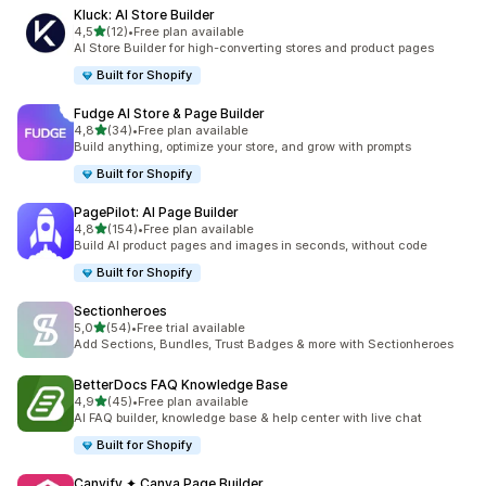
Kluck: AI Store Builder
/ 5 tähteä
4,5
(12)
•
Free plan available
12 arvostelua yhteensä
AI Store Builder for high-converting stores and product pages
Built for Shopify
Fudge AI Store & Page Builder
/ 5 tähteä
4,8
(34)
•
Free plan available
34 arvostelua yhteensä
Build anything, optimize your store, and grow with prompts
Built for Shopify
PagePilot: AI Page Builder
/ 5 tähteä
4,8
(154)
•
Free plan available
154 arvostelua yhteensä
Build AI product pages and images in seconds, without code
Built for Shopify
Sectionheroes
/ 5 tähteä
5,0
(54)
•
Free trial available
54 arvostelua yhteensä
Add Sections, Bundles, Trust Badges & more with Sectionheroes
BetterDocs FAQ Knowledge Base
/ 5 tähteä
4,9
(45)
•
Free plan available
45 arvostelua yhteensä
AI FAQ builder, knowledge base & help center with live chat
Built for Shopify
Canvify ✦ Canva Page Builder