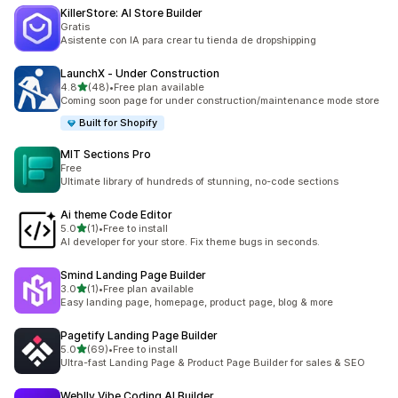
KillerStore: AI Store Builder
Gratis
Asistente con IA para crear tu tienda de dropshipping
LaunchX ‑ Under Construction
5つ星中
4.8
(48)
•
Free plan available
合計レビュー数：48件
Coming soon page for under construction/maintenance mode store
Built for Shopify
MIT Sections Pro
Free
Ultimate library of hundreds of stunning, no-code sections
Ai theme Code Editor
5つ星中
5.0
(1)
•
Free to install
合計レビュー数：1件
AI developer for your store. Fix theme bugs in seconds.
Smind Landing Page Builder
5つ星中
3.0
(1)
•
Free plan available
合計レビュー数：1件
Easy landing page, homepage, product page, blog & more
Pagetify Landing Page Builder
5つ星中
5.0
(69)
•
Free to install
合計レビュー数：69件
Ultra-fast Landing Page & Product Page Builder for sales & SEO
Weblly Vibe Coding AI Builder