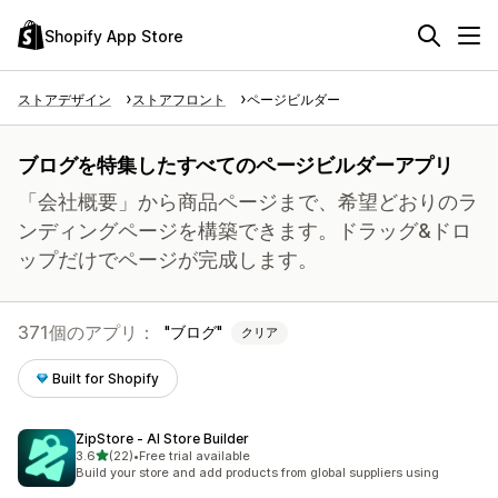
Shopify App Store
ストアデザイン
ストアフロント
ページビルダー
ブログを特集したすべてのページビルダーアプリ
「会社概要」から商品ページまで、希望どおりのラ
ンディングページを構築できます。ドラッグ&ドロ
ップだけでページが完成します。
371個のアプリ：
ブログ
クリア
Built for Shopify
ZipStore ‑ AI Store Builder
5つ星中
3.6
(22)
•
Free trial available
合計レビュー数：22件
Build your store and add products from global suppliers using