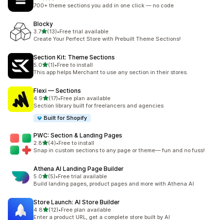
合計レビュー数：1件
700+ theme sections you add in one click — no code
Blocky
5つ星中
3.7
(13)
•
Free trial available
合計レビュー数：13件
Create Your Perfect Store with Prebuilt Theme Sections!
Section Kit: Theme Sections
5つ星中
5.0
(1)
•
Free to install
合計レビュー数：1件
This app helps Merchant to use any section in their stores.
Flexi — Sections
5つ星中
4.9
(17)
•
Free plan available
合計レビュー数：17件
Section library built for freelancers and agencies
Built for Shopify
PWC: Section & Landing Pages
5つ星中
2.8
(4)
•
Free to install
合計レビュー数：4件
Snap in custom sections to any page or theme— fun and no fuss!
Athena AI Landing Page Builder
5つ星中
5.0
(5)
•
Free trial available
合計レビュー数：5件
Build landing pages, product pages and more with Athena AI
Store Launch: AI Store Builder
5つ星中
4.8
(12)
•
Free plan available
合計レビュー数：12件
Enter a product URL, get a complete store built by AI