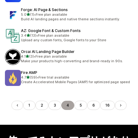
Forge: AI Page & Sections
5つ星中
5.0
(1)
•
Free plan available
合計レビュー数：1件
Build AI landing pages and native theme sections instantly.
AZ: Google Font & Custom Fonts
5つ星中
3.4
(13)
•
Free plan available
合計レビュー数：13件
Upload any custom fonts, Google fonts to your Store
Orcai AI Landing Page Builder
5つ星中
4.1
(3)
•
Free plan available
合計レビュー数：3件
Make your products high-converting and brand-ready in 90s.
Fire AMP
5つ星中
4.7
(59)
•
Free trial available
合計レビュー数：59件
Create Accelerated Mobile Pages (AMP) for optimized page speed
1
2
3
4
5
6
16