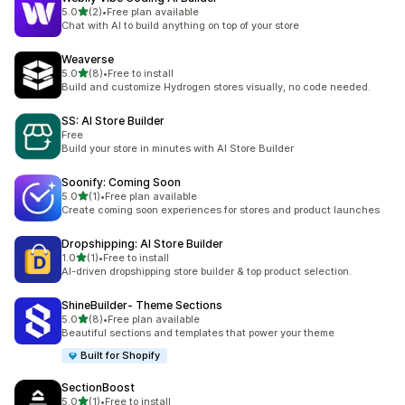
5つ星中
5.0
(2)
•
Free plan available
合計レビュー数：2件
Chat with AI to build anything on top of your store
Weaverse
5つ星中
5.0
(8)
•
Free to install
合計レビュー数：8件
Build and customize Hydrogen stores visually, no code needed.
SS: AI Store Builder
Free
Build your store in minutes with AI Store Builder
Soonify: Coming Soon
5つ星中
5.0
(1)
•
Free plan available
合計レビュー数：1件
Create coming soon experiences for stores and product launches
Dropshipping: AI Store Builder
5つ星中
1.0
(1)
•
Free to install
合計レビュー数：1件
AI-driven dropshipping store builder & top product selection.
ShineBuilder‑ Theme Sections
5つ星中
5.0
(8)
•
Free plan available
合計レビュー数：8件
Beautiful sections and templates that power your theme
Built for Shopify
SectionBoost
5つ星中
5.0
(1)
•
Free to install