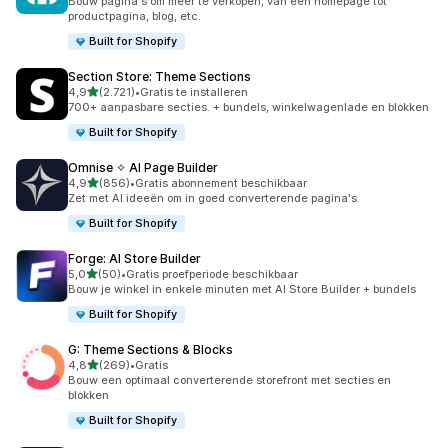
Bouw pagina's om meer te verkopen, van een homepage tot
productpagina, blog, etc.
Built for Shopify
Section Store: Theme Sections
van 5 sterren
4,9
(2.721)
•
Gratis te installeren
2721 recensies in totaal
700+ aanpasbare secties. + bundels, winkelwagenlade en blokken
Built for Shopify
Omnise ✧ AI Page Builder
van 5 sterren
4,9
(856)
•
Gratis abonnement beschikbaar
856 recensies in totaal
Zet met AI ideeën om in goed converterende pagina's.
Built for Shopify
Forge: AI Store Builder
van 5 sterren
5,0
(50)
•
Gratis proefperiode beschikbaar
50 recensies in totaal
Bouw je winkel in enkele minuten met AI Store Builder + bundels
Built for Shopify
G: Theme Sections & Blocks
van 5 sterren
4,8
(269)
•
Gratis
269 recensies in totaal
Bouw een optimaal converterende storefront met secties en
blokken
Built for Shopify