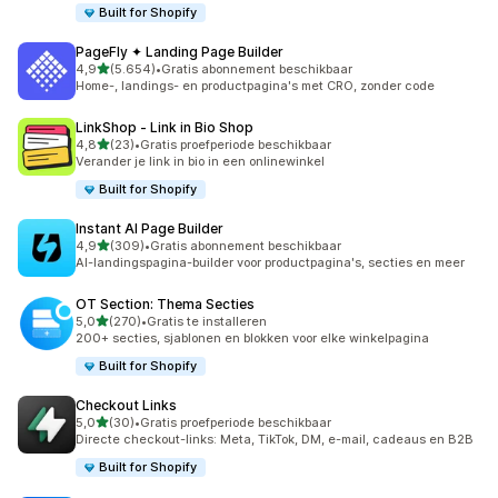
Built for Shopify
PageFly ✦ Landing Page Builder
van 5 sterren
4,9
(5.654)
•
Gratis abonnement beschikbaar
5654 recensies in totaal
Home-, landings- en productpagina's met CRO, zonder code
LinkShop ‑ Link in Bio Shop
van 5 sterren
4,8
(23)
•
Gratis proefperiode beschikbaar
23 recensies in totaal
Verander je link in bio in een onlinewinkel
Built for Shopify
Instant AI Page Builder
van 5 sterren
4,9
(309)
•
Gratis abonnement beschikbaar
309 recensies in totaal
AI-landingspagina-builder voor productpagina's, secties en meer
OT Section: Thema Secties
van 5 sterren
5,0
(270)
•
Gratis te installeren
270 recensies in totaal
200+ secties, sjablonen en blokken voor elke winkelpagina
Built for Shopify
Checkout Links
van 5 sterren
5,0
(30)
•
Gratis proefperiode beschikbaar
30 recensies in totaal
Directe checkout-links: Meta, TikTok, DM, e-mail, cadeaus en B2B
Built for Shopify