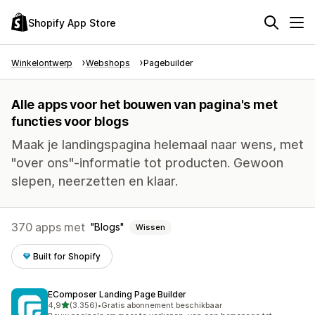
Shopify App Store
Winkelontwerp
Webshops
Pagebuilder
Alle apps voor het bouwen van pagina's met
functies voor blogs
Maak je landingspagina helemaal naar wens, met
"over ons"-informatie tot producten. Gewoon
slepen, neerzetten en klaar.
370 apps met
Blogs
Wissen
Built for Shopify
EComposer Landing Page Builder
van 5 sterren
4,9
(3.356)
•
Gratis abonnement beschikbaar
3356 recensies in totaal