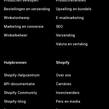
Producten verkopen
Productrecensies
Bestellingen en verzending
Upselling en bundels
Winkelontwerp
E-mailmarketing
Marketing en conversie
SEO
Winkelbeheer
Verzending
Valuta en vertaling
Hulpbronnen
Shopify
Shopify-helpcentrum
Over ons
API-documentatie
Carrières
Shopify Community
Investeerders
Shopify-blog
Pers en media