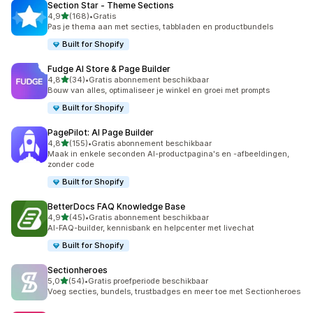
Section Star ‑ Theme Sections
van 5 sterren
4,9
(168)
•
Gratis
168 recensies in totaal
Pas je thema aan met secties, tabbladen en productbundels
Built for Shopify
Fudge AI Store & Page Builder
van 5 sterren
4,8
(34)
•
Gratis abonnement beschikbaar
34 recensies in totaal
Bouw van alles, optimaliseer je winkel en groei met prompts
Built for Shopify
PagePilot: AI Page Builder
van 5 sterren
4,8
(155)
•
Gratis abonnement beschikbaar
155 recensies in totaal
Maak in enkele seconden AI-productpagina's en -afbeeldingen,
zonder code
Built for Shopify
BetterDocs FAQ Knowledge Base
van 5 sterren
4,9
(45)
•
Gratis abonnement beschikbaar
45 recensies in totaal
AI-FAQ-builder, kennisbank en helpcenter met livechat
Built for Shopify
Sectionheroes
van 5 sterren
5,0
(54)
•
Gratis proefperiode beschikbaar
54 recensies in totaal
Voeg secties, bundels, trustbadges en meer toe met Sectionheroes