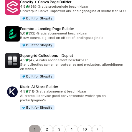
Canvify ✦ Canva Page Builder
van 5 sterren
4,8
(98)
•
Gratis proefperiode beschikbaar
98 recensies in totaal
Ontwerp in Canva. Importeer als landingspagina of sectie met SEO.
Built for Shopify
Ecombe ‑ Landing Page Builder
van 5 sterren
5,0
(32)
•
Gratis abonnement beschikbaar
32 recensies in totaal
Bouw eenvoudig, snel en effectief landingspagina's
Built for Shopify
Supergrid Collections ‑ Depict
van 5 sterren
4,5
(42)
•
Gratis abonnement beschikbaar
42 recensies in totaal
Stel collecties samen en sorteer ze met producten, afbeeldingen
en video's.
Built for Shopify
Kluck: AI Store Builder
van 5 sterren
4,5
(11)
•
Gratis abonnement beschikbaar
11 recensies in totaal
AI-storebuilder voor goed converterende webshops en
productpagina's
Built for Shopify
1
2
3
4
16