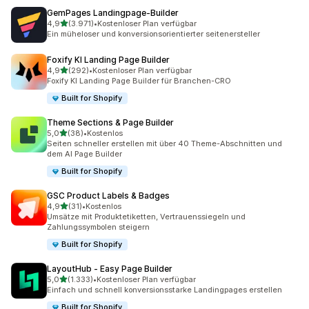
GemPages Landingpage‑Builder
von 5 Sternen
4,9
(3.971)
•
Kostenloser Plan verfügbar
3971 Rezensionen insgesamt
Ein müheloser und konversionsorientierter seitenersteller
Foxify KI Landing Page Builder
von 5 Sternen
4,9
(292)
•
Kostenloser Plan verfügbar
292 Rezensionen insgesamt
Foxify KI Landing Page Builder für Branchen-CRO
Built for Shopify
Theme Sections & Page Builder
von 5 Sternen
5,0
(38)
•
Kostenlos
38 Rezensionen insgesamt
Seiten schneller erstellen mit über 40 Theme-Abschnitten und
dem AI Page Builder
Built for Shopify
GSC Product Labels & Badges
von 5 Sternen
4,9
(31)
•
Kostenlos
31 Rezensionen insgesamt
Umsätze mit Produktetiketten, Vertrauenssiegeln und
Zahlungssymbolen steigern
Built for Shopify
LayoutHub ‑ Easy Page Builder
von 5 Sternen
5,0
(1.333)
•
Kostenloser Plan verfügbar
1333 Rezensionen insgesamt
Einfach und schnell konversionsstarke Landingpages erstellen
Built for Shopify