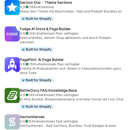
Section Star ‑ Theme Sections
von 5 Sternen
4,9
(168)
•
Kostenlos
168 Rezensionen insgesamt
Passe dein Theme mit Abschnitten, Tabs und Produkt-Bundles an
Built for Shopify
Fudge AI Store & Page Builder
von 5 Sternen
4,8
(34)
•
Kostenloser Plan verfügbar
34 Rezensionen insgesamt
Alles erstellen, deinen Shop optimieren und durch Prompts
wachsen
Built for Shopify
PagePilot: AI Page Builder
von 5 Sternen
4,8
(155)
•
Kostenloser Plan verfügbar
155 Rezensionen insgesamt
Erstelle KI-Produktseiten und -Bilder in Sekundenschnelle, ganz
ohne Code
Built for Shopify
BetterDocs FAQ Knowledge Base
von 5 Sternen
4,9
(45)
•
Kostenloser Plan verfügbar
45 Rezensionen insgesamt
KI-FAQ-Builder, Wissensdatenbank und Help-Center mit Live-Chat
Built for Shopify
Sectionheroes
von 5 Sternen
5,0
(54)
•
Kostenloser Test verfügbar
54 Rezensionen insgesamt
Sectionheroes - Add Sections, Bundles, Trust Badges & more