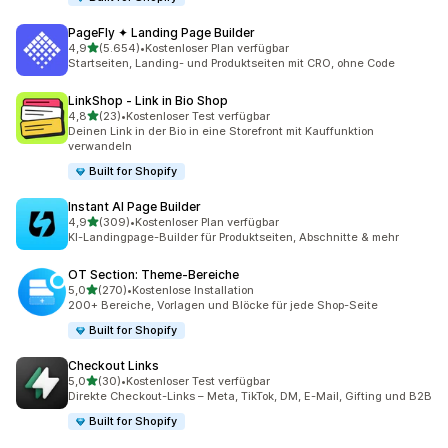
PageFly ✦ Landing Page Builder
von 5 Sternen
4,9
(5.654)
•
Kostenloser Plan verfügbar
5654 Rezensionen insgesamt
Startseiten, Landing- und Produktseiten mit CRO, ohne Code
LinkShop ‑ Link in Bio Shop
von 5 Sternen
4,8
(23)
•
Kostenloser Test verfügbar
23 Rezensionen insgesamt
Deinen Link in der Bio in eine Storefront mit Kauffunktion
verwandeln
Built for Shopify
Instant AI Page Builder
von 5 Sternen
4,9
(309)
•
Kostenloser Plan verfügbar
309 Rezensionen insgesamt
KI-Landingpage-Builder für Produktseiten, Abschnitte & mehr
OT Section: Theme‑Bereiche
von 5 Sternen
5,0
(270)
•
Kostenlose Installation
270 Rezensionen insgesamt
200+ Bereiche, Vorlagen und Blöcke für jede Shop-Seite
Built for Shopify
Checkout Links
von 5 Sternen
5,0
(30)
•
Kostenloser Test verfügbar
30 Rezensionen insgesamt
Direkte Checkout-Links – Meta, TikTok, DM, E-Mail, Gifting und B2B
Built for Shopify