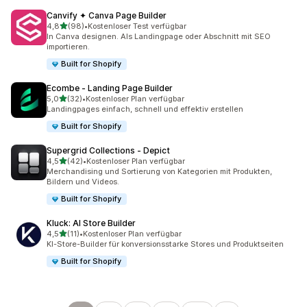
Canvify ✦ Canva Page Builder
von 5 Sternen
4,8
(98)
•
Kostenloser Test verfügbar
98 Rezensionen insgesamt
In Canva designen. Als Landingpage oder Abschnitt mit SEO
importieren.
Built for Shopify
Ecombe ‑ Landing Page Builder
von 5 Sternen
5,0
(32)
•
Kostenloser Plan verfügbar
32 Rezensionen insgesamt
Landingpages einfach, schnell und effektiv erstellen
Built for Shopify
Supergrid Collections ‑ Depict
von 5 Sternen
4,5
(42)
•
Kostenloser Plan verfügbar
42 Rezensionen insgesamt
Merchandising und Sortierung von Kategorien mit Produkten,
Bildern und Videos.
Built for Shopify
Kluck: AI Store Builder
von 5 Sternen
4,5
(11)
•
Kostenloser Plan verfügbar
11 Rezensionen insgesamt
KI-Store-Builder für konversionsstarke Stores und Produktseiten
Built for Shopify