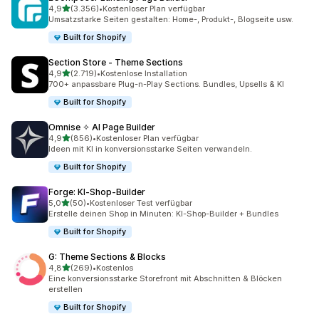
von 5 Sternen
4,9
(3.356)
•
Kostenloser Plan verfügbar
3356 Rezensionen insgesamt
Umsatzstarke Seiten gestalten: Home-, Produkt-, Blogseite usw.
Built for Shopify
Section Store ‑ Theme Sections
von 5 Sternen
4,9
(2.719)
•
Kostenlose Installation
2719 Rezensionen insgesamt
700+ anpassbare Plug-n-Play Sections. Bundles, Upsells & KI
Built for Shopify
Omnise ✧ AI Page Builder
von 5 Sternen
4,9
(856)
•
Kostenloser Plan verfügbar
856 Rezensionen insgesamt
Ideen mit KI in konversionsstarke Seiten verwandeln.
Built for Shopify
Forge: KI‑Shop‑Builder
von 5 Sternen
5,0
(50)
•
Kostenloser Test verfügbar
50 Rezensionen insgesamt
Erstelle deinen Shop in Minuten: KI-Shop-Builder + Bundles
Built for Shopify
G: Theme Sections & Blocks
von 5 Sternen
4,8
(269)
•
Kostenlos
269 Rezensionen insgesamt
Eine konversionsstarke Storefront mit Abschnitten & Blöcken
erstellen
Built for Shopify