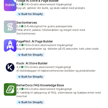
Fudge AI Store & Page Builder
ud af 5 stjerner
4,8
(34)
•
Gratis abonnement tilgængeligt
34 anmeldelser i alt
Byg alt, optimer din butik, og skab vækst med prompts
Built for Shopify
Sectionheroes
ud af 5 stjerner
5,0
(54)
•
Mulighed for gratis prøveperiode
54 anmeldelser i alt
Tilføj afsnit, pakker, tillidsmærker og meget mere med
Sectionheroes
PagePilot: AI Page Builder
ud af 5 stjerner
4,8
(153)
•
Gratis abonnement tilgængeligt
153 anmeldelser i alt
Byg AI-produktsider og -billeder på få sekunder, helt uden kode
Built for Shopify
Kluck: AI Store Builder
ud af 5 stjerner
4,5
(10)
•
Gratis abonnement tilgængeligt
10 anmeldelser i alt
AI-butiksbygger til højkonverterende butikker og produktsider
Built for Shopify
BetterDocs FAQ Knowledge Base
ud af 5 stjerner
4,9
(45)
•
Gratis abonnement tilgængeligt
45 anmeldelser i alt
AI-værktøj til opbygning af FAQ, vidensbase og hjælpecenter med
livechat
Built for Shopify