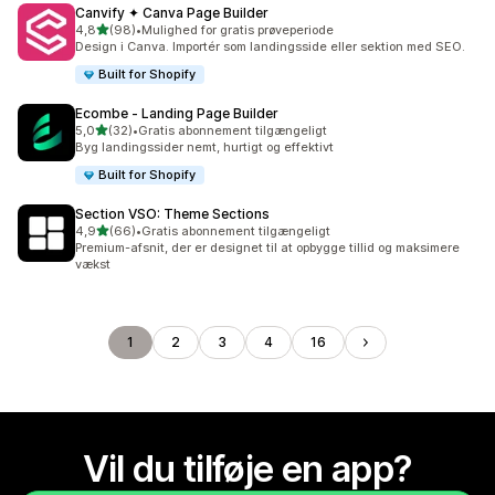
Canvify ✦ Canva Page Builder
ud af 5 stjerner
4,8
(98)
•
Mulighed for gratis prøveperiode
98 anmeldelser i alt
Design i Canva. Importér som landingsside eller sektion med SEO.
Built for Shopify
Ecombe ‑ Landing Page Builder
ud af 5 stjerner
5,0
(32)
•
Gratis abonnement tilgængeligt
32 anmeldelser i alt
Byg landingssider nemt, hurtigt og effektivt
Built for Shopify
Section VSO: Theme Sections
ud af 5 stjerner
4,9
(66)
•
Gratis abonnement tilgængeligt
66 anmeldelser i alt
Premium-afsnit, der er designet til at opbygge tillid og maksimere
vækst
1
2
3
4
16
Vil du tilføje en app?