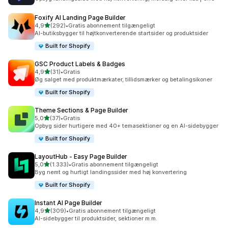
Foxify AI Landing Page Builder
ud af 5 stjerner
4,9
(292)
•
Gratis abonnement tilgængeligt
292 anmeldelser i alt
AI-butiksbygger til højtkonverterende startsider og produktsider
Built for Shopify
GSC Product Labels & Badges
ud af 5 stjerner
4,9
(31)
•
Gratis
31 anmeldelser i alt
Øg salget med produktmærkater, tillidsmærker og betalingsikoner
Built for Shopify
Theme Sections & Page Builder
ud af 5 stjerner
5,0
(37)
•
Gratis
37 anmeldelser i alt
Opbyg sider hurtigere med 40+ temasektioner og en AI-sidebygger
Built for Shopify
LayoutHub ‑ Easy Page Builder
ud af 5 stjerner
5,0
(1.333)
•
Gratis abonnement tilgængeligt
1333 anmeldelser i alt
Byg nemt og hurtigt landingssider med høj konvertering
Built for Shopify
Instant AI Page Builder
ud af 5 stjerner
4,9
(309)
•
Gratis abonnement tilgængeligt
309 anmeldelser i alt
AI-sidebygger til produktsider, sektioner m.m.