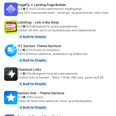
PageFly ✦ Landing Page Builder
ud af 5 stjerner
4,9
(5.655)
•
Gratis abonnement tilgængeligt
5655 anmeldelser i alt
Byg CRO-fokuserede start-, landings- og produktsider uden kode
LinkShop ‑ Link in Bio Shop
ud af 5 stjerner
4,8
(23)
•
Mulighed for gratis prøveperiode
23 anmeldelser i alt
Omdan dit link i bio til en butiksfacade med købsfunktion
Built for Shopify
OT Section: Theme Sections
ud af 5 stjerner
5,0
(271)
•
Gratis at installere
271 anmeldelser i alt
200+ premium sektioner, skabeloner og blokke klar
Built for Shopify
Checkout Links
ud af 5 stjerner
5,0
(30)
•
Mulighed for gratis prøveperiode
30 anmeldelser i alt
Direkte links til kassen – Meta, TikTok, DM, mail, gaver og B2B
Built for Shopify
Section Star ‑ Theme Sections
ud af 5 stjerner
4,9
(168)
•
Gratis
168 anmeldelser i alt
Tilpas dit tema med sektioner, faner og produktpakker
Built for Shopify