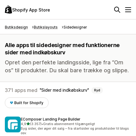
Shopify App Store
Butiksdesign
Butikslayouts
Sidedesigner
Alle apps til sidedesigner med funktionerne
sider med indkøbskurv
Opret den perfekte landingsside, lige fra “Om
os” til produkter. Du skal bare trække og slippe.
371 apps med
Sider med indkøbskurv
Ryd
Built for Shopify
EComposer Landing Page Builder
ud af 5 stjerner
4,9
(3.357)
•
Gratis abonnement tilgængeligt
3357 anmeldelser i alt
Byg sider, der øger dit salg – fra startsider og produktsider til blogs
osv.