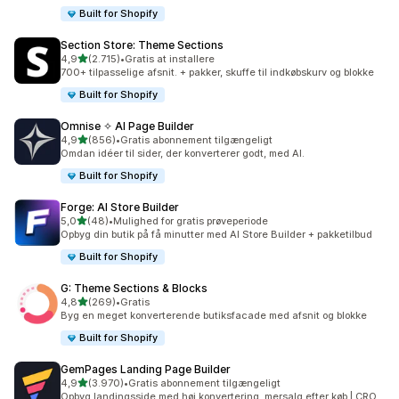
Built for Shopify
Section Store: Theme Sections
ud af 5 stjerner
4,9
(2.715)
•
Gratis at installere
2715 anmeldelser i alt
700+ tilpasselige afsnit. + pakker, skuffe til indkøbskurv og blokke
Built for Shopify
Omnise ✧ AI Page Builder
ud af 5 stjerner
4,9
(856)
•
Gratis abonnement tilgængeligt
856 anmeldelser i alt
Omdan idéer til sider, der konverterer godt, med AI.
Built for Shopify
Forge: AI Store Builder
ud af 5 stjerner
5,0
(48)
•
Mulighed for gratis prøveperiode
48 anmeldelser i alt
Opbyg din butik på få minutter med AI Store Builder + pakketilbud
Built for Shopify
G: Theme Sections & Blocks
ud af 5 stjerner
4,8
(269)
•
Gratis
269 anmeldelser i alt
Byg en meget konverterende butiksfacade med afsnit og blokke
Built for Shopify
GemPages Landing Page Builder
ud af 5 stjerner
4,9
(3.970)
•
Gratis abonnement tilgængeligt
3970 anmeldelser i alt
Opbyg landingsside med høj konvertering, mersalg efter køb | CRO