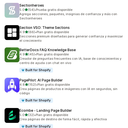
Sectionheroes
de 5 estrellas
5.0
(54)
•
Prueba gratis disponible
54 reseñas en total
Agrega secciones, paquetes, insignias de confianza y más con
Sectionheroes
Section VSO: Theme Sections
de 5 estrellas
4.9
(66)
•
Plan gratis disponible
66 reseñas en total
Secciones premium diseñadas para generar confianza y maximizar
el crecimiento
BetterDocs FAQ Knowledge Base
de 5 estrellas
4.9
(45)
•
Plan gratis disponible
45 reseñas en total
Creador de preguntas frecuentes con IA, base de conocimientos y
centro de ayuda con chat en vivo
Built for Shopify
PagePilot: AI Page Builder
de 5 estrellas
4.8
(152)
•
Plan gratis disponible
152 reseñas en total
Crea páginas de productos e imágenes con IA en segundos, sin
código
Built for Shopify
Ecombe ‑ Landing Page Builder
de 5 estrellas
5.0
(32)
•
Plan gratis disponible
32 reseñas en total
Crea páginas de destino de forma fácil, rápida y efectiva
Built for Shopify