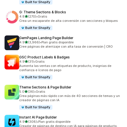
Built for Shopify
G: Theme Sections & Blocks
de 5 estrellas
4.8
(270)
•
Gratis
270 reseñas en total
Crea un escaparate de alta conversión con secciones y bloques
Built for Shopify
GemPages Landing Page Builder
de 5 estrellas
4.9
(3,966)
•
Plan gratis disponible
3966 reseñas en total
Cree páginas de aterrizaje con alta tasa de conversión | CRO
GSC Product Labels & Badges
de 5 estrellas
4.9
(31)
•
Gratis
31 reseñas en total
Aumenta las ventas con etiquetas de producto, insignias de
confianza e íconos de pago
Built for Shopify
Theme Sections & Page Builder
de 5 estrellas
5.0
(36)
•
Gratis
36 reseñas en total
Crea páginas más rápido con más de 40 secciones de temas y un
creador de páginas con IA
Built for Shopify
Instant AI Page Builder
de 5 estrellas
4.9
(308)
•
Plan gratis disponible
308 reseñas en total
Creador de páginas de destino con IA para páginas de producto,