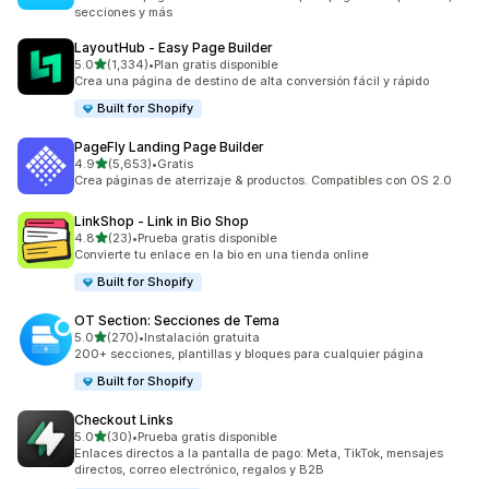
secciones y más
LayoutHub ‑ Easy Page Builder
de 5 estrellas
5.0
(1,334)
•
Plan gratis disponible
1334 reseñas en total
Crea una página de destino de alta conversión fácil y rápido
Built for Shopify
PageFly Landing Page Builder
de 5 estrellas
4.9
(5,653)
•
Gratis
5653 reseñas en total
Crea páginas de aterrizaje & productos. Compatibles con OS 2.0
LinkShop ‑ Link in Bio Shop
de 5 estrellas
4.8
(23)
•
Prueba gratis disponible
23 reseñas en total
Convierte tu enlace en la bio en una tienda online
Built for Shopify
OT Section: Secciones de Tema
de 5 estrellas
5.0
(270)
•
Instalación gratuita
270 reseñas en total
200+ secciones, plantillas y bloques para cualquier página
Built for Shopify
Checkout Links
de 5 estrellas
5.0
(30)
•
Prueba gratis disponible
30 reseñas en total
Enlaces directos a la pantalla de pago: Meta, TikTok, mensajes
directos, correo electrónico, regalos y B2B