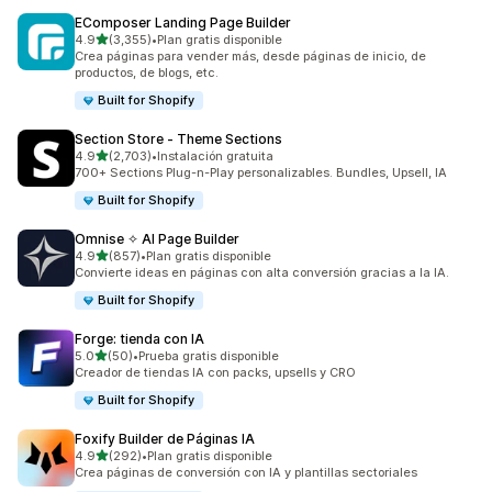
EComposer Landing Page Builder
de 5 estrellas
4.9
(3,355)
•
Plan gratis disponible
3355 reseñas en total
Crea páginas para vender más, desde páginas de inicio, de
productos, de blogs, etc.
Built for Shopify
Section Store ‑ Theme Sections
de 5 estrellas
4.9
(2,703)
•
Instalación gratuita
2703 reseñas en total
700+ Sections Plug-n-Play personalizables. Bundles, Upsell, IA
Built for Shopify
Omnise ✧ AI Page Builder
de 5 estrellas
4.9
(857)
•
Plan gratis disponible
857 reseñas en total
Convierte ideas en páginas con alta conversión gracias a la IA.
Built for Shopify
Forge: tienda con IA
de 5 estrellas
5.0
(50)
•
Prueba gratis disponible
50 reseñas en total
Creador de tiendas IA con packs, upsells y CRO
Built for Shopify
Foxify Builder de Páginas IA
de 5 estrellas
4.9
(292)
•
Plan gratis disponible
292 reseñas en total
Crea páginas de conversión con IA y plantillas sectoriales