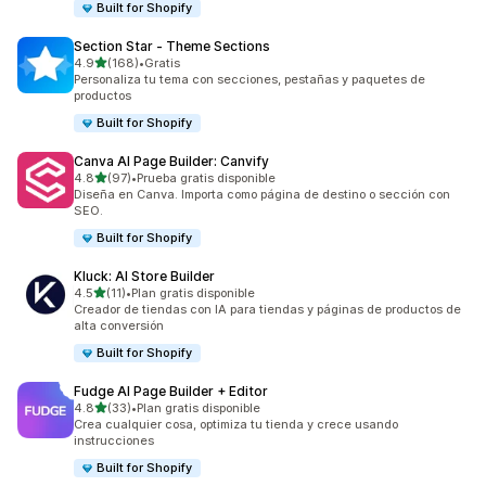
Built for Shopify
Section Star ‑ Theme Sections
de 5 estrellas
4.9
(168)
•
Gratis
168 reseñas en total
Personaliza tu tema con secciones, pestañas y paquetes de
productos
Built for Shopify
Canva AI Page Builder: Canvify
de 5 estrellas
4.8
(97)
•
Prueba gratis disponible
97 reseñas en total
Diseña en Canva. Importa como página de destino o sección con
SEO.
Built for Shopify
Kluck: AI Store Builder
de 5 estrellas
4.5
(11)
•
Plan gratis disponible
11 reseñas en total
Creador de tiendas con IA para tiendas y páginas de productos de
alta conversión
Built for Shopify
Fudge AI Page Builder + Editor
de 5 estrellas
4.8
(33)
•
Plan gratis disponible
33 reseñas en total
Crea cualquier cosa, optimiza tu tienda y crece usando
instrucciones
Built for Shopify