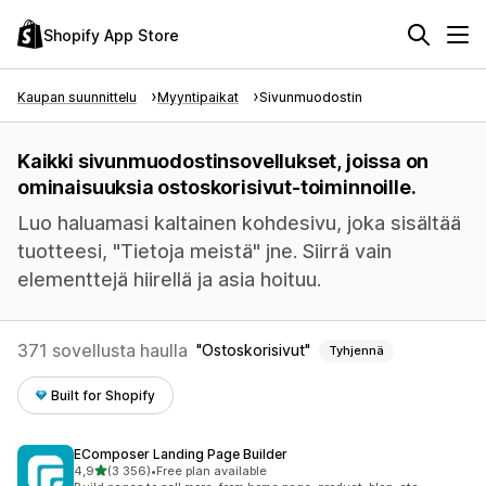
Shopify App Store
Kaupan suunnittelu
Myyntipaikat
Sivunmuodostin
Kaikki sivunmuodostinsovellukset, joissa on
ominaisuuksia ostoskorisivut-toiminnoille.
Luo haluamasi kaltainen kohdesivu, joka sisältää
tuotteesi, "Tietoja meistä" jne. Siirrä vain
elementtejä hiirellä ja asia hoituu.
371 sovellusta haulla
Ostoskorisivut
Tyhjennä
Built for Shopify
EComposer Landing Page Builder
/ 5 tähteä
4,9
(3 356)
•
Free plan available
3356 arvostelua yhteensä