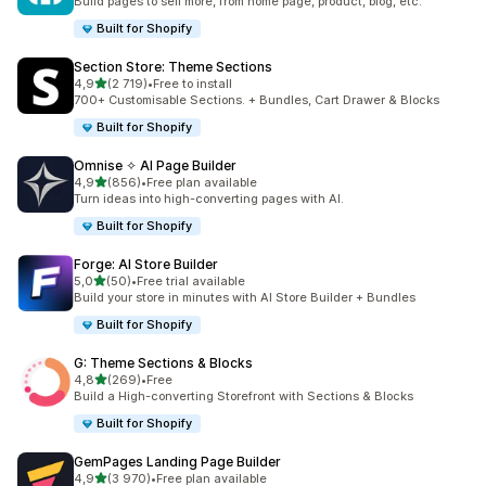
Build pages to sell more, from home page, product, blog, etc.
Built for Shopify
Section Store: Theme Sections
/ 5 tähteä
4,9
(2 719)
•
Free to install
2719 arvostelua yhteensä
700+ Customisable Sections. + Bundles, Cart Drawer & Blocks
Built for Shopify
Omnise ✧ AI Page Builder
/ 5 tähteä
4,9
(856)
•
Free plan available
856 arvostelua yhteensä
Turn ideas into high-converting pages with AI.
Built for Shopify
Forge: AI Store Builder
/ 5 tähteä
5,0
(50)
•
Free trial available
50 arvostelua yhteensä
Build your store in minutes with AI Store Builder + Bundles
Built for Shopify
G: Theme Sections & Blocks
/ 5 tähteä
4,8
(269)
•
Free
269 arvostelua yhteensä
Build a High-converting Storefront with Sections & Blocks
Built for Shopify
GemPages Landing Page Builder
/ 5 tähteä
4,9
(3 970)
•
Free plan available
3970 arvostelua yhteensä