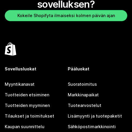
sovelluksen?
Kokeile Shopifyta ilmaiseksi kolmen päivän ajan
Sovellusluokat
Pääluokat
Myyntikanavat
Suoratoimitus
Tuotteiden etsiminen
Markkinapaikat
Tuotteiden myyminen
Tuotearvostelut
Tilaukset ja toimitukset
Lisämyynti ja tuotepaketit
Kaupan suunnittelu
Sähköpostimarkkinointi