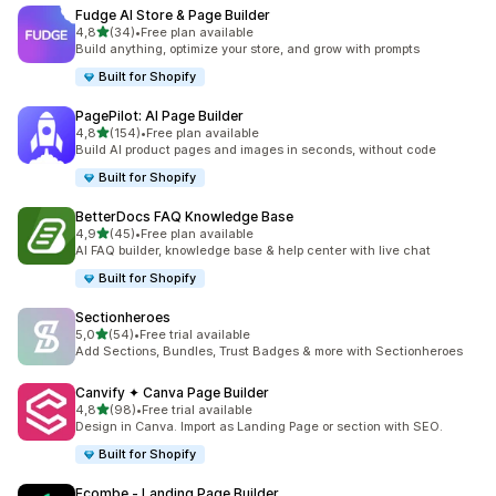
Fudge AI Store & Page Builder
/ 5 tähteä
4,8
(34)
•
Free plan available
34 arvostelua yhteensä
Build anything, optimize your store, and grow with prompts
Built for Shopify
PagePilot: AI Page Builder
/ 5 tähteä
4,8
(154)
•
Free plan available
154 arvostelua yhteensä
Build AI product pages and images in seconds, without code
Built for Shopify
BetterDocs FAQ Knowledge Base
/ 5 tähteä
4,9
(45)
•
Free plan available
45 arvostelua yhteensä
AI FAQ builder, knowledge base & help center with live chat
Built for Shopify
Sectionheroes
/ 5 tähteä
5,0
(54)
•
Free trial available
54 arvostelua yhteensä
Add Sections, Bundles, Trust Badges & more with Sectionheroes
Canvify ✦ Canva Page Builder
/ 5 tähteä
4,8
(98)
•
Free trial available
98 arvostelua yhteensä
Design in Canva. Import as Landing Page or section with SEO.
Built for Shopify
Ecombe ‑ Landing Page Builder