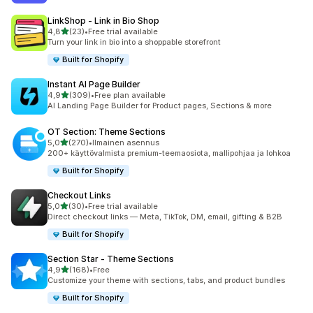
LinkShop ‑ Link in Bio Shop
/ 5 tähteä
4,8
(23)
•
Free trial available
23 arvostelua yhteensä
Turn your link in bio into a shoppable storefront
Built for Shopify
Instant AI Page Builder
/ 5 tähteä
4,9
(309)
•
Free plan available
309 arvostelua yhteensä
AI Landing Page Builder for Product pages, Sections & more
OT Section: Theme Sections
/ 5 tähteä
5,0
(270)
•
Ilmainen asennus
270 arvostelua yhteensä
200+ käyttövalmista premium-teemaosiota, mallipohjaa ja lohkoa
Built for Shopify
Checkout Links
/ 5 tähteä
5,0
(30)
•
Free trial available
30 arvostelua yhteensä
Direct checkout links — Meta, TikTok, DM, email, gifting & B2B
Built for Shopify
Section Star ‑ Theme Sections
/ 5 tähteä
4,9
(168)
•
Free
168 arvostelua yhteensä
Customize your theme with sections, tabs, and product bundles
Built for Shopify