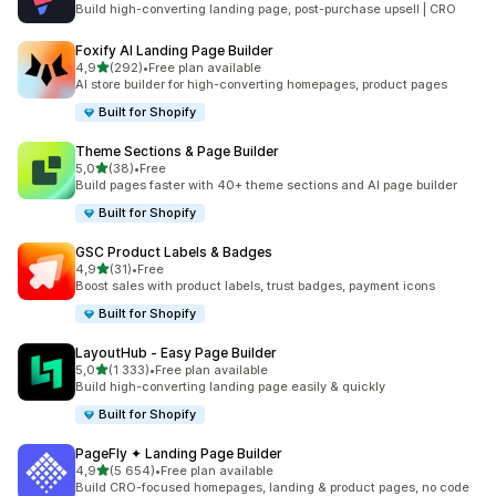
Build high-converting landing page, post-purchase upsell | CRO
Foxify AI Landing Page Builder
/ 5 tähteä
4,9
(292)
•
Free plan available
292 arvostelua yhteensä
AI store builder for high-converting homepages, product pages
Built for Shopify
Theme Sections & Page Builder
/ 5 tähteä
5,0
(38)
•
Free
38 arvostelua yhteensä
Build pages faster with 40+ theme sections and AI page builder
Built for Shopify
GSC Product Labels & Badges
/ 5 tähteä
4,9
(31)
•
Free
31 arvostelua yhteensä
Boost sales with product labels, trust badges, payment icons
Built for Shopify
LayoutHub ‑ Easy Page Builder
/ 5 tähteä
5,0
(1 333)
•
Free plan available
1333 arvostelua yhteensä
Build high-converting landing page easily & quickly
Built for Shopify
PageFly ✦ Landing Page Builder
/ 5 tähteä
4,9
(5 654)
•
Free plan available
5654 arvostelua yhteensä
Build CRO-focused homepages, landing & product pages, no code