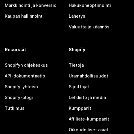
Markkinointi ja konversio
Hakukoneoptimointi
Kaupan hallinnointi
Lähetys
Valuutta ja käännös
Resurssit
Shopify
Shopifyn ohjekeskus
Tietoja
API-dokumentaatio
Uramahdollisuudet
Shopify-yhteisö
Sijoittajat
Shopify-blogi
Lehdistö ja media
Tutkimus
Kumppanit
Affiliate-kumppanit
Oikeudelliset asiat