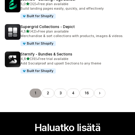
/ 5 tähteä
5,0
(32)
•
Free plan available
32 arvostelua yhteensä
Build landing pages easily, quickly, and effectively
Built for Shopify
Supergrid Collections ‑ Depict
/ 5 tähteä
4,5
(42)
•
Free plan available
42 arvostelua yhteensä
Merchandise & sort collections with products, images & videos.
Built for Shopify
Sternify ‑ Bundles & Sections
/ 5 tähteä
4,8
(39)
•
Free trial available
39 arvostelua yhteensä
Add Socialproof and upsell Sections to any theme
Built for Shopify
1
2
3
4
16
Haluatko lisätä