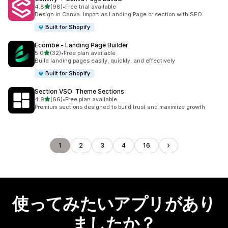
5つ星中
4.8
(98)
•
Free trial available
合計レビュー数：98件
Design in Canva. Import as Landing Page or section with SEO.
Built for Shopify
Ecombe ‑ Landing Page Builder
5つ星中
5.0
(32)
•
Free plan available
合計レビュー数：32件
Build landing pages easily, quickly, and effectively
Built for Shopify
Section VSO: Theme Sections
5つ星中
4.9
(66)
•
Free plan available
合計レビュー数：66件
Premium sections designed to build trust and maximize growth
1
2
3
4
16
使ってみたいアプリがあり
ましたか？