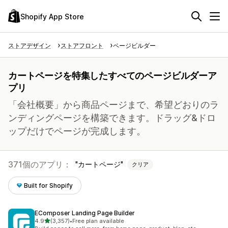
Shopify App Store
ストアデザイン
ストアフロント
ページビルダー
カートページを特集したすべてのページビルダーア
プリ
「会社概要」から商品ページまで、希望どおりのラ
ンディングページを構築できます。ドラッグ&ドロ
ップだけでページが完成します。
371個のアプリ：
カートページ
クリア
Built for Shopify
EComposer Landing Page Builder
5つ星中
4.9
(3,357)
•
Free plan available
合計レビュー数：3357件