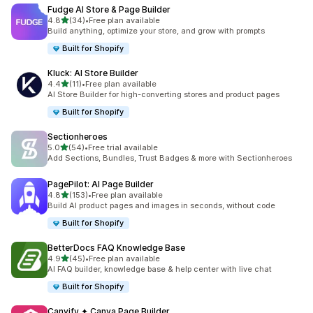
Fudge AI Store & Page Builder
5つ星中
4.8
(34)
•
Free plan available
合計レビュー数：34件
Build anything, optimize your store, and grow with prompts
Built for Shopify
Kluck: AI Store Builder
5つ星中
4.4
(11)
•
Free plan available
合計レビュー数：11件
AI Store Builder for high-converting stores and product pages
Built for Shopify
Sectionheroes
5つ星中
5.0
(54)
•
Free trial available
合計レビュー数：54件
Add Sections, Bundles, Trust Badges & more with Sectionheroes
PagePilot: AI Page Builder
5つ星中
4.8
(153)
•
Free plan available
合計レビュー数：153件
Build AI product pages and images in seconds, without code
Built for Shopify
BetterDocs FAQ Knowledge Base
5つ星中
4.9
(45)
•
Free plan available
合計レビュー数：45件
AI FAQ builder, knowledge base & help center with live chat
Built for Shopify
Canvify ✦ Canva Page Builder