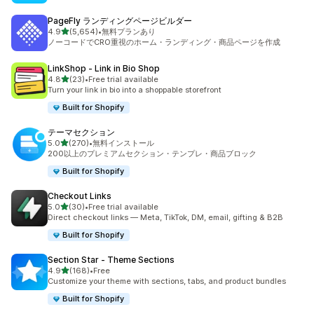
PageFly ランディングページビルダー
5つ星中
4.9
(5,654)
•
無料プランあり
合計レビュー数：5654件
ノーコードでCRO重視のホーム・ランディング・商品ページを作成
LinkShop ‑ Link in Bio Shop
5つ星中
4.8
(23)
•
Free trial available
合計レビュー数：23件
Turn your link in bio into a shoppable storefront
Built for Shopify
テーマセクション
5つ星中
5.0
(270)
•
無料インストール
合計レビュー数：270件
200以上のプレミアムセクション・テンプレ・商品ブロック
Built for Shopify
Checkout Links
5つ星中
5.0
(30)
•
Free trial available
合計レビュー数：30件
Direct checkout links — Meta, TikTok, DM, email, gifting & B2B
Built for Shopify
Section Star ‑ Theme Sections
5つ星中
4.9
(168)
•
Free
合計レビュー数：168件
Customize your theme with sections, tabs, and product bundles
Built for Shopify