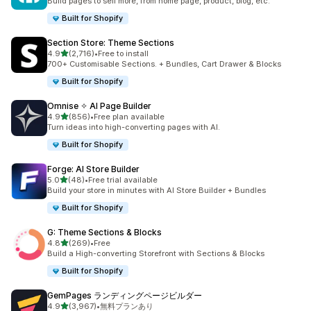
Build pages to sell more, from home page, product, blog, etc.
Built for Shopify
Section Store: Theme Sections
5つ星中
4.9
(2,716)
•
Free to install
合計レビュー数：2716件
700+ Customisable Sections. + Bundles, Cart Drawer & Blocks
Built for Shopify
Omnise ✧ AI Page Builder
5つ星中
4.9
(856)
•
Free plan available
合計レビュー数：856件
Turn ideas into high-converting pages with AI.
Built for Shopify
Forge: AI Store Builder
5つ星中
5.0
(48)
•
Free trial available
合計レビュー数：48件
Build your store in minutes with AI Store Builder + Bundles
Built for Shopify
G: Theme Sections & Blocks
5つ星中
4.8
(269)
•
Free
合計レビュー数：269件
Build a High-converting Storefront with Sections & Blocks
Built for Shopify
GemPages ランディングページビルダー
5つ星中
4.9
(3,967)
•
無料プランあり
合計レビュー数：3967件