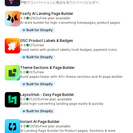
手軽でコンバージョンに焦点を当てたページビルダー。
Foxify AI Landing Page Builder
5つ星中
4.9
(292)
•
Free plan available
合計レビュー数：292件
AI store builder for high-converting homepages, product pages
Built for Shopify
GSC Product Labels & Badges
5つ星中
4.9
(31)
•
Free
合計レビュー数：31件
Boost sales with product labels, trust badges, payment icons
Built for Shopify
Theme Sections & Page Builder
5つ星中
5.0
(37)
•
Free
合計レビュー数：37件
Build pages faster with 40+ theme sections and AI page builder
Built for Shopify
LayoutHub ‑ Easy Page Builder
5つ星中
5.0
(1,333)
•
Free plan available
合計レビュー数：1333件
Build high-converting landing page easily & quickly
Built for Shopify
Instant AI Page Builder
5つ星中
4.9
(309)
•
Free plan available
合計レビュー数：309件
AI Landing Page Builder for Product pages, Sections & more