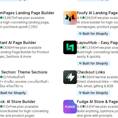
mPages Landing Page Builder
Foxify AI Landing Page
เต็ม 5 ดาว
เต็ม 5 ดาว
(3,967)
•
Free plan available
4.9
(292)
•
Free plan avail
งหมด 3967 รีวิว
ทั้งหมด 292 รีวิว
ld high-converting landing page,
AI store builder for high-c
t-purchase upsell | CRO
homepages, product page
Built for Shopify
stant AI Page Builder
LayoutHub ‑ Easy Page
เต็ม 5 ดาว
เต็ม 5 ดาว
(308)
•
Free plan available
5.0
(1,334)
•
Free plan ava
หมด 308 รีวิว
ทั้งหมด 1334 รีวิว
Landing Page Builder for Product
Build high-converting land
es, Sections & more
easily & quickly
Built for Shopify
 Section: Theme Sections
Checkout Links
เต็ม 5 ดาว
เต็ม 5 ดาว
(270)
•
ติดตั้งฟรี
5.0
(30)
•
Free trial availab
หมด 270 รีวิว
ทั้งหมด 30 รีวิว
+ ส่วนธีม เทมเพลต และบล็อกสินค้า
Direct checkout links — Me
เมียม พร้อมใช้งาน
DM, email, gifting & B2B
Built for Shopify
Built for Shopify
uck: AI Store Builder
Fudge AI Store & Page
เต็ม 5 ดาว
เต็ม 5 ดาว
(11)
•
Free plan available
4.8
(33)
•
Free plan availa
หมด 11 รีวิว
ทั้งหมด 33 รีวิว
Store Builder for high-converting
Build anything, optimize yo
res and product pages
and grow with prompts