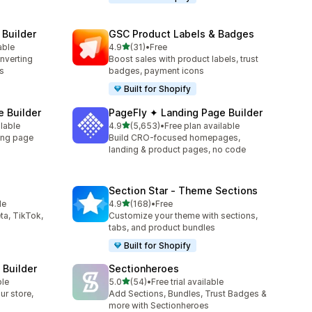
 Builder
GSC Product Labels & Badges
เต็ม 5 ดาว
able
4.9
(31)
•
Free
ทั้งหมด 31 รีวิว
onverting
Boost sales with product labels, trust
s
badges, payment icons
Built for Shopify
 Builder
PageFly ✦ Landing Page Builder
เต็ม 5 ดาว
ilable
4.9
(5,653)
•
Free plan available
ทั้งหมด 5653 รีวิว
ing page
Build CRO-focused homepages,
landing & product pages, no code
Section Star ‑ Theme Sections
เต็ม 5 ดาว
le
4.9
(168)
•
Free
ทั้งหมด 168 รีวิว
ta, TikTok,
Customize your theme with sections,
tabs, and product bundles
Built for Shopify
 Builder
Sectionheroes
เต็ม 5 ดาว
ble
5.0
(54)
•
Free trial available
ทั้งหมด 54 รีวิว
ur store,
Add Sections, Bundles, Trust Badges &
more with Sectionheroes