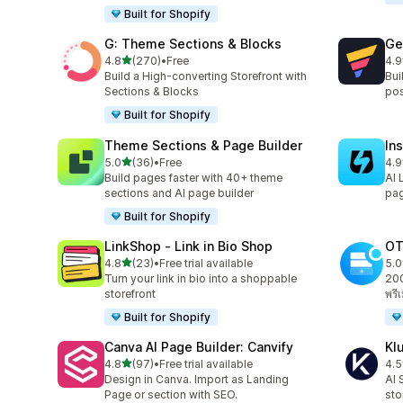
Built for Shopify
G: Theme Sections & Blocks
Ge
เต็ม 5 ดาว
4.8
(270)
•
Free
4.9
ทั้งหมด 270 รีวิว
ทั้
Build a High-converting Storefront with
Bui
Sections & Blocks
pos
Built for Shopify
Theme Sections & Page Builder
In
เต็ม 5 ดาว
5.0
(36)
•
Free
4.9
ทั้งหมด 36 รีวิว
ทั้ง
Build pages faster with 40+ theme
AI 
sections and AI page builder
pag
Built for Shopify
LinkShop ‑ Link in Bio Shop
OT
เต็ม 5 ดาว
4.8
(23)
•
Free trial available
5.0
ทั้งหมด 23 รีวิว
ทั้ง
Turn your link in bio into a shoppable
200
storefront
พรี
Built for Shopify
Canva AI Page Builder: Canvify
Kl
เต็ม 5 ดาว
4.8
(97)
•
Free trial available
4.5
ทั้งหมด 97 รีวิว
ทั้ง
Design in Canva. Import as Landing
AI 
Page or section with SEO.
sto