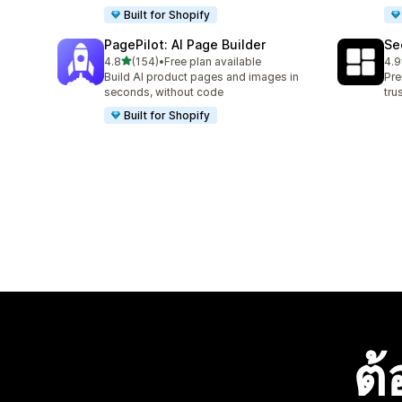
Built for Shopify
PagePilot: AI Page Builder
Se
เต็ม 5 ดาว
4.8
(154)
•
Free plan available
4.9
ทั้งหมด 154 รีวิว
ทั้ง
Build AI product pages and images in
Pre
seconds, without code
tru
Built for Shopify
ต้