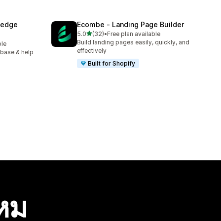
ledge
Ecombe ‑ Landing Page Builder
เต็ม 5 ดาว
5.0
(32)
•
Free plan available
ทั้งหมด 32 รีวิว
Build landing pages easily, quickly, and
ble
effectively
 base & help
Built for Shopify
ไหม