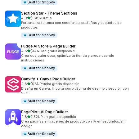
Built for Shopify
Section Star ‑ Theme Sections
de 5 estrellas
4.9
(168)
•
Gratis
168 reseñas en total
Personaliza tu tema con secciones, pestañas y paquetes de
productos
Built for Shopify
Fudge AI Store & Page Builder
de 5 estrellas
4.8
(34)
•
Plan gratis disponible
34 reseñas en total
Crea cualquier cosa, optimiza tu tienda y crece usando
instrucciones
Built for Shopify
Canvify ✦ Canva Page Builder
de 5 estrellas
4.8
(98)
•
Prueba gratis disponible
98 reseñas en total
Diseña en Canva. Importa como página de destino o sección con
SEO.
Built for Shopify
PagePilot: AI Page Builder
de 5 estrellas
4.8
(152)
•
Plan gratis disponible
152 reseñas en total
Crea páginas e imágenes de producto con IA en segundos, sin
código
Built for Shopify