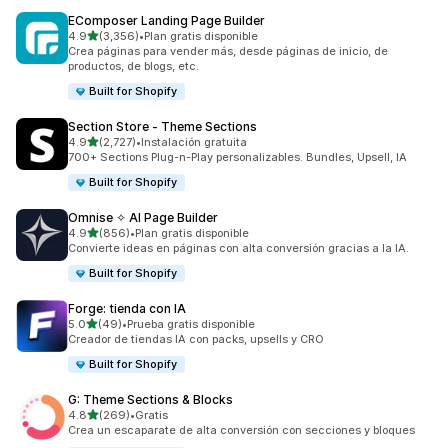
EComposer Landing Page Builder
de 5 estrellas
4.9
(3,356)
•
Plan gratis disponible
3356 reseñas en total
Crea páginas para vender más, desde páginas de inicio, de
productos, de blogs, etc.
Built for Shopify
Section Store ‑ Theme Sections
de 5 estrellas
4.9
(2,727)
•
Instalación gratuita
2727 reseñas en total
700+ Sections Plug-n-Play personalizables. Bundles, Upsell, IA
Built for Shopify
Omnise ✧ AI Page Builder
de 5 estrellas
4.9
(856)
•
Plan gratis disponible
856 reseñas en total
Convierte ideas en páginas con alta conversión gracias a la IA.
Built for Shopify
Forge: tienda con IA
de 5 estrellas
5.0
(49)
•
Prueba gratis disponible
49 reseñas en total
Creador de tiendas IA con packs, upsells y CRO
Built for Shopify
G: Theme Sections & Blocks
de 5 estrellas
4.8
(269)
•
Gratis
269 reseñas en total
Crea un escaparate de alta conversión con secciones y bloques