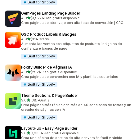
Built for Shopify
GemPages Landing Page Builder
de 5 estrellas
4.9
(3,972)
•
Plan gratis disponible
3972 reseñas en total
Cree páginas de aterrizaje con alta tasa de conversión | CRO
GSC Product Labels & Badges
de 5 estrellas
4.9
(31)
•
Gratis
31 reseñas en total
Aumenta las ventas con etiquetas de producto, insignias de
confianza e íconos de pago
Built for Shopify
Foxify Builder de Páginas IA
de 5 estrellas
4.9
(292)
•
Plan gratis disponible
292 reseñas en total
Crea páginas de conversión con IA y plantillas sectoriales
Built for Shopify
Theme Sections & Page Builder
de 5 estrellas
5.0
(38)
•
Gratis
38 reseñas en total
Crea páginas más rápido con más de 40 secciones de temas y un
creador de páginas con IA
Built for Shopify
LayoutHub ‑ Easy Page Builder
de 5 estrellas
5.0
(1,333)
•
Plan gratis disponible
1333 reseñas en total
Crea una página de destino de alta conversión fácil y rápido