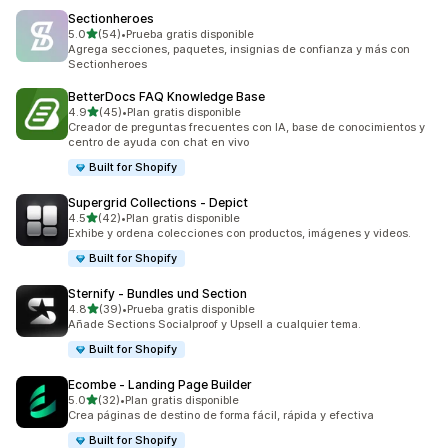
Sectionheroes
de 5 estrellas
5.0
(54)
•
Prueba gratis disponible
54 reseñas en total
Agrega secciones, paquetes, insignias de confianza y más con
Sectionheroes
BetterDocs FAQ Knowledge Base
de 5 estrellas
4.9
(45)
•
Plan gratis disponible
45 reseñas en total
Creador de preguntas frecuentes con IA, base de conocimientos y
centro de ayuda con chat en vivo
Built for Shopify
Supergrid Collections ‑ Depict
de 5 estrellas
4.5
(42)
•
Plan gratis disponible
42 reseñas en total
Exhibe y ordena colecciones con productos, imágenes y videos.
Built for Shopify
Sternify ‑ Bundles und Section
de 5 estrellas
4.8
(39)
•
Prueba gratis disponible
39 reseñas en total
Añade Sections Socialproof y Upsell a cualquier tema.
Built for Shopify
Ecombe ‑ Landing Page Builder
de 5 estrellas
5.0
(32)
•
Plan gratis disponible
32 reseñas en total
Crea páginas de destino de forma fácil, rápida y efectiva
Built for Shopify