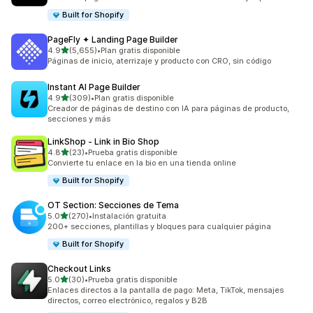
Built for Shopify
PageFly ✦ Landing Page Builder
de 5 estrellas
4.9
(5,655)
•
Plan gratis disponible
5655 reseñas en total
Páginas de inicio, aterrizaje y producto con CRO, sin código
Instant AI Page Builder
de 5 estrellas
4.9
(309)
•
Plan gratis disponible
309 reseñas en total
Creador de páginas de destino con IA para páginas de producto,
secciones y más
LinkShop ‑ Link in Bio Shop
de 5 estrellas
4.8
(23)
•
Prueba gratis disponible
23 reseñas en total
Convierte tu enlace en la bio en una tienda online
Built for Shopify
OT Section: Secciones de Tema
de 5 estrellas
5.0
(270)
•
Instalación gratuita
270 reseñas en total
200+ secciones, plantillas y bloques para cualquier página
Built for Shopify
Checkout Links
de 5 estrellas
5.0
(30)
•
Prueba gratis disponible
30 reseñas en total
Enlaces directos a la pantalla de pago: Meta, TikTok, mensajes
directos, correo electrónico, regalos y B2B