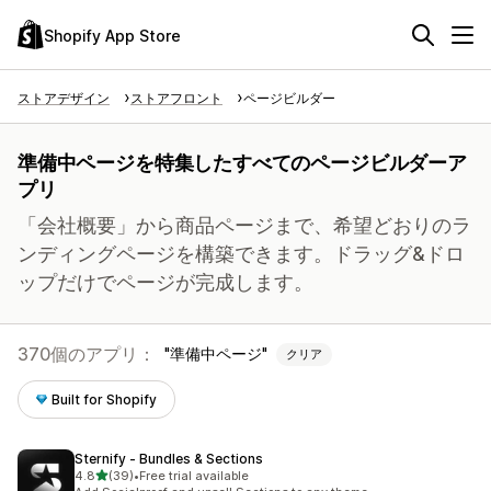
Shopify App Store
ストアデザイン
ストアフロント
ページビルダー
準備中ページを特集したすべてのページビルダーア
プリ
「会社概要」から商品ページまで、希望どおりのラ
ンディングページを構築できます。ドラッグ&ドロ
ップだけでページが完成します。
370個のアプリ：
準備中ページ
クリア
Built for Shopify
Sternify ‑ Bundles & Sections
5つ星中
4.8
(39)
•
Free trial available
合計レビュー数：39件