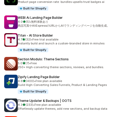
Product page conversion rate: bundles upsells trust badges ai
Built for Shopify
WEBI Ai Landing Page Builder
5つ星中
4.0
(5)
•
無料体験あり
合計レビュー数：5件
商品写真やAliExpressのURLからAIでランディングページを自動生成。
Titan ‑ AI Store Builder
5つ星中
4.7
(32)
•
Free trial available
合計レビュー数：32件
Instantly build and launch a custom-branded store in minutes
Built for Shopify
Section Modulo: Theme Sections
5つ星中
5.0
(7)
•
Free
合計レビュー数：7件
250+ High-converting theme sections, reviews, and bundles.
Zipify Landing Page Builder
5つ星中
4.6
(400)
•
Free plan available
合計レビュー数：400件
Build High-Converting Sales Funnels, Product & Landing Pages
Built for Shopify
Theme Updater & Backups | OOTS
5つ星中
4.3
(233)
•
Free plan available
合計レビュー数：233件
Effortlessly update themes, add new sections, and backup data