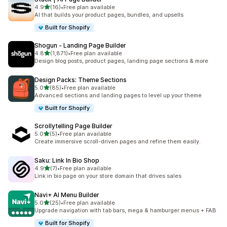
5つ星中
4.9
(16)
•
Free plan available
合計レビュー数：16件
AI that builds your product pages, bundles, and upsells
Built for Shopify
Shogun ‑ Landing Page Builder
5つ星中
4.8
(1,871)
•
Free plan available
合計レビュー数：1871件
Design blog posts, product pages, landing page sections & more
Design Packs: Theme Sections
5つ星中
5.0
(85)
•
Free plan available
合計レビュー数：85件
Advanced sections and landing pages to level up your theme
Built for Shopify
Scrollytelling Page Builder
5つ星中
5.0
(5)
•
Free plan available
合計レビュー数：5件
Create immersive scroll-driven pages and refine them easily.
Saku: Link In Bio Shop
5つ星中
4.9
(7)
•
Free plan available
合計レビュー数：7件
Link in bio page on your store domain that drives sales
Navi+ AI Menu Builder
5つ星中
5.0
(25)
•
Free plan available
合計レビュー数：25件
Upgrade navigation with tab bars, mega & hamburger menus + FAB
Built for Shopify