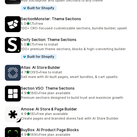
Add Socialproof and upsell Sections to any theme
Built for Shopify
SectionMonster: Theme Sections
5つ星中
5.0
(7)
•
Free
合計レビュー数：7件
100+ CRO-focused customizable sections, bundle builder, upsell
Oxify Section: Theme Sections
5つ星中
5.0
(7)
•
Free to install
合計レビュー数：7件
100+ premium theme sections, blocks & high-converting builder
Built for Shopify
Atlas: AI Store Builder
5つ星中
4.7
(391)
•
Free to install
合計レビュー数：391件
Sell more with AI-built pages, smart bundles, & cart upsells.
Section VSO: Theme Sections
5つ星中
4.9
(66)
•
Free plan available
合計レビュー数：66件
Premium sections designed to build trust and maximize growth
Amose: AI Store & Page Builder
5つ星中
4.9
(6)
•
Free plan available
合計レビュー数：6件
Create pages and branded stores fast with AI Store Builder.
BuyBox: AI Product Page Blocks
5つ星中
4.9
(69)
•
Free plan available
合計レビュー数：69件