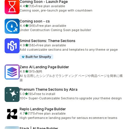
Coming Soon ‑ Launch Page
5つ星中
4.4
(13)
•
Free plan available
合計レビュー数：13件
Coming soon, pre-launch page with countdown
Coming soon ‑ cs
5つ星中
4.4
(99)
•
Free plan available
合計レビュー数：99件
Under Construction Coming Soon page builder
Smind Sections: Theme Sections
5つ星中
4.9
(58)
•
Free plan available
合計レビュー数：58件
Add customizable sections and templates to any theme or page
Built for Shopify
Zeno AI Landing Page Builder
5つ星中
4.8
(91)
•
無料
合計レビュー数：91件
AI を活用したシンプルさでランディング ページや商品ページを簡単に構
築
Premium Theme Sections by Abra
5つ星中
5.0
(9)
•
Free to install
合計レビュー数：9件
100+ Super-Customizable Sections to upgrade your theme design
Replo Landing Page Builder
5つ星中
4.7
(171)
•
Free plan available
合計レビュー数：171件
High-performance landing pages for serious ecommerce teams
Stack | AI Page Builder