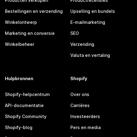
Producten verkopen
Productrecensies
Bestellingen en verzending
Upselling en bundels
Winkelontwerp
E-mailmarketing
Marketing en conversie
SEO
Winkelbeheer
Verzending
Valuta en vertaling
Hulpbronnen
Shopify
Shopify-helpcentrum
Over ons
API-documentatie
Carrières
Shopify Community
Investeerders
Shopify-blog
Pers en media