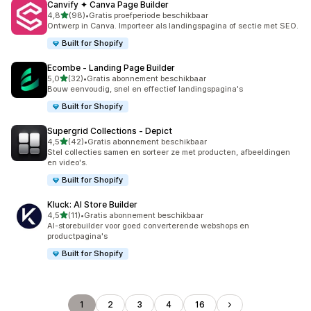
Canvify ✦ Canva Page Builder
van 5 sterren
4,8
(98)
•
Gratis proefperiode beschikbaar
98 recensies in totaal
Ontwerp in Canva. Importeer als landingspagina of sectie met SEO.
Built for Shopify
Ecombe ‑ Landing Page Builder
van 5 sterren
5,0
(32)
•
Gratis abonnement beschikbaar
32 recensies in totaal
Bouw eenvoudig, snel en effectief landingspagina's
Built for Shopify
Supergrid Collections ‑ Depict
van 5 sterren
4,5
(42)
•
Gratis abonnement beschikbaar
42 recensies in totaal
Stel collecties samen en sorteer ze met producten, afbeeldingen
en video's.
Built for Shopify
Kluck: AI Store Builder
van 5 sterren
4,5
(11)
•
Gratis abonnement beschikbaar
11 recensies in totaal
AI-storebuilder voor goed converterende webshops en
productpagina's
Built for Shopify
1
2
3
4
16