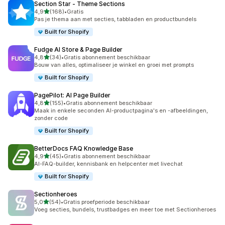
Section Star ‑ Theme Sections
van 5 sterren
4,9
(168)
•
Gratis
168 recensies in totaal
Pas je thema aan met secties, tabbladen en productbundels
Built for Shopify
Fudge AI Store & Page Builder
van 5 sterren
4,8
(34)
•
Gratis abonnement beschikbaar
34 recensies in totaal
Bouw van alles, optimaliseer je winkel en groei met prompts
Built for Shopify
PagePilot: AI Page Builder
van 5 sterren
4,8
(155)
•
Gratis abonnement beschikbaar
155 recensies in totaal
Maak in enkele seconden AI-productpagina's en -afbeeldingen,
zonder code
Built for Shopify
BetterDocs FAQ Knowledge Base
van 5 sterren
4,9
(45)
•
Gratis abonnement beschikbaar
45 recensies in totaal
AI-FAQ-builder, kennisbank en helpcenter met livechat
Built for Shopify
Sectionheroes
van 5 sterren
5,0
(54)
•
Gratis proefperiode beschikbaar
54 recensies in totaal
Voeg secties, bundels, trustbadges en meer toe met Sectionheroes