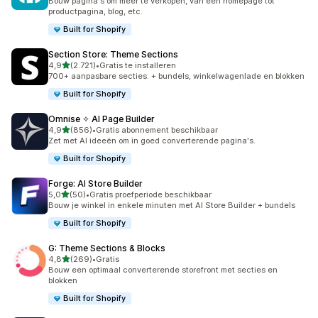
Bouw pagina's om meer te verkopen, van een homepage tot
productpagina, blog, etc.
Built for Shopify
Section Store: Theme Sections
van 5 sterren
4,9
(2.721)
•
Gratis te installeren
2721 recensies in totaal
700+ aanpasbare secties. + bundels, winkelwagenlade en blokken
Built for Shopify
Omnise ✧ AI Page Builder
van 5 sterren
4,9
(856)
•
Gratis abonnement beschikbaar
856 recensies in totaal
Zet met AI ideeën om in goed converterende pagina's.
Built for Shopify
Forge: AI Store Builder
van 5 sterren
5,0
(50)
•
Gratis proefperiode beschikbaar
50 recensies in totaal
Bouw je winkel in enkele minuten met AI Store Builder + bundels
Built for Shopify
G: Theme Sections & Blocks
van 5 sterren
4,8
(269)
•
Gratis
269 recensies in totaal
Bouw een optimaal converterende storefront met secties en
blokken
Built for Shopify