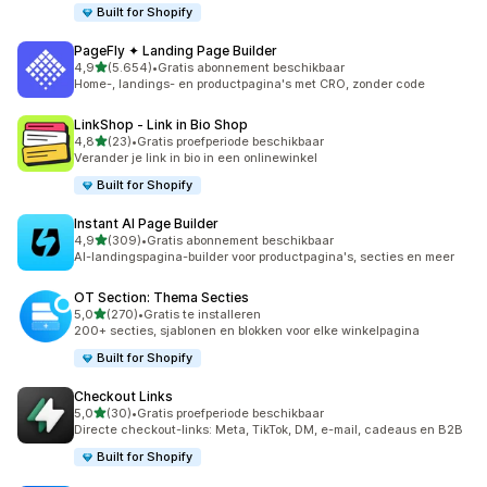
Built for Shopify
PageFly ✦ Landing Page Builder
van 5 sterren
4,9
(5.654)
•
Gratis abonnement beschikbaar
5654 recensies in totaal
Home-, landings- en productpagina's met CRO, zonder code
LinkShop ‑ Link in Bio Shop
van 5 sterren
4,8
(23)
•
Gratis proefperiode beschikbaar
23 recensies in totaal
Verander je link in bio in een onlinewinkel
Built for Shopify
Instant AI Page Builder
van 5 sterren
4,9
(309)
•
Gratis abonnement beschikbaar
309 recensies in totaal
AI-landingspagina-builder voor productpagina's, secties en meer
OT Section: Thema Secties
van 5 sterren
5,0
(270)
•
Gratis te installeren
270 recensies in totaal
200+ secties, sjablonen en blokken voor elke winkelpagina
Built for Shopify
Checkout Links
van 5 sterren
5,0
(30)
•
Gratis proefperiode beschikbaar
30 recensies in totaal
Directe checkout-links: Meta, TikTok, DM, e-mail, cadeaus en B2B
Built for Shopify