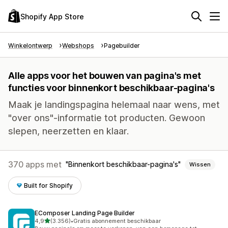
Shopify App Store
Winkelontwerp
Webshops
Pagebuilder
Alle apps voor het bouwen van pagina's met
functies voor binnenkort beschikbaar-pagina's
Maak je landingspagina helemaal naar wens, met
"over ons"-informatie tot producten. Gewoon
slepen, neerzetten en klaar.
370 apps met
Binnenkort beschikbaar-pagina's
Wissen
Built for Shopify
EComposer Landing Page Builder
van 5 sterren
4,9
(3.356)
•
Gratis abonnement beschikbaar
3356 recensies in totaal