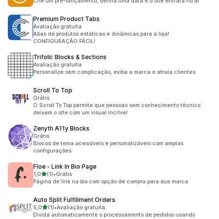
Crie um pré-lançamento, defina uma data e o site entrará no ar
Premium Product Tabs
Avaliação gratuita
Abas de produtos estáticas e dinâmicas para a loja!
CONFIGURAÇÃO FÁCIL!
Trifolii: Blocks & Sections
Avaliação gratuita
Personalize sem complicação, exiba a marca e atraia clientes
Scroll To Top
Grátis
O Scroll To Top permite que pessoas sem conhecimento técnico
deixem o site com um visual incrível
Zenyth A11y Blocks
Grátis
Blocos de tema acessíveis e personalizáveis com amplas
configurações.
Floe ‑ Link In Bio Page
de 5 estrelas
1,0
(1)
•
Grátis
1 avaliações ao todo
Página de link na bio com opção de compra para sua marca
Auto Split Fulfillment Orders
de 5 estrelas
5,0
(1)
•
Avaliação gratuita
1 avaliações ao todo
Divida automaticamente o processamento de pedidos usando