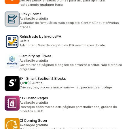
Seções personalizadas prontas para uso para aprimorar
rapidamente qualquer tema
Lucky Forms
Avaliação gratuita
O criador de formulários mais completo: Contato/Enquete/Várias
etapas
Rehistrado by InvoicePH
Grátis
Adicionar o Selo de Registro da BIR aos rodapés do site
Eleminify by Tiwaa
Avaliação gratuita
Construtor de páginas e seções de arrastar e soltar. Não é preciso
programar.
S² : Smart Section & Blocks
de 5 estrelas
1,0
(1)
•
Grátis
1 avaliações ao todo
Crie seções, blocos e muito mais — não precisa usar código!
n17 Brand Pages
Avaliação gratuita
Destaque cada marca com páginas personalizadas, grades de
produtos e SEO
CI Coming Soon
Avaliação gratuita