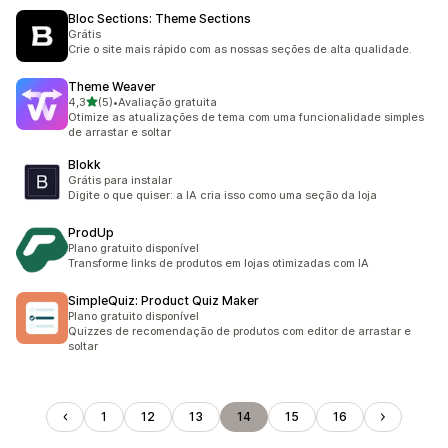
Bloc Sections: Theme Sections
Grátis
Crie o site mais rápido com as nossas seções de alta qualidade.
Theme Weaver
de 5 estrelas
4,3
(5)
•
Avaliação gratuita
5 avaliações ao todo
Otimize as atualizações de tema com uma funcionalidade simples
de arrastar e soltar
Blokk
Grátis para instalar
Digite o que quiser: a IA cria isso como uma seção da loja
ProdUp
Plano gratuito disponível
Transforme links de produtos em lojas otimizadas com IA
SimpleQuiz: Product Quiz Maker
Plano gratuito disponível
Quizzes de recomendação de produtos com editor de arrastar e
soltar
1
12
13
14
15
16