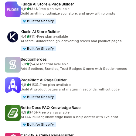
Fudge AI Store & Page Builder
de 5 estrelas
4,8
(34)
•
Free plan available
34 total de avaliações
Build anything, optimize your store, and grow with prompts
Built for Shopify
Kluck: AI Store Builder
de 5 estrelas
4,4
(11)
•
Free plan available
11 total de avaliações
AI Store Builder for high-converting stores and product pages
Built for Shopify
Sectionheroes
de 5 estrelas
5,0
(54)
•
Free trial available
54 total de avaliações
Add Sections, Bundles, Trust Badges & more with Sectionheroes
PagePilot: AI Page Builder
de 5 estrelas
4,8
(153)
•
Free plan available
153 total de avaliações
Build AI product pages and images in seconds, without code
Built for Shopify
BetterDocs FAQ Knowledge Base
de 5 estrelas
4,9
(45)
•
Free plan available
45 total de avaliações
AI FAQ builder, knowledge base & help center with live chat
Built for Shopify
Canvify ✦ Canva Page Builder