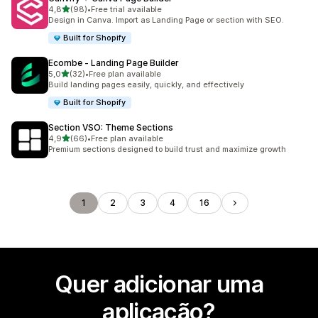
de 5 estrelas
4,8
(98)
•
Free trial available
98 total de avaliações
Design in Canva. Import as Landing Page or section with SEO.
Built for Shopify
Ecombe ‑ Landing Page Builder
de 5 estrelas
5,0
(32)
•
Free plan available
32 total de avaliações
Build landing pages easily, quickly, and effectively
Built for Shopify
Section VSO: Theme Sections
de 5 estrelas
4,9
(66)
•
Free plan available
66 total de avaliações
Premium sections designed to build trust and maximize growth
1
2
3
4
16
Quer adicionar uma
aplicação?