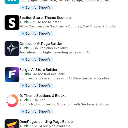
Build pages to sell more, from home page, product, blog, etc.
Built for Shopify
Section Store: Theme Sections
de 5 estrelas
4,9
(2.716)
•
Free to install
2716 total de avaliações
700+ Customisable Sections. + Bundles, Cart Drawer & Blocks
Built for Shopify
Omnise ✧ AI Page Builder
de 5 estrelas
4,9
(856)
•
Free plan available
856 total de avaliações
Turn ideas into high-converting pages with AI.
Built for Shopify
Forge: AI Store Builder
de 5 estrelas
5,0
(48)
•
Free trial available
48 total de avaliações
Build your store in minutes with AI Store Builder + Bundles
Built for Shopify
G: Theme Sections & Blocks
de 5 estrelas
4,8
(269)
•
Free
269 total de avaliações
Build a High-converting Storefront with Sections & Blocks
Built for Shopify
GemPages Landing Page Builder
de 5 estrelas
4,9
(3.970)
•
Free plan available
3970 total de avaliações