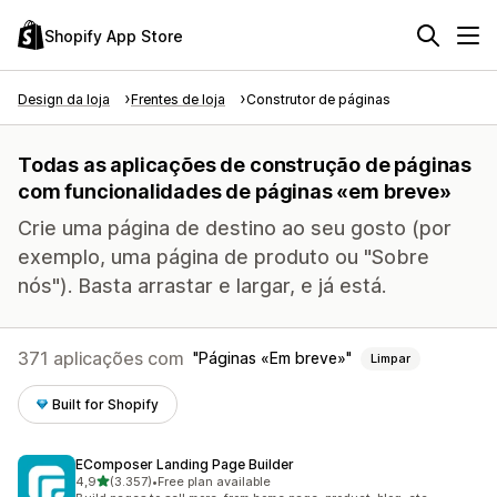
Shopify App Store
Design da loja
Frentes de loja
Construtor de páginas
Todas as aplicações de construção de páginas
com funcionalidades de páginas «em breve»
Crie uma página de destino ao seu gosto (por
exemplo, uma página de produto ou "Sobre
nós"). Basta arrastar e largar, e já está.
371 aplicações com
Páginas «Em breve»
Limpar
Built for Shopify
EComposer Landing Page Builder
de 5 estrelas
4,9
(3.357)
•
Free plan available
3357 total de avaliações