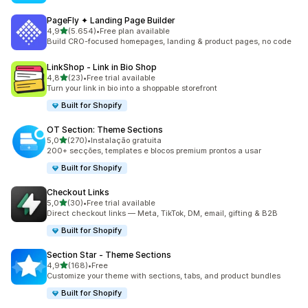
PageFly ✦ Landing Page Builder
de 5 estrelas
4,9
(5.654)
•
Free plan available
5654 total de avaliações
Build CRO-focused homepages, landing & product pages, no code
LinkShop ‑ Link in Bio Shop
de 5 estrelas
4,8
(23)
•
Free trial available
23 total de avaliações
Turn your link in bio into a shoppable storefront
Built for Shopify
OT Section: Theme Sections
de 5 estrelas
5,0
(270)
•
Instalação gratuita
270 total de avaliações
200+ secções, templates e blocos premium prontos a usar
Built for Shopify
Checkout Links
de 5 estrelas
5,0
(30)
•
Free trial available
30 total de avaliações
Direct checkout links — Meta, TikTok, DM, email, gifting & B2B
Built for Shopify
Section Star ‑ Theme Sections
de 5 estrelas
4,9
(168)
•
Free
168 total de avaliações
Customize your theme with sections, tabs, and product bundles
Built for Shopify