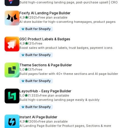
Build high-converting landing page, post-purchase upsell | CRO
Foxify AI Landing Page Builder
de 5 estrelas
4,9
(292)
•
Free plan available
292 total de avaliações
AI store builder for high-converting homepages, product pages
Built for Shopify
GSC Product Labels & Badges
de 5 estrelas
4,9
(31)
•
Free
31 total de avaliações
Boost sales with product labels, trust badges, payment icons
Built for Shopify
Theme Sections & Page Builder
de 5 estrelas
5,0
(37)
•
Free
37 total de avaliações
Build pages faster with 40+ theme sections and AI page builder
Built for Shopify
LayoutHub ‑ Easy Page Builder
de 5 estrelas
5,0
(1.333)
•
Free plan available
1333 total de avaliações
Build high-converting landing page easily & quickly
Built for Shopify
Instant AI Page Builder
de 5 estrelas
4,9
(309)
•
Free plan available
309 total de avaliações
AI Landing Page Builder for Product pages, Sections & more