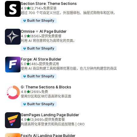
Section Store: Theme Sections
星（满分 5 星）
4.9
(2,714)
•
免费安装
总共 2714 条评论
超过 700 个可自定义分区，外加捆绑包、抽屉式购物车和区块。
Built for Shopify
Omnise ✧ AI Page Builder
星（满分 5 星）
4.9
(856)
•
提供免费套餐
总共 856 条评论
利用 AI 将创意转化为高转化的页面。
Built for Shopify
Forge: AI Store Builder
星（满分 5 星）
5.0
(48)
•
提供免费试用
总共 48 条评论
使用 AI 商店构建工具和捆绑优惠功能，在几分钟内构建您的商店
Built for Shopify
G: Theme Sections & Blocks
星（满分 5 星）
4.8
(269)
•
免费
总共 269 条评论
使用分区和区块打造高转化率店面
Built for Shopify
GemPages Landing Page Builder
星（满分 5 星）
4.9
(3,969)
•
提供免费套餐
总共 3969 条评论
构建高转化率登录页和购后追加销售 | CRO
Foxify AI Landing Page Builder