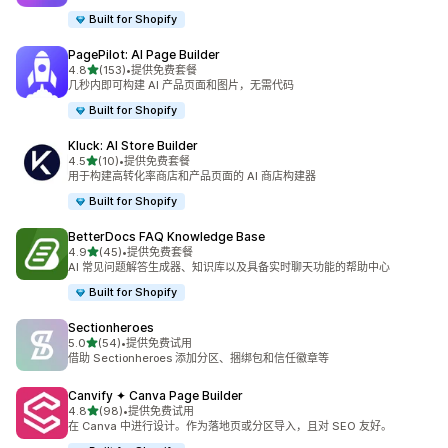
Built for Shopify
PagePilot: AI Page Builder
星（满分 5 星）
4.8
(153)
•
提供免费套餐
总共 153 条评论
几秒内即可构建 AI 产品页面和图片，无需代码
Built for Shopify
Kluck: AI Store Builder
星（满分 5 星）
4.5
(10)
•
提供免费套餐
总共 10 条评论
用于构建高转化率商店和产品页面的 AI 商店构建器
Built for Shopify
BetterDocs FAQ Knowledge Base
星（满分 5 星）
4.9
(45)
•
提供免费套餐
总共 45 条评论
AI 常见问题解答生成器、知识库以及具备实时聊天功能的帮助中心
Built for Shopify
Sectionheroes
星（满分 5 星）
5.0
(54)
•
提供免费试用
总共 54 条评论
借助 Sectionheroes 添加分区、捆绑包和信任徽章等
Canvify ✦ Canva Page Builder
星（满分 5 星）
4.8
(98)
•
提供免费试用
总共 98 条评论
在 Canva 中进行设计。作为落地页或分区导入，且对 SEO 友好。