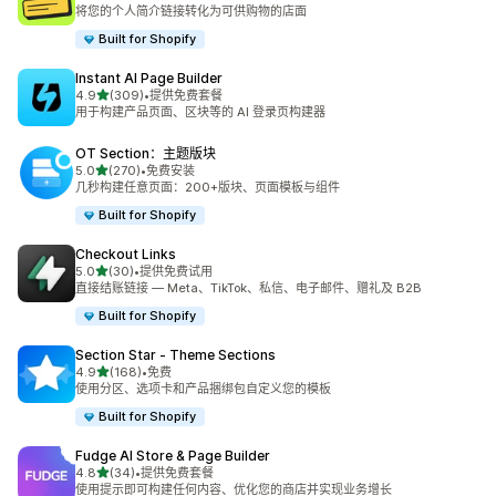
总共 23 条评论
将您的个人简介链接转化为可供购物的店面
Built for Shopify
Instant AI Page Builder
星（满分 5 星）
4.9
(309)
•
提供免费套餐
总共 309 条评论
用于构建产品页面、区块等的 AI 登录页构建器
OT Section：主题版块
星（满分 5 星）
5.0
(270)
•
免费安装
总共 270 条评论
几秒构建任意页面：200+版块、页面模板与组件
Built for Shopify
Checkout Links
星（满分 5 星）
5.0
(30)
•
提供免费试用
总共 30 条评论
直接结账链接 — Meta、TikTok、私信、电子邮件、赠礼及 B2B
Built for Shopify
Section Star ‑ Theme Sections
星（满分 5 星）
4.9
(168)
•
免费
总共 168 条评论
使用分区、选项卡和产品捆绑包自定义您的模板
Built for Shopify
Fudge AI Store & Page Builder
星（满分 5 星）
4.8
(34)
•
提供免费套餐
总共 34 条评论
使用提示即可构建任何内容、优化您的商店并实现业务增长