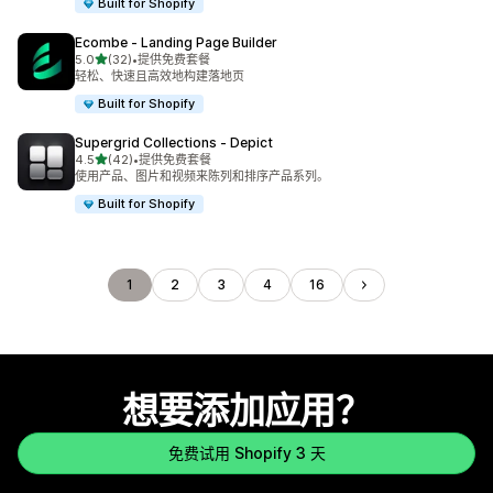
Built for Shopify
Ecombe ‑ Landing Page Builder
星（满分 5 星）
5.0
(32)
•
提供免费套餐
总共 32 条评论
轻松、快速且高效地构建落地页
Built for Shopify
Supergrid Collections ‑ Depict
星（满分 5 星）
4.5
(42)
•
提供免费套餐
总共 42 条评论
使用产品、图片和视频来陈列和排序产品系列。
Built for Shopify
1
2
3
4
16
想要添加应用？
免费试用 Shopify 3 天