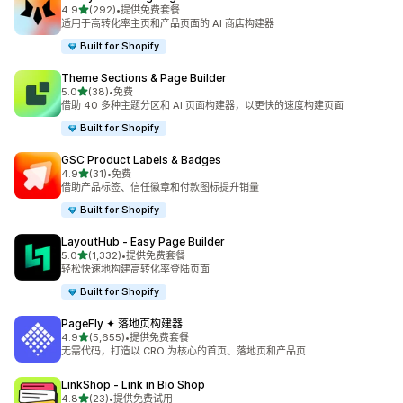
星（满分 5 星）
4.9
(292)
•
提供免费套餐
总共 292 条评论
适用于高转化率主页和产品页面的 AI 商店构建器
Built for Shopify
Theme Sections & Page Builder
星（满分 5 星）
5.0
(38)
•
免费
总共 38 条评论
借助 40 多种主题分区和 AI 页面构建器，以更快的速度构建页面
Built for Shopify
GSC Product Labels & Badges
星（满分 5 星）
4.9
(31)
•
免费
总共 31 条评论
借助产品标签、信任徽章和付款图标提升销量
Built for Shopify
LayoutHub ‑ Easy Page Builder
星（满分 5 星）
5.0
(1,332)
•
提供免费套餐
总共 1332 条评论
轻松快速地构建高转化率登陆页面
Built for Shopify
PageFly ✦ 落地页构建器
星（满分 5 星）
4.9
(5,655)
•
提供免费套餐
总共 5655 条评论
无需代码，打造以 CRO 为核心的首页、落地页和产品页
LinkShop ‑ Link in Bio Shop
星（满分 5 星）
4.8
(23)
•
提供免费试用