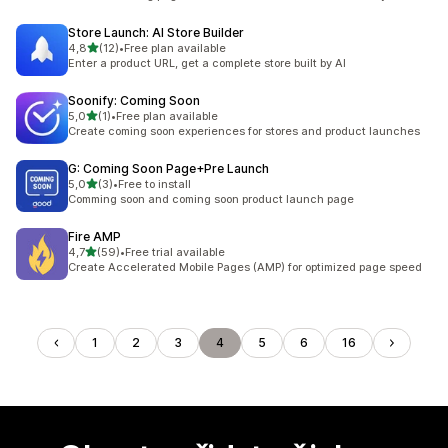
Store Launch: AI Store Builder
z 5 hvězd
4,8
(12)
•
Free plan available
Celkový počet recenzí: 12
Enter a product URL, get a complete store built by AI
Soonify: Coming Soon
z 5 hvězd
5,0
(1)
•
Free plan available
Celkový počet recenzí: 1
Create coming soon experiences for stores and product launches
G: Coming Soon Page+Pre Launch
z 5 hvězd
5,0
(3)
•
Free to install
Celkový počet recenzí: 3
Comming soon and coming soon product launch page
Fire AMP
z 5 hvězd
4,7
(59)
•
Free trial available
Celkový počet recenzí: 59
Create Accelerated Mobile Pages (AMP) for optimized page speed
1
2
3
4
5
6
16