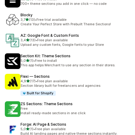
Celkový počet recenzí: 1
700+ theme sections you add in one click — no code
Blocky
z 5 hvězd
3,7
(13)
•
Free trial available
Celkový počet recenzí: 13
Create Your Perfect Store with Prebuilt Theme Sections!
AZ: Google Font & Custom Fonts
z 5 hvězd
3,4
(13)
•
Free plan available
Celkový počet recenzí: 13
Upload any custom fonts, Google fonts to your Store
Section Kit: Theme Sections
z 5 hvězd
5,0
(1)
•
Free to install
Celkový počet recenzí: 1
This app helps Merchant to use any section in their stores.
Flexi — Sections
z 5 hvězd
4,9
(17)
•
Free plan available
Celkový počet recenzí: 17
Section library built for freelancers and agencies
Built for Shopify
ZS Sections: Theme Sections
Free
Install ready-made sections in one click
Forge: AI Page & Sections
z 5 hvězd
5,0
(1)
•
Free plan available
Celkový počet recenzí: 1
Build AI landing pages and native theme sections instantly.