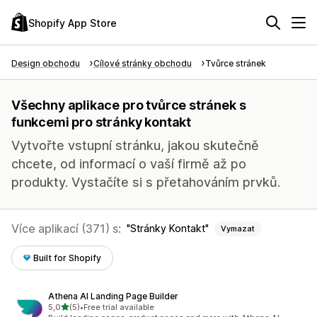
Shopify App Store
Design obchodu
Cílové stránky obchodu
Tvůrce stránek
Všechny aplikace pro tvůrce stránek s
funkcemi pro stránky kontakt
Vytvořte vstupní stránku, jakou skutečně
chcete, od informací o vaší firmě až po
produkty. Vystačíte si s přetahováním prvků.
Více aplikací (371) s:
Stránky Kontakt
Vymazat
Built for Shopify
Athena AI Landing Page Builder
z 5 hvězd
5,0
(5)
•
Free trial available
Celkový počet recenzí: 5