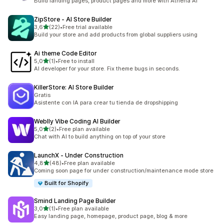
Build landing pages, product pages and more with Athena AI
ZipStore ‑ AI Store Builder
z 5 hvězd
3,6
(22)
•
Free trial available
Celkový počet recenzí: 22
Build your store and add products from global suppliers using
Ai theme Code Editor
z 5 hvězd
5,0
(1)
•
Free to install
Celkový počet recenzí: 1
AI developer for your store. Fix theme bugs in seconds.
KillerStore: AI Store Builder
Gratis
Asistente con IA para crear tu tienda de dropshipping
Weblly Vibe Coding AI Builder
z 5 hvězd
5,0
(2)
•
Free plan available
Celkový počet recenzí: 2
Chat with AI to build anything on top of your store
LaunchX ‑ Under Construction
z 5 hvězd
4,8
(48)
•
Free plan available
Celkový počet recenzí: 48
Coming soon page for under construction/maintenance mode store
Built for Shopify
Smind Landing Page Builder
z 5 hvězd
3,0
(1)
•
Free plan available
Celkový počet recenzí: 1
Easy landing page, homepage, product page, blog & more