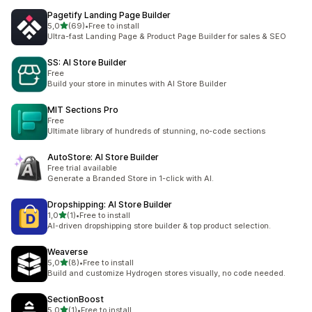
Pagetify Landing Page Builder
z 5 hvězd
5,0
(69)
•
Free to install
Celkový počet recenzí: 69
Ultra-fast Landing Page & Product Page Builder for sales & SEO
SS: AI Store Builder
Free
Build your store in minutes with AI Store Builder
MIT Sections Pro
Free
Ultimate library of hundreds of stunning, no-code sections
AutoStore: AI Store Builder
Free trial available
Generate a Branded Store in 1-click with AI.
Dropshipping: AI Store Builder
z 5 hvězd
1,0
(1)
•
Free to install
Celkový počet recenzí: 1
AI-driven dropshipping store builder & top product selection.
Weaverse
z 5 hvězd
5,0
(8)
•
Free to install
Celkový počet recenzí: 8
Build and customize Hydrogen stores visually, no code needed.
SectionBoost
z 5 hvězd
5,0
(1)
•
Free to install