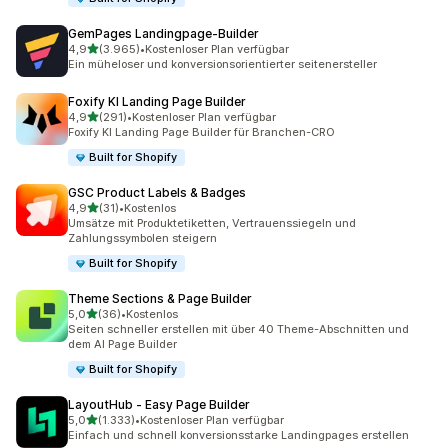
GemPages Landingpage‑Builder
von 5 Sternen
4,9
(3.965)
•
Kostenloser Plan verfügbar
3965 Rezensionen insgesamt
Ein müheloser und konversionsorientierter seitenersteller
Foxify KI Landing Page Builder
von 5 Sternen
4,9
(291)
•
Kostenloser Plan verfügbar
291 Rezensionen insgesamt
Foxify KI Landing Page Builder für Branchen-CRO
Built for Shopify
GSC Product Labels & Badges
von 5 Sternen
4,9
(31)
•
Kostenlos
31 Rezensionen insgesamt
Umsätze mit Produktetiketten, Vertrauenssiegeln und
Zahlungssymbolen steigern
Built for Shopify
Theme Sections & Page Builder
von 5 Sternen
5,0
(36)
•
Kostenlos
36 Rezensionen insgesamt
Seiten schneller erstellen mit über 40 Theme-Abschnitten und
dem AI Page Builder
Built for Shopify
LayoutHub ‑ Easy Page Builder
von 5 Sternen
5,0
(1.333)
•
Kostenloser Plan verfügbar
1333 Rezensionen insgesamt
Einfach und schnell konversionsstarke Landingpages erstellen