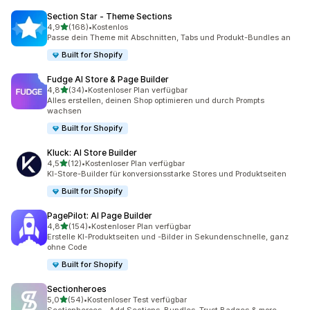
Section Star ‑ Theme Sections
von 5 Sternen
4,9
(168)
•
Kostenlos
168 Rezensionen insgesamt
Passe dein Theme mit Abschnitten, Tabs und Produkt-Bundles an
Built for Shopify
Fudge AI Store & Page Builder
von 5 Sternen
4,8
(34)
•
Kostenloser Plan verfügbar
34 Rezensionen insgesamt
Alles erstellen, deinen Shop optimieren und durch Prompts
wachsen
Built for Shopify
Kluck: AI Store Builder
von 5 Sternen
4,5
(12)
•
Kostenloser Plan verfügbar
12 Rezensionen insgesamt
KI-Store-Builder für konversionsstarke Stores und Produktseiten
Built for Shopify
PagePilot: AI Page Builder
von 5 Sternen
4,8
(154)
•
Kostenloser Plan verfügbar
154 Rezensionen insgesamt
Erstelle KI-Produktseiten und -Bilder in Sekundenschnelle, ganz
ohne Code
Built for Shopify
Sectionheroes
von 5 Sternen
5,0
(54)
•
Kostenloser Test verfügbar
54 Rezensionen insgesamt