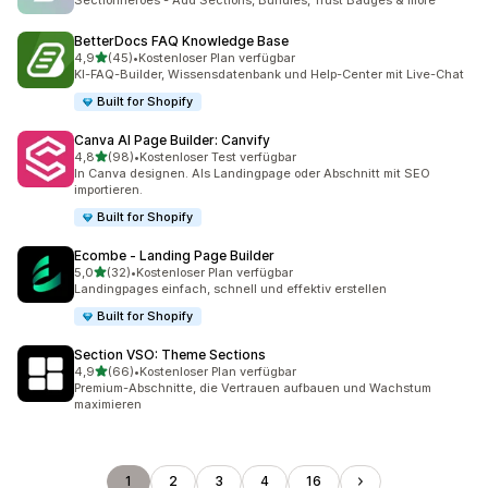
Sectionheroes - Add Sections, Bundles, Trust Badges & more
BetterDocs FAQ Knowledge Base
von 5 Sternen
4,9
(45)
•
Kostenloser Plan verfügbar
45 Rezensionen insgesamt
KI-FAQ-Builder, Wissensdatenbank und Help-Center mit Live-Chat
Built for Shopify
Canva AI Page Builder: Canvify
von 5 Sternen
4,8
(98)
•
Kostenloser Test verfügbar
98 Rezensionen insgesamt
In Canva designen. Als Landingpage oder Abschnitt mit SEO
importieren.
Built for Shopify
Ecombe ‑ Landing Page Builder
von 5 Sternen
5,0
(32)
•
Kostenloser Plan verfügbar
32 Rezensionen insgesamt
Landingpages einfach, schnell und effektiv erstellen
Built for Shopify
Section VSO: Theme Sections
von 5 Sternen
4,9
(66)
•
Kostenloser Plan verfügbar
66 Rezensionen insgesamt
Premium-Abschnitte, die Vertrauen aufbauen und Wachstum
maximieren
1
2
3
4
16