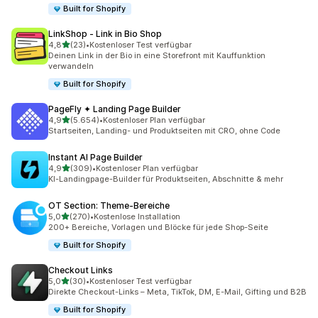
Built for Shopify
LinkShop ‑ Link in Bio Shop
von 5 Sternen
4,8
(23)
•
Kostenloser Test verfügbar
23 Rezensionen insgesamt
Deinen Link in der Bio in eine Storefront mit Kauffunktion
verwandeln
Built for Shopify
PageFly ✦ Landing Page Builder
von 5 Sternen
4,9
(5.654)
•
Kostenloser Plan verfügbar
5654 Rezensionen insgesamt
Startseiten, Landing- und Produktseiten mit CRO, ohne Code
Instant AI Page Builder
von 5 Sternen
4,9
(309)
•
Kostenloser Plan verfügbar
309 Rezensionen insgesamt
KI-Landingpage-Builder für Produktseiten, Abschnitte & mehr
OT Section: Theme‑Bereiche
von 5 Sternen
5,0
(270)
•
Kostenlose Installation
270 Rezensionen insgesamt
200+ Bereiche, Vorlagen und Blöcke für jede Shop-Seite
Built for Shopify
Checkout Links
von 5 Sternen
5,0
(30)
•
Kostenloser Test verfügbar
30 Rezensionen insgesamt
Direkte Checkout-Links – Meta, TikTok, DM, E-Mail, Gifting und B2B
Built for Shopify