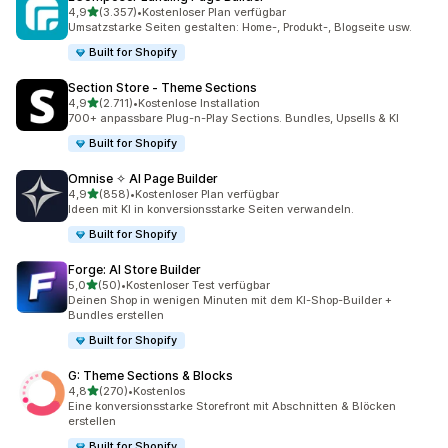
von 5 Sternen
4,9
(3.357)
•
Kostenloser Plan verfügbar
3357 Rezensionen insgesamt
Umsatzstarke Seiten gestalten: Home-, Produkt-, Blogseite usw.
Built for Shopify
Section Store ‑ Theme Sections
von 5 Sternen
4,9
(2.711)
•
Kostenlose Installation
2711 Rezensionen insgesamt
700+ anpassbare Plug-n-Play Sections. Bundles, Upsells & KI
Built for Shopify
Omnise ✧ AI Page Builder
von 5 Sternen
4,9
(858)
•
Kostenloser Plan verfügbar
858 Rezensionen insgesamt
Ideen mit KI in konversionsstarke Seiten verwandeln.
Built for Shopify
Forge: AI Store Builder
von 5 Sternen
5,0
(50)
•
Kostenloser Test verfügbar
50 Rezensionen insgesamt
Deinen Shop in wenigen Minuten mit dem KI-Shop-Builder +
Bundles erstellen
Built for Shopify
G: Theme Sections & Blocks
von 5 Sternen
4,8
(270)
•
Kostenlos
270 Rezensionen insgesamt
Eine konversionsstarke Storefront mit Abschnitten & Blöcken
erstellen
Built for Shopify