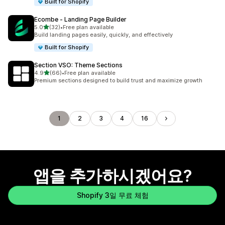
Built for Shopify
Ecombe ‑ Landing Page Builder
별 5개 중
5.0
(32)
•
Free plan available
총 리뷰 32개
Build landing pages easily, quickly, and effectively
Built for Shopify
Section VSO: Theme Sections
별 5개 중
4.9
(66)
•
Free plan available
총 리뷰 66개
Premium sections designed to build trust and maximize growth
1
2
3
4
16
앱을 추가하시겠어요?
Shopify 3일 무료 체험