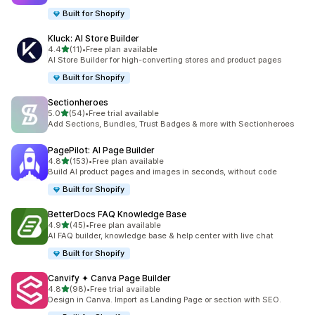
Built for Shopify
Kluck: AI Store Builder
별 5개 중
4.4
(11)
•
Free plan available
총 리뷰 11개
AI Store Builder for high-converting stores and product pages
Built for Shopify
Sectionheroes
별 5개 중
5.0
(54)
•
Free trial available
총 리뷰 54개
Add Sections, Bundles, Trust Badges & more with Sectionheroes
PagePilot: AI Page Builder
별 5개 중
4.8
(153)
•
Free plan available
총 리뷰 153개
Build AI product pages and images in seconds, without code
Built for Shopify
BetterDocs FAQ Knowledge Base
별 5개 중
4.9
(45)
•
Free plan available
총 리뷰 45개
AI FAQ builder, knowledge base & help center with live chat
Built for Shopify
Canvify ✦ Canva Page Builder
별 5개 중
4.8
(98)
•
Free trial available
총 리뷰 98개
Design in Canva. Import as Landing Page or section with SEO.