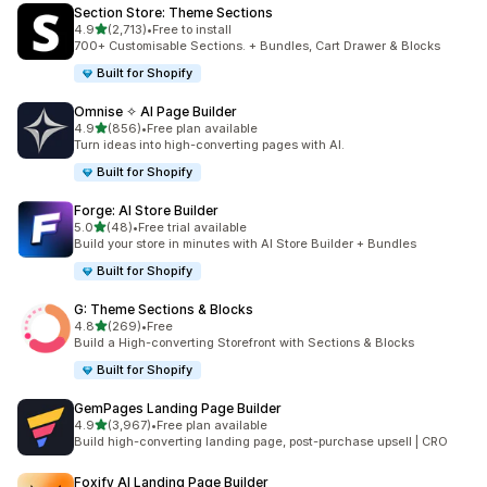
Section Store: Theme Sections
별 5개 중
4.9
(2,713)
•
Free to install
총 리뷰 2713개
700+ Customisable Sections. + Bundles, Cart Drawer & Blocks
Built for Shopify
Omnise ✧ AI Page Builder
별 5개 중
4.9
(856)
•
Free plan available
총 리뷰 856개
Turn ideas into high-converting pages with AI.
Built for Shopify
Forge: AI Store Builder
별 5개 중
5.0
(48)
•
Free trial available
총 리뷰 48개
Build your store in minutes with AI Store Builder + Bundles
Built for Shopify
G: Theme Sections & Blocks
별 5개 중
4.8
(269)
•
Free
총 리뷰 269개
Build a High-converting Storefront with Sections & Blocks
Built for Shopify
GemPages Landing Page Builder
별 5개 중
4.9
(3,967)
•
Free plan available
총 리뷰 3967개
Build high-converting landing page, post-purchase upsell | CRO
Foxify AI Landing Page Builder