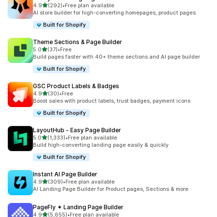
별 5개 중
4.9
(292)
•
Free plan available
총 리뷰 292개
AI store builder for high-converting homepages, product pages
Built for Shopify
Theme Sections & Page Builder
별 5개 중
5.0
(37)
•
Free
총 리뷰 37개
Build pages faster with 40+ theme sections and AI page builder
Built for Shopify
GSC Product Labels & Badges
별 5개 중
4.9
(30)
•
Free
총 리뷰 30개
Boost sales with product labels, trust badges, payment icons
Built for Shopify
LayoutHub ‑ Easy Page Builder
별 5개 중
5.0
(1,333)
•
Free plan available
총 리뷰 1333개
Build high-converting landing page easily & quickly
Built for Shopify
Instant AI Page Builder
별 5개 중
4.9
(309)
•
Free plan available
총 리뷰 309개
AI Landing Page Builder for Product pages, Sections & more
PageFly ✦ Landing Page Builder
별 5개 중
4.9
(5,655)
•
Free plan available