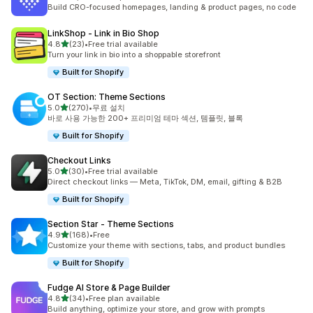
총 리뷰 5655개
Build CRO-focused homepages, landing & product pages, no code
LinkShop ‑ Link in Bio Shop
별 5개 중
4.8
(23)
•
Free trial available
총 리뷰 23개
Turn your link in bio into a shoppable storefront
Built for Shopify
OT Section: Theme Sections
별 5개 중
5.0
(270)
•
무료 설치
총 리뷰 270개
바로 사용 가능한 200+ 프리미엄 테마 섹션, 템플릿, 블록
Built for Shopify
Checkout Links
별 5개 중
5.0
(30)
•
Free trial available
총 리뷰 30개
Direct checkout links — Meta, TikTok, DM, email, gifting & B2B
Built for Shopify
Section Star ‑ Theme Sections
별 5개 중
4.9
(168)
•
Free
총 리뷰 168개
Customize your theme with sections, tabs, and product bundles
Built for Shopify
Fudge AI Store & Page Builder
별 5개 중
4.8
(34)
•
Free plan available
총 리뷰 34개
Build anything, optimize your store, and grow with prompts