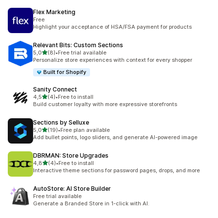
Flex Marketing
Free
Highlight your acceptance of HSA/FSA payment for products
Relevant Bits: Custom Sections
av 5 stjerner
5,0
(8)
•
Free trial available
Totalt 8 omtaler
Personalize store experiences with context for every shopper
Built for Shopify
Sanity Connect
av 5 stjerner
4,5
(4)
•
Free to install
Totalt 4 omtaler
Build customer loyalty with more expressive storefronts
Sections by Selluxe
av 5 stjerner
5,0
(19)
•
Free plan available
Totalt 19 omtaler
Add bullet points, logo sliders, and generate AI-powered image
DBRMAN: Store Upgrades
av 5 stjerner
4,8
(4)
•
Free to install
Totalt 4 omtaler
Interactive theme sections for password pages, drops, and more
AutoStore: AI Store Builder
Free trial available
Generate a Branded Store in 1-click with AI.