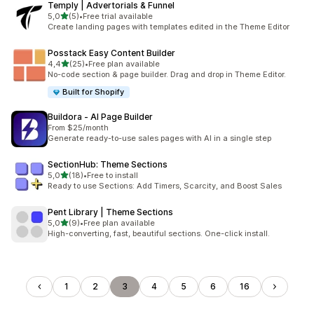
Temply | Advertorials & Funnel
av 5 stjerner
5,0
(5)
•
Free trial available
Totalt 5 omtaler
Create landing pages with templates edited in the Theme Editor
Posstack Easy Content Builder
av 5 stjerner
4,4
(25)
•
Free plan available
Totalt 25 omtaler
No-code section & page builder. Drag and drop in Theme Editor.
Built for Shopify
Buildora ‑ AI Page Builder
From $25/month
Generate ready-to-use sales pages with AI in a single step
SectionHub: Theme Sections
av 5 stjerner
5,0
(18)
•
Free to install
Totalt 18 omtaler
Ready to use Sections: Add Timers, Scarcity, and Boost Sales
Pent Library | Theme Sections
av 5 stjerner
5,0
(9)
•
Free plan available
Totalt 9 omtaler
High-converting, fast, beautiful sections. One-click install.
1
2
3
4
5
6
16