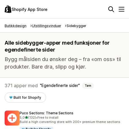
Shopify App Store
Butikkdesign
Utstillingsvinduer
Sidebygger
Alle sidebygger-apper med funksjoner for
egendefinerte sider
Bygg målsiden du ønsker deg – fra «om oss» til
produkter. Bare dra, slipp og kjør.
371 apper med
Egendefinerte sider
Tøm
Built for Shopify
Puco Sections: Theme Sections
av 5 stjerner
5,0
(132)
•
Free to install
Totalt 132 omtaler
Build a high converting store with 200+ premium theme sections