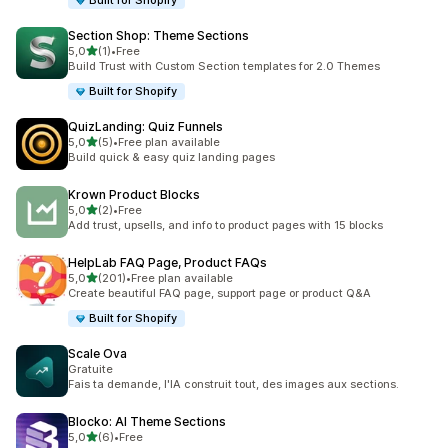
Built for Shopify
Section Shop: Theme Sections
av 5 stjerner
5,0
(1)
•
Free
Totalt 1 omtaler
Build Trust with Custom Section templates for 2.0 Themes
Built for Shopify
QuizLanding: Quiz Funnels
av 5 stjerner
5,0
(5)
•
Free plan available
Totalt 5 omtaler
Build quick & easy quiz landing pages
Krown Product Blocks
av 5 stjerner
5,0
(2)
•
Free
Totalt 2 omtaler
Add trust, upsells, and info to product pages with 15 blocks
HelpLab FAQ Page, Product FAQs
av 5 stjerner
5,0
(201)
•
Free plan available
Totalt 201 omtaler
Create beautiful FAQ page, support page or product Q&A
Built for Shopify
Scale Ova
Gratuite
Fais ta demande, l'IA construit tout, des images aux sections.
Blocko: AI Theme Sections
av 5 stjerner
5,0
(6)
•
Free
Totalt 6 omtaler