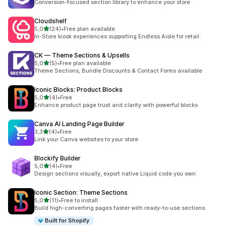
Conversion-focused section library to enhance your store
Cloudshelf
av 5 stjerner
5,0
(24)
•
Free plan available
Totalt 24 omtaler
In-Store kiosk experiences supporting Endless Aisle for retail
CK — Theme Sections & Upsells
av 5 stjerner
5,0
(5)
•
Free plan available
Totalt 5 omtaler
Theme Sections, Bundle Discounts & Contact Forms available
Iconic Blocks: Product Blocks
av 5 stjerner
5,0
(4)
•
Free
Totalt 4 omtaler
Enhance product page trust and clarity with powerful blocks
Canva AI Landing Page Builder
av 5 stjerner
3,3
(4)
•
Free
Totalt 4 omtaler
Link your Canva websites to your store
Blockify Builder
av 5 stjerner
5,0
(4)
•
Free
Totalt 4 omtaler
Design sections visually, export native Liquid code you own
Iconic Section: Theme Sections
av 5 stjerner
5,0
(11)
•
Free to install
Totalt 11 omtaler
Build high-converting pages faster with ready-to-use sections.
Built for Shopify