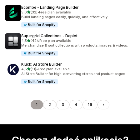
Ecombe ‑ Landing Page Builder
na 5 gwiazdek
5,0
(32)
•
Free plan available
Łączna liczba recenzji: 32
Build landing pages easily, quickly, and effectively
Built for Shopify
Supergrid Collections ‑ Depict
na 5 gwiazdek
4,5
(42)
•
Free plan available
Łączna liczba recenzji: 42
Merchandise & sort collections with products, images & videos.
Built for Shopify
Kluck: AI Store Builder
na 5 gwiazdek
4,5
(11)
•
Free plan available
Łączna liczba recenzji: 11
AI Store Builder for high-converting stores and product pages
Built for Shopify
1
2
3
4
16