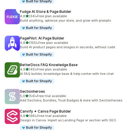
Built for Shopify
Fudge AI Store & Page Builder
na 5 gwiazdek
4,8
(34)
•
Free plan available
Łączna liczba recenzji: 34
Build anything, optimize your store, and grow with prompts
Built for Shopify
PagePilot: AI Page Builder
na 5 gwiazdek
4,8
(155)
•
Free plan available
Łączna liczba recenzji: 155
Build AI product pages and images in seconds, without code
Built for Shopify
BetterDocs FAQ Knowledge Base
na 5 gwiazdek
4,9
(45)
•
Free plan available
Łączna liczba recenzji: 45
AI FAQ builder, knowledge base & help center with live chat
Built for Shopify
Sectionheroes
na 5 gwiazdek
5,0
(54)
•
Free trial available
Łączna liczba recenzji: 54
Add Sections, Bundles, Trust Badges & more with Sectionheroes
Canvify ✦ Canva Page Builder
na 5 gwiazdek
4,8
(98)
•
Free trial available
Łączna liczba recenzji: 98
Design in Canva. Import as Landing Page or section with SEO.
Built for Shopify