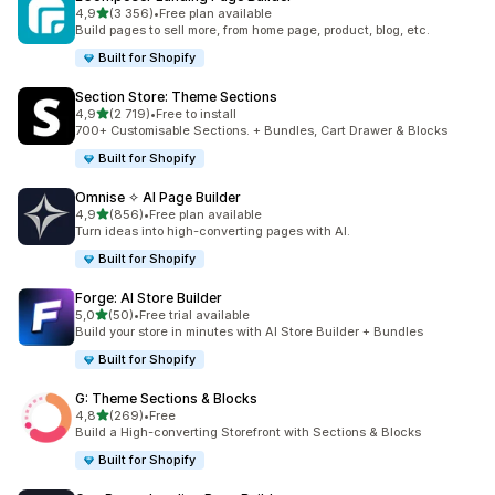
na 5 gwiazdek
4,9
(3 356)
•
Free plan available
Łączna liczba recenzji: 3356
Build pages to sell more, from home page, product, blog, etc.
Built for Shopify
Section Store: Theme Sections
na 5 gwiazdek
4,9
(2 719)
•
Free to install
Łączna liczba recenzji: 2719
700+ Customisable Sections. + Bundles, Cart Drawer & Blocks
Built for Shopify
Omnise ✧ AI Page Builder
na 5 gwiazdek
4,9
(856)
•
Free plan available
Łączna liczba recenzji: 856
Turn ideas into high-converting pages with AI.
Built for Shopify
Forge: AI Store Builder
na 5 gwiazdek
5,0
(50)
•
Free trial available
Łączna liczba recenzji: 50
Build your store in minutes with AI Store Builder + Bundles
Built for Shopify
G: Theme Sections & Blocks
na 5 gwiazdek
4,8
(269)
•
Free
Łączna liczba recenzji: 269
Build a High-converting Storefront with Sections & Blocks
Built for Shopify