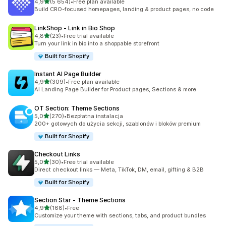
na 5 gwiazdek
4,9
(5 654)
•
Free plan available
Łączna liczba recenzji: 5654
Build CRO-focused homepages, landing & product pages, no code
LinkShop ‑ Link in Bio Shop
na 5 gwiazdek
4,8
(23)
•
Free trial available
Łączna liczba recenzji: 23
Turn your link in bio into a shoppable storefront
Built for Shopify
Instant AI Page Builder
na 5 gwiazdek
4,9
(309)
•
Free plan available
Łączna liczba recenzji: 309
AI Landing Page Builder for Product pages, Sections & more
OT Section: Theme Sections
na 5 gwiazdek
5,0
(270)
•
Bezpłatna instalacja
Łączna liczba recenzji: 270
200+ gotowych do użycia sekcji, szablonów i bloków premium
Built for Shopify
Checkout Links
na 5 gwiazdek
5,0
(30)
•
Free trial available
Łączna liczba recenzji: 30
Direct checkout links — Meta, TikTok, DM, email, gifting & B2B
Built for Shopify
Section Star ‑ Theme Sections
na 5 gwiazdek
4,9
(168)
•
Free
Łączna liczba recenzji: 168
Customize your theme with sections, tabs, and product bundles