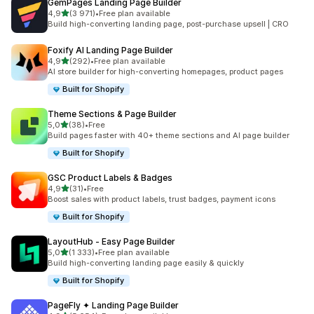
GemPages Landing Page Builder
na 5 gwiazdek
4,9
(3 971)
•
Free plan available
Łączna liczba recenzji: 3971
Build high-converting landing page, post-purchase upsell | CRO
Foxify AI Landing Page Builder
na 5 gwiazdek
4,9
(292)
•
Free plan available
Łączna liczba recenzji: 292
AI store builder for high-converting homepages, product pages
Built for Shopify
Theme Sections & Page Builder
na 5 gwiazdek
5,0
(38)
•
Free
Łączna liczba recenzji: 38
Build pages faster with 40+ theme sections and AI page builder
Built for Shopify
GSC Product Labels & Badges
na 5 gwiazdek
4,9
(31)
•
Free
Łączna liczba recenzji: 31
Boost sales with product labels, trust badges, payment icons
Built for Shopify
LayoutHub ‑ Easy Page Builder
na 5 gwiazdek
5,0
(1 333)
•
Free plan available
Łączna liczba recenzji: 1333
Build high-converting landing page easily & quickly
Built for Shopify
PageFly ✦ Landing Page Builder