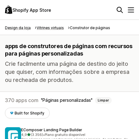
Shopify App Store
Design da loja
Vitrines virtuais
Construtor de páginas
apps de construtores de páginas com recursos
para páginas personalizadas
Crie facilmente uma página de destino do jeito
que quiser, com informações sobre a empresa
ou recheada de produtos.
370 apps com
Páginas personalizadas
Limpar
Built for Shopify
EComposer Landing Page Builder
de 5 estrelas
4,9
(3.356)
•
Plano gratuito disponível
3356 avaliações ao todo