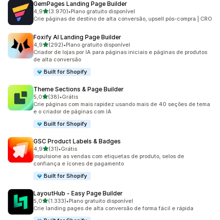
GemPages Landing Page Builder
de 5 estrelas
4,9
(3.970)
•
Plano gratuito disponível
3970 avaliações ao todo
Crie páginas de destino de alta conversão, upsell pós-compra | CRO
Foxify AI Landing Page Builder
de 5 estrelas
4,9
(292)
•
Plano gratuito disponível
292 avaliações ao todo
Criador de lojas por IA para páginas iniciais e páginas de produtos
de alta conversão
Built for Shopify
Theme Sections & Page Builder
de 5 estrelas
5,0
(38)
•
Grátis
38 avaliações ao todo
Crie páginas com mais rapidez usando mais de 40 seções de tema
e o criador de páginas com IA
Built for Shopify
GSC Product Labels & Badges
de 5 estrelas
4,9
(31)
•
Grátis
31 avaliações ao todo
Impulsione as vendas com etiquetas de produto, selos de
confiança e ícones de pagamento
Built for Shopify
LayoutHub ‑ Easy Page Builder
de 5 estrelas
5,0
(1.333)
•
Plano gratuito disponível
1333 avaliações ao todo
Crie landing pages de alta conversão de forma fácil e rápida