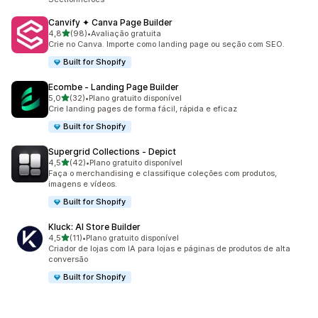
Canvify ✦ Canva Page Builder
de 5 estrelas
4,8
(98)
•
Avaliação gratuita
98 avaliações ao todo
Crie no Canva. Importe como landing page ou seção com SEO.
Built for Shopify
Ecombe ‑ Landing Page Builder
de 5 estrelas
5,0
(32)
•
Plano gratuito disponível
32 avaliações ao todo
Crie landing pages de forma fácil, rápida e eficaz
Built for Shopify
Supergrid Collections ‑ Depict
de 5 estrelas
4,5
(42)
•
Plano gratuito disponível
42 avaliações ao todo
Faça o merchandising e classifique coleções com produtos,
imagens e vídeos.
Built for Shopify
Kluck: AI Store Builder
de 5 estrelas
4,5
(11)
•
Plano gratuito disponível
11 avaliações ao todo
Criador de lojas com IA para lojas e páginas de produtos de alta
conversão
Built for Shopify