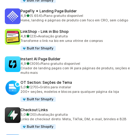
Built for Shopify
PageFly ✦ Landing Page Builder
de 5 estrelas
4,9
(5.654)
•
Plano gratuito disponível
5654 avaliações ao todo
Home, landing e páginas de produto com foco em CRO, sem código
LinkShop ‑ Link in Bio Shop
de 5 estrelas
4,8
(23)
•
Avaliação gratuita
23 avaliações ao todo
Transforme o link na bio em uma vitrine de compras
Built for Shopify
Instant AI Page Builder
de 5 estrelas
4,9
(309)
•
Plano gratuito disponível
309 avaliações ao todo
Criador de landing pages com IA para páginas de produto, seções e
muito mais
OT Section: Seções de Tema
de 5 estrelas
5,0
(270)
•
Grátis para instalar
270 avaliações ao todo
200+ seções, modelos e blocos para qualquer página da loja
Built for Shopify
Checkout Links
de 5 estrelas
5,0
(30)
•
Avaliação gratuita
30 avaliações ao todo
Links de checkout direto: Meta, TikTok, DM, e-mail, brindes e B2B
Built for Shopify