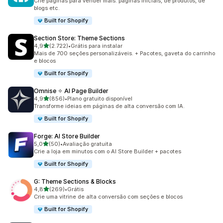
Crie páginas para vender mais: páginas iniciais, de produtos, de
blogs etc.
Built for Shopify
Section Store: Theme Sections
de 5 estrelas
4,9
(2.722)
•
Grátis para instalar
2722 avaliações ao todo
Mais de 700 seções personalizáveis. + Pacotes, gaveta do carrinho
e blocos
Built for Shopify
Omnise ✧ AI Page Builder
de 5 estrelas
4,9
(856)
•
Plano gratuito disponível
856 avaliações ao todo
Transforme ideias em páginas de alta conversão com IA.
Built for Shopify
Forge: AI Store Builder
de 5 estrelas
5,0
(50)
•
Avaliação gratuita
50 avaliações ao todo
Crie a loja em minutos com o AI Store Builder + pacotes
Built for Shopify
G: Theme Sections & Blocks
de 5 estrelas
4,8
(269)
•
Grátis
269 avaliações ao todo
Crie uma vitrine de alta conversão com seções e blocos
Built for Shopify