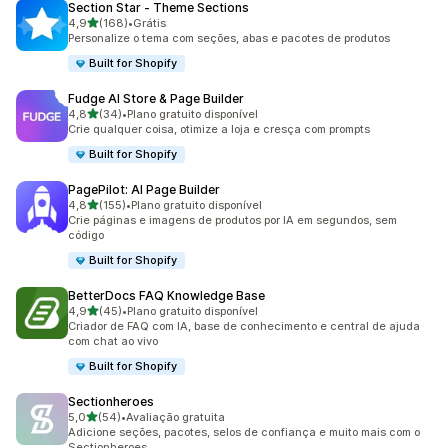
Section Star ‑ Theme Sections
de 5 estrelas
4,9
(168)
•
Grátis
168 avaliações ao todo
Personalize o tema com seções, abas e pacotes de produtos
Built for Shopify
Fudge AI Store & Page Builder
de 5 estrelas
4,8
(34)
•
Plano gratuito disponível
34 avaliações ao todo
Crie qualquer coisa, otimize a loja e cresça com prompts
Built for Shopify
PagePilot: AI Page Builder
de 5 estrelas
4,8
(155)
•
Plano gratuito disponível
155 avaliações ao todo
Crie páginas e imagens de produtos por IA em segundos, sem
código
Built for Shopify
BetterDocs FAQ Knowledge Base
de 5 estrelas
4,9
(45)
•
Plano gratuito disponível
45 avaliações ao todo
Criador de FAQ com IA, base de conhecimento e central de ajuda
com chat ao vivo
Built for Shopify
Sectionheroes
de 5 estrelas
5,0
(54)
•
Avaliação gratuita
54 avaliações ao todo
Adicione seções, pacotes, selos de confiança e muito mais com o
Sectionheroes