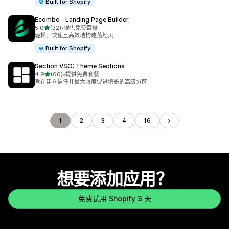
Built for Shopify
Ecombe ‑ Landing Page Builder
星（满分 5 星）
5.0
(32)
•
提供免费套餐
总共 32 条评论
轻松、快速且高效地构建落地页
Built for Shopify
Section VSO: Theme Sections
星（满分 5 星）
4.9
(66)
•
提供免费套餐
总共 66 条评论
旨在建立信任并最大限度促进增长的高级分区
1
2
3
4
16
想要添加应用？
免费试用 Shopify 3 天