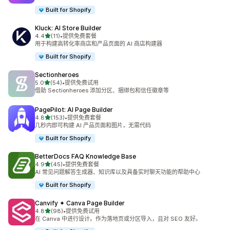
Built for Shopify
Kluck: AI Store Builder
星（满分 5 星）
4.4
(11)
•
提供免费套餐
总共 11 条评论
用于构建高转化率商店和产品页面的 AI 商店构建器
Built for Shopify
Sectionheroes
星（满分 5 星）
5.0
(54)
•
提供免费试用
总共 54 条评论
借助 Sectionheroes 添加分区、捆绑包和信任徽章等
PagePilot: AI Page Builder
星（满分 5 星）
4.8
(153)
•
提供免费套餐
总共 153 条评论
几秒内即可构建 AI 产品页面和图片，无需代码
Built for Shopify
BetterDocs FAQ Knowledge Base
星（满分 5 星）
4.9
(45)
•
提供免费套餐
总共 45 条评论
AI 常见问题解答生成器、知识库以及具备实时聊天功能的帮助中心
Built for Shopify
Canvify ✦ Canva Page Builder
星（满分 5 星）
4.8
(98)
•
提供免费试用
总共 98 条评论
在 Canva 中进行设计。作为落地页或分区导入，且对 SEO 友好。