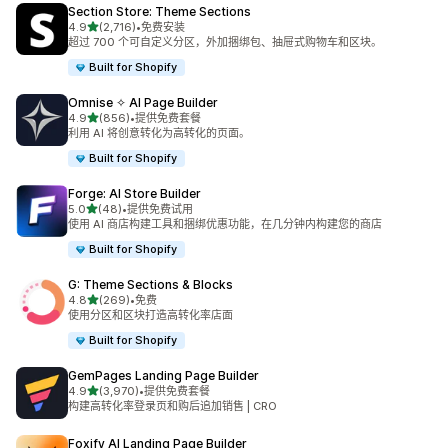
Section Store: Theme Sections
星（满分 5 星）
4.9
(2,716)
•
免费安装
总共 2716 条评论
超过 700 个可自定义分区，外加捆绑包、抽屉式购物车和区块。
Built for Shopify
Omnise ✧ AI Page Builder
星（满分 5 星）
4.9
(856)
•
提供免费套餐
总共 856 条评论
利用 AI 将创意转化为高转化的页面。
Built for Shopify
Forge: AI Store Builder
星（满分 5 星）
5.0
(48)
•
提供免费试用
总共 48 条评论
使用 AI 商店构建工具和捆绑优惠功能，在几分钟内构建您的商店
Built for Shopify
G: Theme Sections & Blocks
星（满分 5 星）
4.8
(269)
•
免费
总共 269 条评论
使用分区和区块打造高转化率店面
Built for Shopify
GemPages Landing Page Builder
星（满分 5 星）
4.9
(3,970)
•
提供免费套餐
总共 3970 条评论
构建高转化率登录页和购后追加销售 | CRO
Foxify AI Landing Page Builder