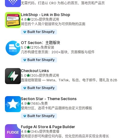
总共 5654 条评论
无需代码，打造以 CRO 为核心的首页、落地页和产品页
LinkShop ‑ Link in Bio Shop
星（满分 5 星）
4.8
(23)
•
提供免费试用
总共 23 条评论
将您的个人简介链接转化为可供购物的店面
Built for Shopify
OT Section：主题版块
星（满分 5 星）
5.0
(270)
•
免费安装
总共 270 条评论
几秒构建任意页面：200+版块、页面模板与组件
Built for Shopify
Checkout Links
星（满分 5 星）
5.0
(30)
•
提供免费试用
总共 30 条评论
直接结账链接 — Meta、TikTok、私信、电子邮件、赠礼及 B2B
Built for Shopify
Section Star ‑ Theme Sections
星（满分 5 星）
4.9
(168)
•
免费
总共 168 条评论
使用分区、选项卡和产品捆绑包自定义您的模板
Built for Shopify
Fudge AI Store & Page Builder
星（满分 5 星）
4.8
(34)
•
提供免费套餐
总共 34 条评论
使用提示即可构建任何内容、优化您的商店并实现业务增长