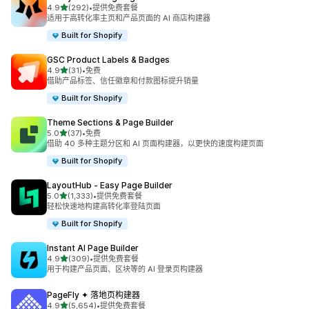
星（满分 5 星）
4.9
(292)
•
提供免费套餐
总共 292 条评论
适用于高转化率主页和产品页面的 AI 商店构建器
Built for Shopify
GSC Product Labels & Badges
星（满分 5 星）
4.9
(31)
•
免费
总共 31 条评论
借助产品标签、信任徽章和付款图标提升销量
Built for Shopify
Theme Sections & Page Builder
星（满分 5 星）
5.0
(37)
•
免费
总共 37 条评论
借助 40 多种主题分区和 AI 页面构建器，以更快的速度构建页面
Built for Shopify
LayoutHub ‑ Easy Page Builder
星（满分 5 星）
5.0
(1,333)
•
提供免费套餐
总共 1333 条评论
轻松快速地构建高转化率登陆页面
Built for Shopify
Instant AI Page Builder
星（满分 5 星）
4.9
(309)
•
提供免费套餐
总共 309 条评论
用于构建产品页面、区块等的 AI 登录页构建器
PageFly ✦ 落地页构建器
星（满分 5 星）
4.9
(5,654)
•
提供免费套餐