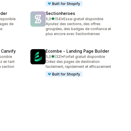
Built for Shopify
lder
Sectionheroes
étoile(s) sur 5
disponible
5,0
(54)
•
Essai gratuit disponible
54 avis au total
mages de
Ajoutez des sections, des offres
es
groupées, des badges de confiance et
plus encore avec Sectionheroes
 Canvify
Ecombe ‑ Landing Page Builder
étoile(s) sur 5
sponible
5,0
(32)
•
Forfait gratuit disponible
32 avis au total
z en tant
Créez des pages de destination
u section
facilement, rapidement et efficacement
Built for Shopify