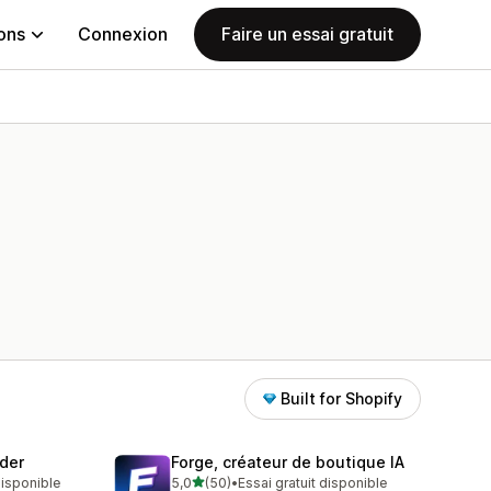
ions
Connexion
Faire un essai gratuit
Built for Shopify
der
Forge, créateur de boutique IA
étoile(s) sur 5
 disponible
5,0
(50)
•
Essai gratuit disponible
50 avis au total