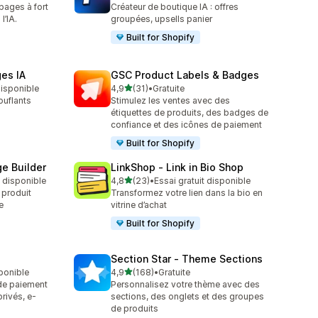
pages à fort
Créateur de boutique IA : offres
l’IA.
groupées, upsells panier
Built for Shopify
ges IA
GSC Product Labels & Badges
étoile(s) sur 5
 disponible
4,9
(31)
•
Gratuite
31 avis au total
ouflants
Stimulez les ventes avec des
étiquettes de produits, des badges de
confiance et des icônes de paiement
Built for Shopify
e Builder
LinkShop ‑ Link in Bio Shop
étoile(s) sur 5
t disponible
4,8
(23)
•
Essai gratuit disponible
23 avis au total
 produit
Transformez votre lien dans la bio en
e
vitrine d’achat
Built for Shopify
Section Star ‑ Theme Sections
étoile(s) sur 5
sponible
4,9
(168)
•
Gratuite
168 avis au total
 de paiement
Personnalisez votre thème avec des
rivés, e-
sections, des onglets et des groupes
de produits