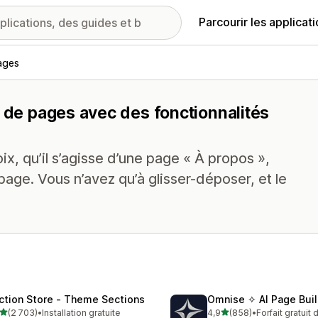
Parcourir les applicat
ages
r de pages avec des fonctionnalités
x, qu’il s’agisse d’une page « À propos »,
page. Vous n’avez qu’à glisser-déposer, et le
ction Store ‑ Theme Sections
Omnise ✧ AI Page Buil
étoile(s) sur 5
étoile(s) sur 5
(2 703)
•
Installation gratuite
4,9
(858)
•
Forfait gratuit
3 avis au total
858 avis au total