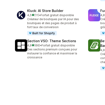
Kluck: AI Store Builder
Fu
étoile(s) sur 5
4,5
(11)
•
Forfait gratuit disponible
4,8
11 avis au total
33 
Créateur de boutiques par IA pour des
Cré
boutiques et des pages de produit à
bou
fort taux de conversion
grâ
Built for Shopify
Section VSO: Theme Sections
Be
étoile(s) sur 5
4,9
(66)
•
Forfait gratuit disponible
Ba
66 avis au total
Des sections premium conçues pour
4,9
45 
instaurer la confiance et maximiser la
Cré
croissance
con
cha