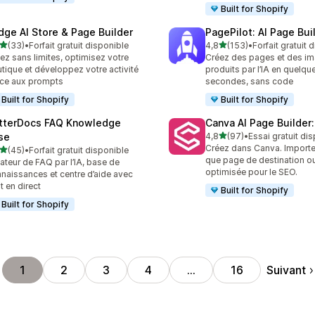
Built for Shopify
dge AI Store & Page Builder
PagePilot: AI Page Bui
étoile(s) sur 5
étoile(s) sur 5
(33)
•
Forfait gratuit disponible
4,8
(153)
•
Forfait gratuit 
avis au total
153 avis au total
ez sans limites, optimisez votre
Créez des pages et des i
tique et développez votre activité
produits par l’IA en quelqu
ce aux prompts
secondes, sans code
Built for Shopify
Built for Shopify
tterDocs FAQ Knowledge
Canva AI Page Builder:
étoile(s) sur 5
se
4,8
(97)
•
Essai gratuit di
97 avis au total
Créez dans Canva. Importe
étoile(s) sur 5
(45)
•
Forfait gratuit disponible
avis au total
que page de destination o
ateur de FAQ par l’IA, base de
optimisée pour le SEO.
naissances et centre d’aide avec
t en direct
Built for Shopify
Built for Shopify
Suivant
1
2
3
4
…
16