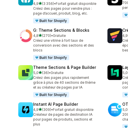
700
étoile(s) sur 5
4,9
(3 356)
•
Forfait gratuit disponible
3356 avis au total
per
Créez des pages pour vendre plus :
page d’accueil, produit, blog, etc.
Built for Shopify
G: Theme Sections & Blocks
Cr
étoile(s) sur 5
4,8
(270)
•
Gratuite
4,9
270 avis au total
396
Créez une vitrine à fort taux de
Cré
conversion avec des sections et des
épo
blocs
be
Built for Shopify
Theme Sections & Page Builder
La
étoile(s) sur 5
5,0
(36)
•
Gratuite
5,0
36 avis au total
133
Créez des pages plus rapidement
Cré
grâce à plus de 40 sections de thème
pag
et au créateur de pages par IA
con
Built for Shopify
Instant AI Page Builder
OT
étoile(s) sur 5
4,9
(309)
•
Forfait gratuit disponible
5,0
309 avis au total
270
Créateur de pages de destination IA
200
pour pages de produits, sections et
cha
plus