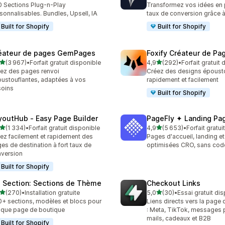
 Sections Plug-n-Play
Transformez vos idées en 
sonnalisables. Bundles, Upsell, IA
taux de conversion grâce à 
Built for Shopify
Built for Shopify
éateur de pages GemPages
Foxify Créateur de Pa
étoile(s) sur 5
étoile(s) sur 5
(3 967)
•
Forfait gratuit disponible
4,9
(292)
•
Forfait gratuit
7 avis au total
292 avis au total
ez des pages renvoi
Créez des designs époust
ustouflantes, adaptées à vos
rapidement et facilement
soins
Built for Shopify
youtHub ‑ Easy Page Builder
PageFly ✦ Landing Pag
étoile(s) sur 5
étoile(s) sur 5
(1 334)
•
Forfait gratuit disponible
4,9
(5 653)
•
Forfait gratui
4 avis au total
5653 avis au total
ez facilement et rapidement des
Pages d'accueil, landing et
es de destination à fort taux de
optimisées CRO, sans cod
version
Built for Shopify
 Section: Sections de Thème
Checkout Links
étoile(s) sur 5
étoile(s) sur 5
(270)
•
Installation gratuite
5,0
(30)
•
Essai gratuit di
 avis au total
30 avis au total
+ sections, modèles et blocs pour
Liens directs vers la page
que page de boutique
: Meta, TikTok, messages p
mails, cadeaux et B2B
Built for Shopify