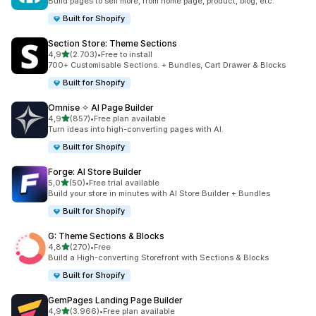
Build pages to sell more, from home page, product, blog, etc.
Built for Shopify
Section Store: Theme Sections
stelle su 5
4,9
(2.703)
•
Free to install
2703 recensioni totali
700+ Customisable Sections. + Bundles, Cart Drawer & Blocks
Built for Shopify
Omnise ✧ AI Page Builder
stelle su 5
4,9
(857)
•
Free plan available
857 recensioni totali
Turn ideas into high-converting pages with AI.
Built for Shopify
Forge: AI Store Builder
stelle su 5
5,0
(50)
•
Free trial available
50 recensioni totali
Build your store in minutes with AI Store Builder + Bundles
Built for Shopify
G: Theme Sections & Blocks
stelle su 5
4,8
(270)
•
Free
270 recensioni totali
Build a High-converting Storefront with Sections & Blocks
Built for Shopify
GemPages Landing Page Builder
stelle su 5
4,9
(3.966)
•
Free plan available
3966 recensioni totali