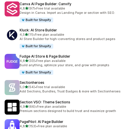
Canva AI Page Builder: Canvify
stelle su 5
4,8
(97)
•
Free trial available
97 recensioni totali
Design in Canva. Import as Landing Page or section with SEO.
Built for Shopify
Kluck: AI Store Builder
stelle su 5
4,5
(11)
•
Free plan available
11 recensioni totali
AI Store Builder for high-converting stores and product pages
Built for Shopify
Fudge AI Store & Page Builder
stelle su 5
4,8
(33)
•
Free plan available
33 recensioni totali
Build anything, optimize your store, and grow with prompts
Built for Shopify
Sectionheroes
stelle su 5
5,0
(54)
•
Free trial available
54 recensioni totali
Add Sections, Bundles, Trust Badges & more with Sectionheroes
Section VSO: Theme Sections
stelle su 5
4,9
(66)
•
Free plan available
66 recensioni totali
Premium sections designed to build trust and maximize growth
PagePilot: AI Page Builder
stelle su 5
4,8
(153)
•
Free plan available
153 recensioni totali