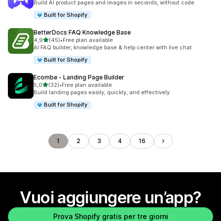
Build AI product pages and images in seconds, without code
Built for Shopify
BetterDocs FAQ Knowledge Base
stelle su 5
4,9
(45)
•
Free plan available
45 recensioni totali
AI FAQ builder, knowledge base & help center with live chat
Built for Shopify
Ecombe ‑ Landing Page Builder
stelle su 5
5,0
(32)
•
Free plan available
32 recensioni totali
Build landing pages easily, quickly, and effectively
Built for Shopify
1
2
3
4
16
Vuoi aggiungere un’app?
Prova Shopify gratis per tre giorni