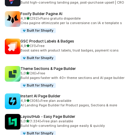
Build high-converting landing page, post-purchase upsell | CRO
Foxify Builder Pagine AI
stelle su 5
4,9
(292)
•
Piano gratuito disponibile
292 recensioni totali
Crea pagine ottimizzate per la conversione con IA e template s
Built for Shopify
GSC Product Labels & Badges
stelle su 5
4,9
(31)
•
Free
31 recensioni totali
Boost sales with product labels, trust badges, payment icons
Built for Shopify
Theme Sections & Page Builder
stelle su 5
5,0
(36)
•
Free
36 recensioni totali
Build pages faster with 40+ theme sections and AI page builder
Built for Shopify
Instant AI Page Builder
stelle su 5
4,9
(308)
•
Free plan available
308 recensioni totali
AI Landing Page Builder for Product pages, Sections & more
LayoutHub ‑ Easy Page Builder
stelle su 5
5,0
(1.334)
•
Free plan available
1334 recensioni totali
Build high-converting landing page easily & quickly
Built for Shopify