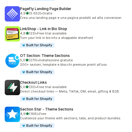
PageFly Landing Page Builder
stelle su 5
4,9
(5.653)
•
Gratis
5653 recensioni totali
Crea una landing page e una pagina prodotti ad alta conversion
LinkShop ‑ Link in Bio Shop
stelle su 5
4,8
(23)
•
Free trial available
23 recensioni totali
Turn your link in bio into a shoppable storefront
Built for Shopify
OT Section: Theme Sections
stelle su 5
5,0
(270)
•
Installazione gratuita
270 recensioni totali
200+ sezioni, template e blocchi premium pronti all’uso
Built for Shopify
Checkout Links
stelle su 5
5,0
(30)
•
Free trial available
30 recensioni totali
Direct checkout links — Meta, TikTok, DM, email, gifting & B2B
Built for Shopify
Section Star ‑ Theme Sections
stelle su 5
4,9
(168)
•
Free
168 recensioni totali
Customize your theme with sections, tabs, and product bundles
Built for Shopify