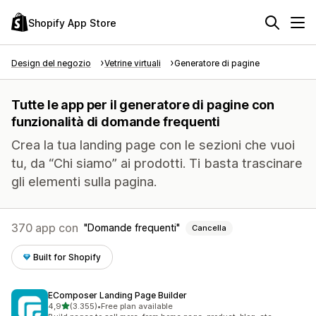
Shopify App Store
Design del negozio
Vetrine virtuali
Generatore di pagine
Tutte le app per il generatore di pagine con
funzionalità di domande frequenti
Crea la tua landing page con le sezioni che vuoi
tu, da “Chi siamo” ai prodotti. Ti basta trascinare
gli elementi sulla pagina.
370 app con
Domande frequenti
Cancella
Built for Shopify
EComposer Landing Page Builder
stelle su 5
4,9
(3.355)
•
Free plan available
3355 recensioni totali