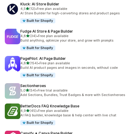
Kluck: AI Store Builder
de 5 estrelas
4,5
(12)
•
Free plan available
12 total de avaliações
AI Store Builder for high-converting stores and product pages
Built for Shopify
Fudge AI Store & Page Builder
de 5 estrelas
4,8
(34)
•
Free plan available
34 total de avaliações
Build anything, optimize your store, and grow with prompts
Built for Shopify
PagePilot: AI Page Builder
de 5 estrelas
4,8
(154)
•
Free plan available
154 total de avaliações
Build AI product pages and images in seconds, without code
Built for Shopify
Sectionheroes
de 5 estrelas
5,0
(54)
•
Free trial available
54 total de avaliações
Add Sections, Bundles, Trust Badges & more with Sectionheroes
BetterDocs FAQ Knowledge Base
de 5 estrelas
4,9
(45)
•
Free plan available
45 total de avaliações
AI FAQ builder, knowledge base & help center with live chat
Built for Shopify
Canvify ✦ Canva Page Builder