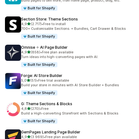
Build pages to sell more, from home page, product, blog, etc.
Built for Shopify
Section Store: Theme Sections
de 5 estrelas
4,9
(2.717)
•
Free to install
2717 total de avaliações
700+ Customisable Sections. + Bundles, Cart Drawer & Blocks
Built for Shopify
Omnise ✧ AI Page Builder
de 5 estrelas
4,9
(858)
•
Free plan available
858 total de avaliações
Turn ideas into high-converting pages with AI.
Built for Shopify
Forge: AI Store Builder
de 5 estrelas
5,0
(51)
•
Free trial available
51 total de avaliações
Build your store in minutes with AI Store Builder + Bundles
Built for Shopify
G: Theme Sections & Blocks
de 5 estrelas
4,8
(270)
•
Free
270 total de avaliações
Build a High-converting Storefront with Sections & Blocks
Built for Shopify
GemPages Landing Page Builder
de 5 estrelas
4,9
(3.969)
•
Free plan available
3969 total de avaliações