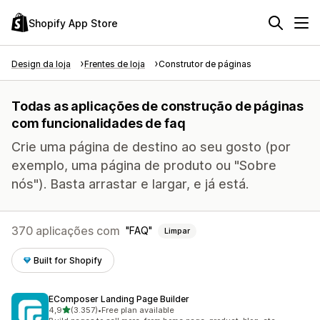
Shopify App Store
Design da loja
Frentes de loja
Construtor de páginas
Todas as aplicações de construção de páginas
com funcionalidades de faq
Crie uma página de destino ao seu gosto (por
exemplo, uma página de produto ou "Sobre
nós"). Basta arrastar e largar, e já está.
370 aplicações com
FAQ
Limpar
Built for Shopify
EComposer Landing Page Builder
de 5 estrelas
4,9
(3.357)
•
Free plan available
3357 total de avaliações