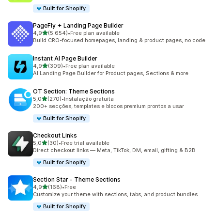
Built for Shopify
PageFly ✦ Landing Page Builder
de 5 estrelas
4,9
(5.654)
•
Free plan available
5654 total de avaliações
Build CRO-focused homepages, landing & product pages, no code
Instant AI Page Builder
de 5 estrelas
4,9
(309)
•
Free plan available
309 total de avaliações
AI Landing Page Builder for Product pages, Sections & more
OT Section: Theme Sections
de 5 estrelas
5,0
(270)
•
Instalação gratuita
270 total de avaliações
200+ secções, templates e blocos premium prontos a usar
Built for Shopify
Checkout Links
de 5 estrelas
5,0
(30)
•
Free trial available
30 total de avaliações
Direct checkout links — Meta, TikTok, DM, email, gifting & B2B
Built for Shopify
Section Star ‑ Theme Sections
de 5 estrelas
4,9
(168)
•
Free
168 total de avaliações
Customize your theme with sections, tabs, and product bundles
Built for Shopify