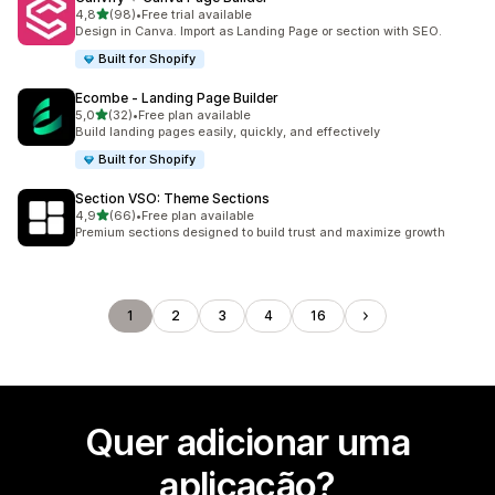
de 5 estrelas
4,8
(98)
•
Free trial available
98 total de avaliações
Design in Canva. Import as Landing Page or section with SEO.
Built for Shopify
Ecombe ‑ Landing Page Builder
de 5 estrelas
5,0
(32)
•
Free plan available
32 total de avaliações
Build landing pages easily, quickly, and effectively
Built for Shopify
Section VSO: Theme Sections
de 5 estrelas
4,9
(66)
•
Free plan available
66 total de avaliações
Premium sections designed to build trust and maximize growth
1
2
3
4
16
Quer adicionar uma
aplicação?