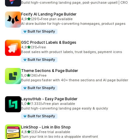
Build high-converting landing page, post-purchase upsell | CRO
Foxify AI Landing Page Builder
de 5 estrelas
4,9
(291)
•
Free plan available
291 total de avaliações
AI store builder for high-converting homepages, product pages
Built for Shopify
GSC Product Labels & Badges
de 5 estrelas
4,9
(31)
•
Free
31 total de avaliações
Boost sales with product labels, trust badges, payment icons
Built for Shopify
Theme Sections & Page Builder
de 5 estrelas
5,0
(36)
•
Free
36 total de avaliações
Build pages faster with 40+ theme sections and AI page builder
Built for Shopify
LayoutHub ‑ Easy Page Builder
de 5 estrelas
5,0
(1.333)
•
Free plan available
1333 total de avaliações
Build high-converting landing page easily & quickly
Built for Shopify
LinkShop ‑ Link in Bio Shop
de 5 estrelas
4,8
(23)
•
Free trial available
23 total de avaliações
Turn your link in bio into a shoppable storefront