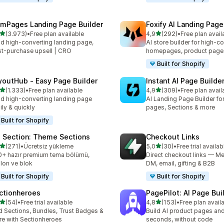
mPages Landing Page Builder
Foxify AI Landing Page
5 yıldız üzerinden
5 yıldız üzerinden
(3.973)
•
Free plan available
4,9
(292)
•
Free plan avail
lam 3973 değerlendirme
toplam 292 değerlendirme
ld high-converting landing page,
AI store builder for high-c
t-purchase upsell | CRO
homepages, product page
Built for Shopify
youtHub ‑ Easy Page Builder
Instant AI Page Builde
5 yıldız üzerinden
5 yıldız üzerinden
(1.333)
•
Free plan available
4,9
(309)
•
Free plan avail
lam 1333 değerlendirme
toplam 309 değerlendirme
ld high-converting landing page
AI Landing Page Builder fo
ily & quickly
pages, Sections & more
Built for Shopify
 Section: Theme Sections
Checkout Links
5 yıldız üzerinden
5 yıldız üzerinden
(271)
•
Ücretsiz yükleme
5,0
(30)
•
Free trial availab
lam 271 değerlendirme
toplam 30 değerlendirme
+ hazır premium tema bölümü,
Direct checkout links — Me
lon ve blok
DM, email, gifting & B2B
Built for Shopify
Built for Shopify
ctionheroes
PagePilot: AI Page Bui
5 yıldız üzerinden
5 yıldız üzerinden
(54)
•
Free trial available
4,8
(153)
•
Free plan avail
lam 54 değerlendirme
toplam 153 değerlendirme
 Sections, Bundles, Trust Badges &
Build AI product pages an
e with Sectionheroes
seconds, without code