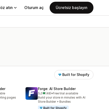
öz atın
Oturum aç
Ücretsiz başlayın
Built for Shopify
der
Forge: AI Store Builder
5 yıldız üzerinden
able
5,0
(48)
•
Free trial available
toplam 48 değerlendirme
rting pages
Build your store in minutes with AI
Store Builder + Bundles
Built for Shopify