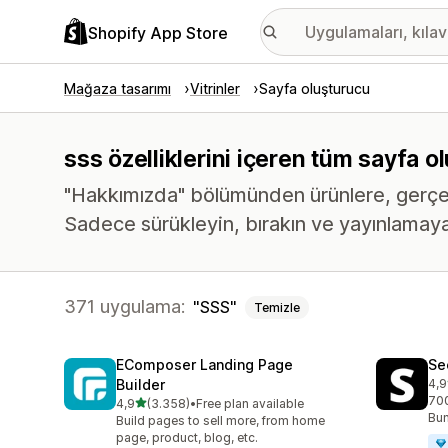
Shopify App Store
Mağaza tasarımı
Vitrinler
Sayfa oluşturucu
sss özelliklerini içeren tüm sayfa 
"Hakkımızda" bölümünden ürünlere, gerçekte
Sadece sürükleyin, bırakın ve yayınlamaya
371 uygulama:
SSS
Temizle
EComposer Landing Page
Se
Builder
4,9
top
700
5 yıldız üzerinden
4,9
(3.358)
•
Free plan available
toplam 3358 değerlendirme
Bun
Build pages to sell more, from home
page, product, blog, etc.