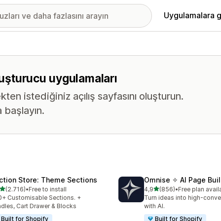
Uygulamalara g
oluşturucu uygulamaları
n istediğiniz açılış sayfasını oluşturun.
 başlayın.
ction Store: Theme Sections
Omnise ✧ AI Page Buil
5 yıldız üzerinden
5 yıldız üzerinden
(2.716)
•
Free to install
4,9
(856)
•
Free plan avail
lam 2716 değerlendirme
toplam 856 değerlendirme
+ Customisable Sections. +
Turn ideas into high-conve
dles, Cart Drawer & Blocks
with AI.
Built for Shopify
Built for Shopify