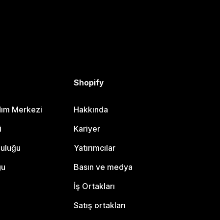
Shopify
dım Merkezi
Hakkında
i
Kariyer
luluğu
Yatırımcılar
gu
Basın ve medya
İş Ortakları
Satış ortakları