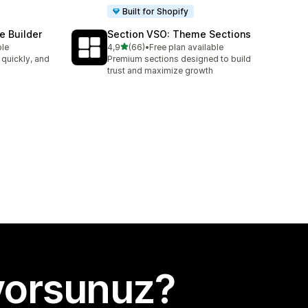
Built for Shopify
e Builder
Section VSO: Theme Sections
5 yıldız üzerinden
ble
4,9
(66)
•
Free plan available
toplam 66 değerlendirme
 quickly, and
Premium sections designed to build
trust and maximize growth
yorsunuz?