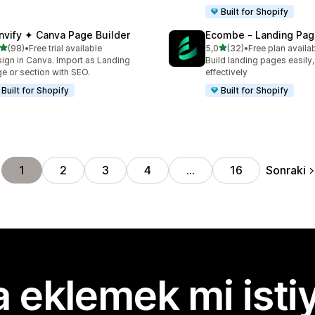
Built for Shopify
nvify ✦ Canva Page Builder
Ecombe ‑ Landing Pag
5 yıldız üzerinden
5 yıldız üzerinden
(98)
•
Free trial available
5,0
(32)
•
Free plan availa
lam 98 değerlendirme
toplam 32 değerlendirme
ign in Canva. Import as Landing
Build landing pages easily,
e or section with SEO.
effectively
Built for Shopify
Built for Shopify
Sonraki
1
2
3
4
…
16
 eklemek mi isti