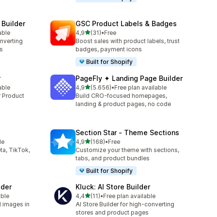
 Builder
GSC Product Labels & Badges
5 yıldız üzerinden
able
4,9
(31)
•
Free
toplam 31 değerlendirme
onverting
Boost sales with product labels, trust
s
badges, payment icons
Built for Shopify
r
PageFly ✦ Landing Page Builder
5 yıldız üzerinden
able
4,9
(5.656)
•
Free plan available
toplam 5656 değerlendirme
r Product
Build CRO-focused homepages,
landing & product pages, no code
Section Star ‑ Theme Sections
5 yıldız üzerinden
le
4,9
(168)
•
Free
toplam 168 değerlendirme
ta, TikTok,
Customize your theme with sections,
tabs, and product bundles
Built for Shopify
lder
Kluck: AI Store Builder
5 yıldız üzerinden
able
4,4
(11)
•
Free plan available
toplam 11 değerlendirme
d images in
AI Store Builder for high-converting
stores and product pages