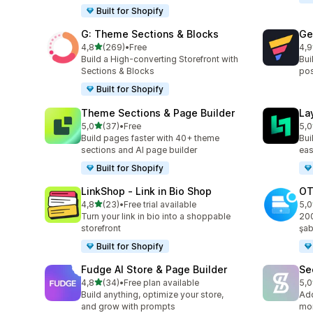
Built for Shopify
G: Theme Sections & Blocks
Ge
5 yıldız üzerinden
4,8
(269)
•
Free
4,9
toplam 269 değerlendirme
top
Build a High-converting Storefront with
Bui
Sections & Blocks
pos
Built for Shopify
Theme Sections & Page Builder
La
5 yıldız üzerinden
5,0
(37)
•
Free
5,0
toplam 37 değerlendirme
top
Build pages faster with 40+ theme
Bui
sections and AI page builder
eas
Built for Shopify
LinkShop ‑ Link in Bio Shop
OT
5 yıldız üzerinden
4,8
(23)
•
Free trial available
5,0
toplam 23 değerlendirme
top
Turn your link in bio into a shoppable
200
storefront
şab
Built for Shopify
Fudge AI Store & Page Builder
Se
5 yıldız üzerinden
4,8
(34)
•
Free plan available
5,0
toplam 34 değerlendirme
top
Build anything, optimize your store,
Add
and grow with prompts
mor