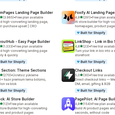
mPages Landing Page Builder
Foxify AI Landing Page
5 yıldız üzerinden
5 yıldız üzerinden
(3.965)
•
Free plan available
4,9
(291)
•
Free plan avail
lam 3965 değerlendirme
toplam 291 değerlendirme
ld high-converting landing page,
AI store builder for high-c
t-purchase upsell | CRO
homepages, product page
Built for Shopify
youtHub ‑ Easy Page Builder
LinkShop ‑ Link in Bio
5 yıldız üzerinden
5 yıldız üzerinden
(1.333)
•
Free plan available
4,8
(23)
•
Free trial availab
lam 1333 değerlendirme
toplam 23 değerlendirme
ld high-converting landing page
Turn your link in bio into 
ily & quickly
storefront
Built for Shopify
Built for Shopify
 Section: Theme Sections
Checkout Links
5 yıldız üzerinden
5 yıldız üzerinden
(270)
•
Ücretsiz yükleme
5,0
(30)
•
Free trial availab
lam 270 değerlendirme
toplam 30 değerlendirme
+ hazır premium tema bölümü,
Direct checkout links — Me
lon ve blok
DM, email, gifting & B2B
Built for Shopify
Built for Shopify
uck: AI Store Builder
PagePilot: AI Page Bui
5 yıldız üzerinden
5 yıldız üzerinden
(12)
•
Free plan available
4,8
(154)
•
Free plan avail
lam 12 değerlendirme
toplam 154 değerlendirme
Store Builder for high-converting
Build AI product pages an
res and product pages
seconds, without code