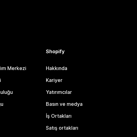
Shopify
dım Merkezi
Hakkında
i
Kariyer
luluğu
Yatırımcılar
gu
Basın ve medya
İş Ortakları
Satış ortakları