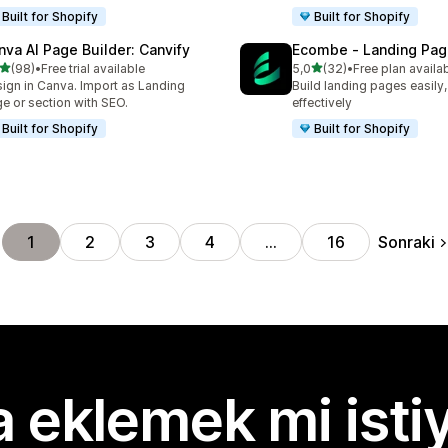
Built for Shopify
Built for Shopify
nva AI Page Builder: Canvify
Ecombe ‑ Landing Pag
5 yıldız üzerinden
5 yıldız üzerinden
(98)
•
Free trial available
5,0
(32)
•
Free plan availa
lam 98 değerlendirme
toplam 32 değerlendirme
ign in Canva. Import as Landing
Build landing pages easily,
e or section with SEO.
effectively
Built for Shopify
Built for Shopify
Sonraki
1
2
3
4
…
16
 eklemek mi isti