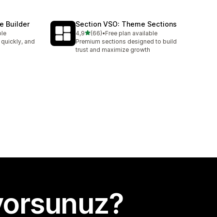
e Builder
Section VSO: Theme Sections
5 yıldız üzerinden
ble
4,9
(66)
•
Free plan available
toplam 66 değerlendirme
 quickly, and
Premium sections designed to build
trust and maximize growth
yorsunuz?