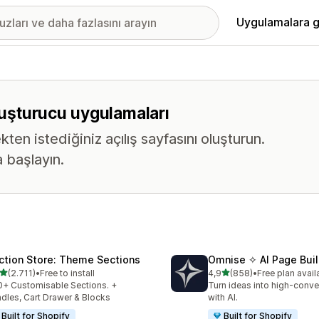
Uygulamalara g
oluşturucu uygulamaları
n istediğiniz açılış sayfasını oluşturun.
 başlayın.
ction Store: Theme Sections
Omnise ✧ AI Page Buil
5 yıldız üzerinden
5 yıldız üzerinden
(2.711)
•
Free to install
4,9
(858)
•
Free plan avail
lam 2711 değerlendirme
toplam 858 değerlendirme
+ Customisable Sections. +
Turn ideas into high-conve
dles, Cart Drawer & Blocks
with AI.
Built for Shopify
Built for Shopify