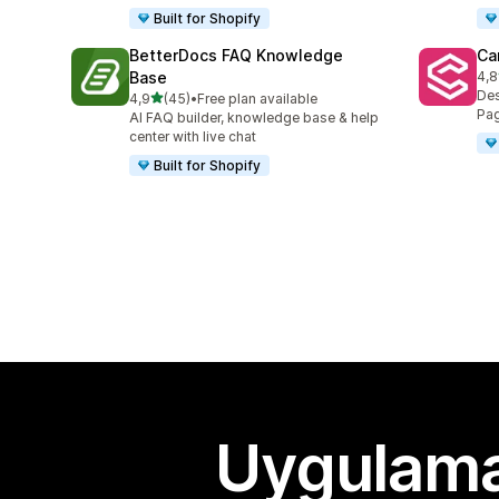
Built for Shopify
BetterDocs FAQ Knowledge
Ca
Base
4,8
top
Des
5 yıldız üzerinden
4,9
(45)
•
Free plan available
toplam 45 değerlendirme
Pag
AI FAQ builder, knowledge base & help
center with live chat
Built for Shopify
Uygulama