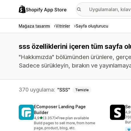
Shopify App Store
Mağaza tasarımı
Vitrinler
Sayfa oluşturucu
sss özelliklerini içeren tüm sayfa 
"Hakkımızda" bölümünden ürünlere, gerçekte
Sadece sürükleyin, bırakın ve yayınlamaya
370 uygulama:
SSS
Temizle
EComposer Landing Page
Se
Builder
4,9
top
700
5 yıldız üzerinden
4,9
(3.357)
•
Free plan available
toplam 3357 değerlendirme
Bun
Build pages to sell more, from home
page, product, blog, etc.