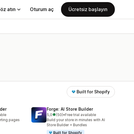
öz atın
Oturum aç
Ücretsiz başlayın
Built for Shopify
der
Forge: AI Store Builder
5 yıldız üzerinden
able
5,0
(50)
•
Free trial available
toplam 50 değerlendirme
rting pages
Build your store in minutes with AI
Store Builder + Bundles
Built for Shopify