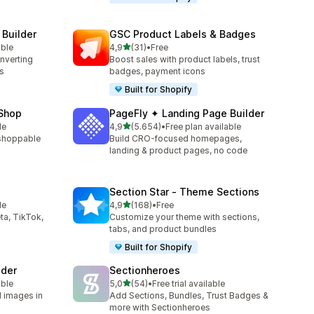
 Builder
GSC Product Labels & Badges
5 yıldız üzerinden
able
4,9
(31)
•
Free
toplam 31 değerlendirme
onverting
Boost sales with product labels, trust
s
badges, payment icons
Built for Shopify
 Shop
PageFly ✦ Landing Page Builder
5 yıldız üzerinden
le
4,9
(5.654)
•
Free plan available
toplam 5654 değerlendirme
a shoppable
Build CRO-focused homepages,
landing & product pages, no code
Section Star ‑ Theme Sections
5 yıldız üzerinden
le
4,9
(168)
•
Free
toplam 168 değerlendirme
ta, TikTok,
Customize your theme with sections,
tabs, and product bundles
Built for Shopify
lder
Sectionheroes
5 yıldız üzerinden
able
5,0
(54)
•
Free trial available
toplam 54 değerlendirme
d images in
Add Sections, Bundles, Trust Badges &
more with Sectionheroes