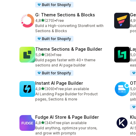
Built for Shopify
G: Theme Sections & Blocks
Ge
5 yıldız üzerinden
4,8
(270)
•
Free
4,9
toplam 270 değerlendirme
top
Build a High-converting Storefront with
Bui
Sections & Blocks
pos
Built for Shopify
Theme Sections & Page Builder
La
5 yıldız üzerinden
5,0
(36)
•
Free
5,0
toplam 36 değerlendirme
top
Build pages faster with 40+ theme
Bui
sections and AI page builder
eas
Built for Shopify
Instant AI Page Builder
OT
5 yıldız üzerinden
4,9
(309)
•
Free plan available
5,0
toplam 309 değerlendirme
top
AI Landing Page Builder for Product
200
pages, Sections & more
şab
Fudge AI Store & Page Builder
Kl
5 yıldız üzerinden
4,8
(34)
•
Free plan available
4,5
toplam 34 değerlendirme
top
Build anything, optimize your store,
AI 
and grow with prompts
sto