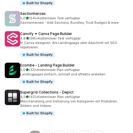
Built for Shopify
Sectionheroes
von 5 Sternen
5,0
(54)
•
Kostenloser Test verfügbar
54 Rezensionen insgesamt
Sectionheroes - Add Sections, Bundles, Trust Badges & more
Canvify ✦ Canva Page Builder
von 5 Sternen
4,8
(98)
•
Kostenloser Test verfügbar
98 Rezensionen insgesamt
In Canva designen. Als Landingpage oder Abschnitt mit SEO
importieren.
Built for Shopify
Ecombe ‑ Landing Page Builder
von 5 Sternen
5,0
(32)
•
Kostenloser Plan verfügbar
32 Rezensionen insgesamt
Landingpages einfach, schnell und effektiv erstellen
Built for Shopify
Supergrid Collections ‑ Depict
von 5 Sternen
4,5
(42)
•
Kostenloser Plan verfügbar
42 Rezensionen insgesamt
Merchandising und Sortierung von Kategorien mit Produkten,
Bildern und Videos.
Built for Shopify