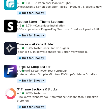
von 5 Sternen
4,9
(3.356)
•
Kostenloser Plan verfügbar
3356 Rezensionen insgesamt
Umsatzstarke Seiten gestalten: Home-, Produkt-, Blogseite usw.
Built for Shopify
Section Store ‑ Theme Sections
von 5 Sternen
4,9
(2.714)
•
Kostenlose Installation
2714 Rezensionen insgesamt
700+ anpassbare Plug-n-Play Sections. Bundles, Upsells & KI
Built for Shopify
Omnise ✧ AI Page Builder
von 5 Sternen
4,9
(856)
•
Kostenloser Plan verfügbar
856 Rezensionen insgesamt
Ideen mit KI in konversionsstarke Seiten verwandeln.
Built for Shopify
Forge: KI‑Shop‑Builder
von 5 Sternen
5,0
(50)
•
Kostenloser Test verfügbar
50 Rezensionen insgesamt
Erstelle deinen Shop in Minuten: KI-Shop-Builder + Bundles
Built for Shopify
G: Theme Sections & Blocks
von 5 Sternen
4,8
(269)
•
Kostenlos
269 Rezensionen insgesamt
Eine konversionsstarke Storefront mit Abschnitten & Blöcken
erstellen
Built for Shopify