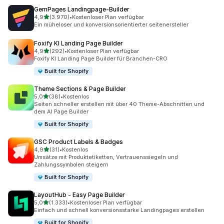
GemPages Landingpage‑Builder
von 5 Sternen
4,9
(3.970)
•
Kostenloser Plan verfügbar
3970 Rezensionen insgesamt
Ein müheloser und konversionsorientierter seitenersteller
Foxify KI Landing Page Builder
von 5 Sternen
4,9
(292)
•
Kostenloser Plan verfügbar
292 Rezensionen insgesamt
Foxify KI Landing Page Builder für Branchen-CRO
Built for Shopify
Theme Sections & Page Builder
von 5 Sternen
5,0
(38)
•
Kostenlos
38 Rezensionen insgesamt
Seiten schneller erstellen mit über 40 Theme-Abschnitten und
dem AI Page Builder
Built for Shopify
GSC Product Labels & Badges
von 5 Sternen
4,9
(31)
•
Kostenlos
31 Rezensionen insgesamt
Umsätze mit Produktetiketten, Vertrauenssiegeln und
Zahlungssymbolen steigern
Built for Shopify
LayoutHub ‑ Easy Page Builder
von 5 Sternen
5,0
(1.333)
•
Kostenloser Plan verfügbar
1333 Rezensionen insgesamt
Einfach und schnell konversionsstarke Landingpages erstellen
Built for Shopify