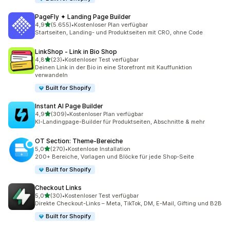
PageFly ✦ Landing Page Builder
von 5 Sternen
4,9
(5.655)
•
Kostenloser Plan verfügbar
5655 Rezensionen insgesamt
Startseiten, Landing- und Produktseiten mit CRO, ohne Code
LinkShop ‑ Link in Bio Shop
von 5 Sternen
4,8
(23)
•
Kostenloser Test verfügbar
23 Rezensionen insgesamt
Deinen Link in der Bio in eine Storefront mit Kauffunktion
verwandeln
Built for Shopify
Instant AI Page Builder
von 5 Sternen
4,9
(309)
•
Kostenloser Plan verfügbar
309 Rezensionen insgesamt
KI-Landingpage-Builder für Produktseiten, Abschnitte & mehr
OT Section: Theme‑Bereiche
von 5 Sternen
5,0
(270)
•
Kostenlose Installation
270 Rezensionen insgesamt
200+ Bereiche, Vorlagen und Blöcke für jede Shop-Seite
Built for Shopify
Checkout Links
von 5 Sternen
5,0
(30)
•
Kostenloser Test verfügbar
30 Rezensionen insgesamt
Direkte Checkout-Links – Meta, TikTok, DM, E-Mail, Gifting und B2B
Built for Shopify