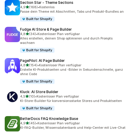
Section Star ‑ Theme Sections
von 5 Sternen
4,9
(168)
•
Kostenlos
168 Rezensionen insgesamt
Passe dein Theme mit Abschnitten, Tabs und Produkt-Bundles an
Built for Shopify
Fudge AI Store & Page Builder
von 5 Sternen
4,8
(34)
•
Kostenloser Plan verfügbar
34 Rezensionen insgesamt
Alles erstellen, deinen Shop optimieren und durch Prompts
wachsen
Built for Shopify
PagePilot: AI Page Builder
von 5 Sternen
4,8
(154)
•
Kostenloser Plan verfügbar
154 Rezensionen insgesamt
Erstelle KI-Produktseiten und -Bilder in Sekundenschnelle, ganz
ohne Code
Built for Shopify
Kluck: AI Store Builder
von 5 Sternen
4,5
(10)
•
Kostenloser Plan verfügbar
10 Rezensionen insgesamt
KI-Store-Builder für konversionsstarke Stores und Produktseiten
Built for Shopify
BetterDocs FAQ Knowledge Base
von 5 Sternen
4,9
(45)
•
Kostenloser Plan verfügbar
45 Rezensionen insgesamt
KI-FAQ-Builder, Wissensdatenbank und Help-Center mit Live-Chat