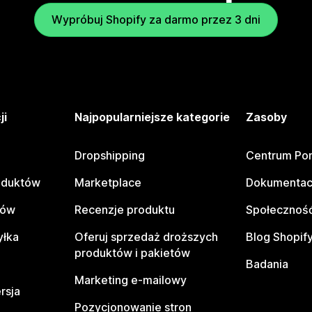
Wypróbuj Shopify za darmo przez 3 dni
ji
Najpopularniejsze kategorie
Zasoby
Dropshipping
Centrum Po
oduktów
Marketplace
Dokumentac
tów
Recenzje produktu
Społeczność
yłka
Oferuj sprzedaż droższych
Blog Shopif
produktów i pakietów
Badania
Marketing e-mailowy
rsja
Pozycjonowanie stron