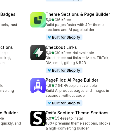
 Badges
Theme Sections & Page Builder
na 5 gwiazdek
5,0
(36)
•
Free
Łączna liczba recenzji: 36
bels, trust
Build pages faster with 40+ theme
sections and AI page builder
Built for Shopify
ctions
Checkout Links
na 5 gwiazdek
lacja
5,0
(30)
•
Free trial available
0
Łączna liczba recenzji: 30
sekcji,
Direct checkout links — Meta, TikTok,
ium
DM, email, gifting & B2B
Built for Shopify
PagePilot: AI Page Builder
na 5 gwiazdek
le
4,8
(154)
•
Free plan available
Łączna liczba recenzji: 154
onverting
Build AI product pages and images in
seconds, without code
Built for Shopify
e Builder
Oxify Section: Theme Sections
na 5 gwiazdek
ble
5,0
(7)
•
Free to install
Łączna liczba recenzji: 7
 quickly, and
100+ premium theme sections, blocks
& high-converting builder