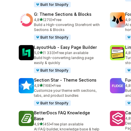
Built for Shopify
G: Theme Sections & Blocks
Fo
na 5 gwiazdek
4,8
(270)
•
Free
4,9
Łączna liczba recenzji: 270
Łąc
Build a High-converting Storefront with
AI 
Sections & Blocks
ho
Built for Shopify
LayoutHub ‑ Easy Page Builder
Li
na 5 gwiazdek
5,0
(1 333)
•
Free plan available
4,8
Łączna liczba recenzji: 1333
Łąc
Build high-converting landing page
Tur
easily & quickly
sto
Built for Shopify
Section Star ‑ Theme Sections
Fu
na 5 gwiazdek
4,9
(168)
•
Free
4,8
Łączna liczba recenzji: 168
Łąc
Customize your theme with sections,
Bui
tabs, and product bundles
and
Built for Shopify
BetterDocs FAQ Knowledge
Ca
Base
4,8
Łąc
Des
na 5 gwiazdek
4,9
(45)
•
Free plan available
Łączna liczba recenzji: 45
Pag
AI FAQ builder, knowledge base & help