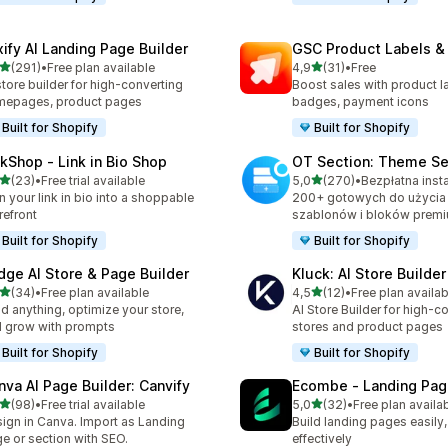
xify AI Landing Page Builder
GSC Product Labels &
na 5 gwiazdek
na 5 gwiazdek
(291)
•
Free plan available
4,9
(31)
•
Free
zna liczba recenzji: 291
Łączna liczba recenzji: 31
store builder for high-converting
Boost sales with product la
mepages, product pages
badges, payment icons
Built for Shopify
Built for Shopify
nkShop ‑ Link in Bio Shop
OT Section: Theme Se
na 5 gwiazdek
na 5 gwiazdek
(23)
•
Free trial available
5,0
(270)
•
Bezpłatna insta
zna liczba recenzji: 23
Łączna liczba recenzji: 27
n your link in bio into a shoppable
200+ gotowych do użycia 
refront
szablonów i bloków prem
Built for Shopify
Built for Shopify
dge AI Store & Page Builder
Kluck: AI Store Builder
na 5 gwiazdek
na 5 gwiazdek
(34)
•
Free plan available
4,5
(12)
•
Free plan availab
zna liczba recenzji: 34
Łączna liczba recenzji: 12
ld anything, optimize your store,
AI Store Builder for high-c
 grow with prompts
stores and product pages
Built for Shopify
Built for Shopify
nva AI Page Builder: Canvify
Ecombe ‑ Landing Pag
na 5 gwiazdek
na 5 gwiazdek
(98)
•
Free trial available
5,0
(32)
•
Free plan availa
zna liczba recenzji: 98
Łączna liczba recenzji: 32
ign in Canva. Import as Landing
Build landing pages easily,
e or section with SEO.
effectively