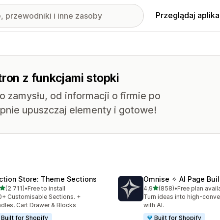
Przeglądaj aplika
tron z funkcjami stopki
zamysłu, od informacji o firmie po
ępnie upuszczaj elementy i gotowe!
ction Store: Theme Sections
Omnise ✧ AI Page Buil
na 5 gwiazdek
na 5 gwiazdek
(2 711)
•
Free to install
4,9
(858)
•
Free plan avail
zna liczba recenzji: 2711
Łączna liczba recenzji: 85
+ Customisable Sections. +
Turn ideas into high-conve
dles, Cart Drawer & Blocks
with AI.
Built for Shopify
Built for Shopify