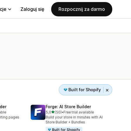
cje
Zaloguj się
Rozpocznij za darmo
Built for Shopify
der
Forge: AI Store Builder
na 5 gwiazdek
able
5,0
(50)
•
Free trial available
8
Łączna liczba recenzji: 50
rting pages
Build your store in minutes with AI
Store Builder + Bundles
Built for Shopify