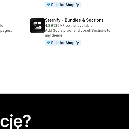
Built for Shopify
r
Sternify ‑ Bundles & Sections
na 5 gwiazdek
le
4,8
(39)
•
Free trial available
Łączna liczba recenzji: 39
t pages,
Add Socialproof and upsell Sections to
any theme
Built for Shopify
cję?