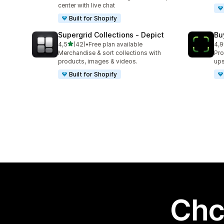
center with live chat
Built for Shopify
Supergrid Collections ‑ Depict
Bu
na 5 gwiazdek
4,5
(42)
•
Free plan available
4,9
Łączna liczba recenzji: 42
Łąc
Merchandise & sort collections with
Pro
products, images & videos.
ups
Built for Shopify
Chc