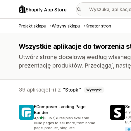
Shopify App Store
Projekt sklepu
Witryny sklepu
Kreator stron
Wszystkie aplikacje do tworzenia s
Utwórz stronę docelową według własnego 
prezentację produktów. Przeciągaj, nast
39 aplikacje(-i) z
Stopki
Wyczyść
EComposer Landing Page
Se
Builder
4,9
Łąc
700
na 5 gwiazdek
4,9
(3 357)
•
Free plan available
Łączna liczba recenzji: 3357
Bun
Build pages to sell more, from home
page, product, blog, etc.