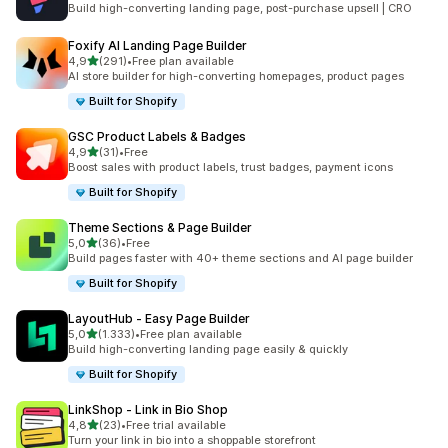
Build high-converting landing page, post-purchase upsell | CRO
Foxify AI Landing Page Builder
de 5 estrelas
4,9
(291)
•
Free plan available
291 total de avaliações
AI store builder for high-converting homepages, product pages
Built for Shopify
GSC Product Labels & Badges
de 5 estrelas
4,9
(31)
•
Free
31 total de avaliações
Boost sales with product labels, trust badges, payment icons
Built for Shopify
Theme Sections & Page Builder
de 5 estrelas
5,0
(36)
•
Free
36 total de avaliações
Build pages faster with 40+ theme sections and AI page builder
Built for Shopify
LayoutHub ‑ Easy Page Builder
de 5 estrelas
5,0
(1.333)
•
Free plan available
1333 total de avaliações
Build high-converting landing page easily & quickly
Built for Shopify
LinkShop ‑ Link in Bio Shop
de 5 estrelas
4,8
(23)
•
Free trial available
23 total de avaliações
Turn your link in bio into a shoppable storefront