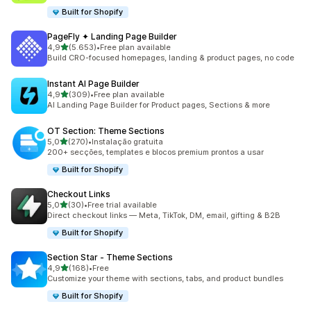
Built for Shopify
PageFly ✦ Landing Page Builder
de 5 estrelas
4,9
(5.653)
•
Free plan available
5653 total de avaliações
Build CRO-focused homepages, landing & product pages, no code
Instant AI Page Builder
de 5 estrelas
4,9
(309)
•
Free plan available
309 total de avaliações
AI Landing Page Builder for Product pages, Sections & more
OT Section: Theme Sections
de 5 estrelas
5,0
(270)
•
Instalação gratuita
270 total de avaliações
200+ secções, templates e blocos premium prontos a usar
Built for Shopify
Checkout Links
de 5 estrelas
5,0
(30)
•
Free trial available
30 total de avaliações
Direct checkout links — Meta, TikTok, DM, email, gifting & B2B
Built for Shopify
Section Star ‑ Theme Sections
de 5 estrelas
4,9
(168)
•
Free
168 total de avaliações
Customize your theme with sections, tabs, and product bundles
Built for Shopify