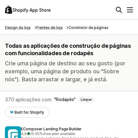
Shopify App Store
Design da loja
Frentes de loja
Construtor de páginas
Todas as aplicações de construção de páginas
com funcionalidades de rodapés
Crie uma página de destino ao seu gosto (por
exemplo, uma página de produto ou "Sobre
nós"). Basta arrastar e largar, e já está.
370 aplicações com
Rodapés
Limpar
Built for Shopify
EComposer Landing Page Builder
de 5 estrelas
4,9
(3.357)
•
Free plan available
3357 total de avaliações