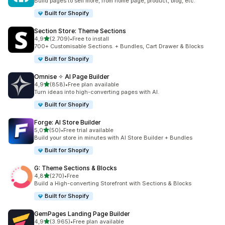
Build pages to sell more, from home page, product, blog, etc.
Built for Shopify
Section Store: Theme Sections
de 5 estrelas
4,9
(2.709)
•
Free to install
2709 total de avaliações
700+ Customisable Sections. + Bundles, Cart Drawer & Blocks
Built for Shopify
Omnise ✧ AI Page Builder
de 5 estrelas
4,9
(858)
•
Free plan available
858 total de avaliações
Turn ideas into high-converting pages with AI.
Built for Shopify
Forge: AI Store Builder
de 5 estrelas
5,0
(50)
•
Free trial available
50 total de avaliações
Build your store in minutes with AI Store Builder + Bundles
Built for Shopify
G: Theme Sections & Blocks
de 5 estrelas
4,8
(270)
•
Free
270 total de avaliações
Build a High-converting Storefront with Sections & Blocks
Built for Shopify
GemPages Landing Page Builder
de 5 estrelas
4,9
(3.965)
•
Free plan available
3965 total de avaliações