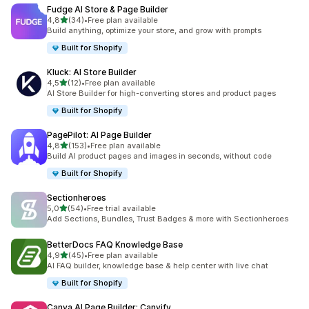
Fudge AI Store & Page Builder
de 5 estrelas
4,8
(34)
•
Free plan available
34 total de avaliações
Build anything, optimize your store, and grow with prompts
Built for Shopify
Kluck: AI Store Builder
de 5 estrelas
4,5
(12)
•
Free plan available
12 total de avaliações
AI Store Builder for high-converting stores and product pages
Built for Shopify
PagePilot: AI Page Builder
de 5 estrelas
4,8
(153)
•
Free plan available
153 total de avaliações
Build AI product pages and images in seconds, without code
Built for Shopify
Sectionheroes
de 5 estrelas
5,0
(54)
•
Free trial available
54 total de avaliações
Add Sections, Bundles, Trust Badges & more with Sectionheroes
BetterDocs FAQ Knowledge Base
de 5 estrelas
4,9
(45)
•
Free plan available
45 total de avaliações
AI FAQ builder, knowledge base & help center with live chat
Built for Shopify
Canva AI Page Builder: Canvify