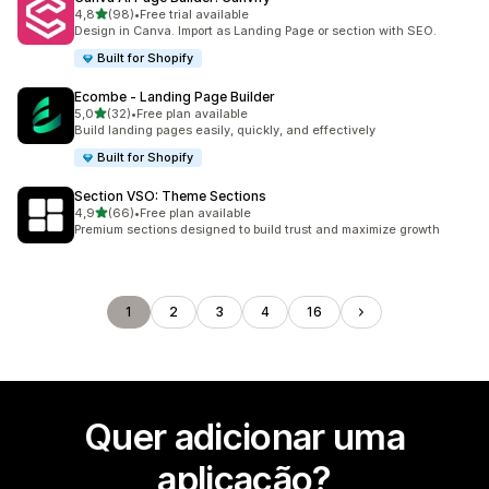
de 5 estrelas
4,8
(98)
•
Free trial available
98 total de avaliações
Design in Canva. Import as Landing Page or section with SEO.
Built for Shopify
Ecombe ‑ Landing Page Builder
de 5 estrelas
5,0
(32)
•
Free plan available
32 total de avaliações
Build landing pages easily, quickly, and effectively
Built for Shopify
Section VSO: Theme Sections
de 5 estrelas
4,9
(66)
•
Free plan available
66 total de avaliações
Premium sections designed to build trust and maximize growth
1
2
3
4
16
Quer adicionar uma
aplicação?