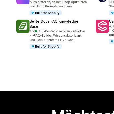
Alles erstellen, deinen Shop optimieren
KI-
und durch Prompts wachsen
Sto
Built for Shopify
BetterDocs FAQ Knowledge
Ca
Base
4,8
98 
In 
von 5 Sternen
4,9
(45)
•
Kostenloser Plan verfügbar
45 Rezensionen insgesamt
ode
KI-FAQ-Builder, Wissensdatenbank
und Help-Center mit Live-Chat
Built for Shopify