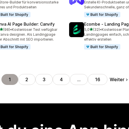
Store-Builder für konversionsstarke
Erstelle KI-Produktseiten u
res und Produktseiten
Sekundenschnelle, ganz o
Built for Shopify
Built for Shopify
nva AI Page Builder: Canvify
Ecombe ‑ Landing Pag
von 5 Sternen
von 5 Sternen
(98)
•
Kostenloser Test verfügbar
5,0
(32)
•
Kostenloser Pla
Rezensionen insgesamt
32 Rezensionen insgesam
Canva designen. Als Landingpage
Landingpages einfach, sch
r Abschnitt mit SEO importieren.
effektiv erstellen
Built for Shopify
Built for Shopify
Weiter
1
2
3
4
…
16