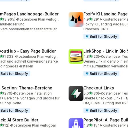
mPages Landingpage‑Builder
Foxify KI Landing Page
von 5 Sternen
von 5 Sternen
(3.965)
•
Kostenloser Plan verfügbar
4,9
(291)
•
Kostenloser Pl
5 Rezensionen insgesamt
291 Rezensionen insgesa
 müheloser und
Foxify KI Landing Page Buil
versionsorientierter seitenersteller
Branchen-CRO
Built for Shopify
youtHub ‑ Easy Page Builder
LinkShop ‑ Link in Bio
von 5 Sternen
von 5 Sternen
(1.333)
•
Kostenloser Plan verfügbar
4,8
(23)
•
Kostenloser Tes
3 Rezensionen insgesamt
23 Rezensionen insgesam
fach und schnell konversionsstarke
Deinen Link in der Bio in ei
dingpages erstellen
mit Kauffunktion verwande
Built for Shopify
Built for Shopify
 Section: Theme‑Bereiche
Checkout Links
von 5 Sternen
von 5 Sternen
(270)
•
Kostenlose Installation
5,0
(30)
•
Kostenloser Tes
 Rezensionen insgesamt
30 Rezensionen insgesam
+ Bereiche, Vorlagen und Blöcke für
Direkte Checkout-Links – M
e Shop-Seite
DM, E-Mail, Gifting und B2
Built for Shopify
Built for Shopify
uck: AI Store Builder
PagePilot: AI Page Bui
von 5 Sternen
von 5 Sternen
(12)
•
Kostenloser Plan verfügbar
4,8
(154)
•
Kostenloser Pl
Rezensionen insgesamt
154 Rezensionen insgesa