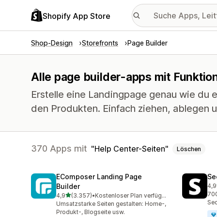
Shopify App Store
Shop-Design
Storefronts
Page Builder
Alle page builder-apps mit Funktio
Erstelle eine Landingpage genau wie du es
den Produkten. Einfach ziehen, ablegen u
370 Apps mit
Help Center-Seiten
Löschen
EComposer Landing Page
Se
Builder
4,9
271
700
von 5 Sternen
4,9
(3.357)
•
Kostenloser Plan verfügbar
3357 Rezensionen insgesamt
Sec
Umsatzstarke Seiten gestalten: Home-,
Produkt-, Blogseite usw.