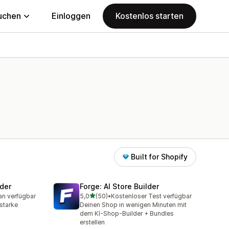
uchen
Einloggen
Kostenlos starten
Built for Shopify
der
Forge: AI Store Builder
von 5 Sternen
an verfügbar
5,0
(50)
•
Kostenloser Test verfügbar
mt
50 Rezensionen insgesamt
sstarke
Deinen Shop in wenigen Minuten mit
dem KI-Shop-Builder + Bundles
erstellen