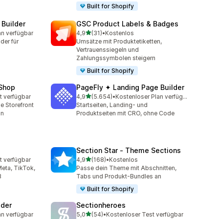
Built for Shopify
 Builder
GSC Product Labels & Badges
von 5 Sternen
an verfügbar
4,9
(31)
•
Kostenlos
mt
31 Rezensionen insgesamt
der für
Umsätze mit Produktetiketten,
Vertrauenssiegeln und
Zahlungssymbolen steigern
Built for Shopify
 Shop
PageFly ✦ Landing Page Builder
von 5 Sternen
t verfügbar
4,9
(5.654)
•
Kostenloser Plan verfügbar
t
5654 Rezensionen insgesamt
ne Storefront
Startseiten, Landing- und
ln
Produktseiten mit CRO, ohne Code
Section Star ‑ Theme Sections
von 5 Sternen
t verfügbar
4,9
(168)
•
Kostenlos
t
168 Rezensionen insgesamt
eta, TikTok,
Passe dein Theme mit Abschnitten,
B
Tabs und Produkt-Bundles an
Built for Shopify
lder
Sectionheroes
von 5 Sternen
an verfügbar
5,0
(54)
•
Kostenloser Test verfügbar
mt
54 Rezensionen insgesamt