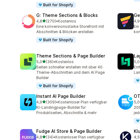
Built for Shopify
G: Theme Sections & Blocks
Ge
von 5 Sternen
4,8
(270)
•
Kostenlos
4,9
270 Rezensionen insgesamt
396
Eine konversionsstarke Storefront mit
Ein
Abschnitten & Blöcken erstellen
kon
Built for Shopify
Theme Sections & Page Builder
La
von 5 Sternen
5,0
(36)
•
Kostenlos
5,0
36 Rezensionen insgesamt
133
Seiten schneller erstellen mit über 40
Ein
Theme-Abschnitten und dem AI Page
Lan
Builder
Built for Shopify
Instant AI Page Builder
OT
von 5 Sternen
4,9
(309)
•
Kostenloser Plan verfügbar
5,0
309 Rezensionen insgesamt
270
KI-Landingpage-Builder für
200
Produktseiten, Abschnitte & mehr
jed
Fudge AI Store & Page Builder
Kl
von 5 Sternen
4,8
(34)
•
Kostenloser Plan verfügbar
4,5
34 Rezensionen insgesamt
12 