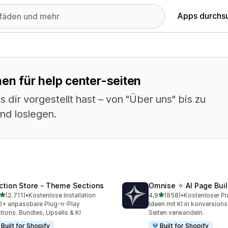
Apps durchs
nen für help center-seiten
 dir vorgestellt hast – von "Über uns" bis zu
nd loslegen.
ction Store ‑ Theme Sections
Omnise ✧ AI Page Buil
von 5 Sternen
von 5 Sternen
(2.711)
•
Kostenlose Installation
4,9
(858)
•
Kostenloser Pl
1 Rezensionen insgesamt
858 Rezensionen insgesa
+ anpassbare Plug-n-Play
Ideen mit KI in konversion
tions. Bundles, Upsells & KI
Seiten verwandeln.
Built for Shopify
Built for Shopify