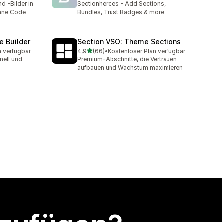
nd -Bilder in
Sectionheroes - Add Sections,
hne Code
Bundles, Trust Badges & more
e Builder
Section VSO: Theme Sections
von 5 Sternen
n verfügbar
4,9
(66)
•
Kostenloser Plan verfügbar
t
66 Rezensionen insgesamt
nell und
Premium-Abschnitte, die Vertrauen
aufbauen und Wachstum maximieren