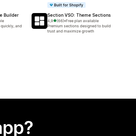
Built for Shopify
e Builder
Section VSO: Theme Sections
stelle su 5
ble
4,9
(66)
•
Free plan available
66 recensioni totali
 quickly, and
Premium sections designed to build
trust and maximize growth
app?