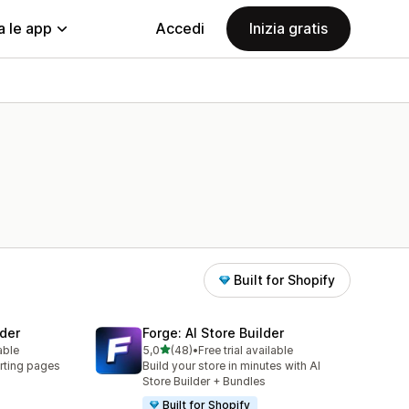
a le app
Accedi
Inizia gratis
Built for Shopify
der
Forge: AI Store Builder
stelle su 5
able
5,0
(48)
•
Free trial available
48 recensioni totali
rting pages
Build your store in minutes with AI
Store Builder + Bundles
Built for Shopify