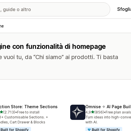
Sfogli
ne
agine con funzionalità di homepage
 vuoi tu, da “Chi siamo” ai prodotti. Ti basta
ction Store: Theme Sections
Omnise ✧ AI Page Buil
stelle su 5
stelle su 5
(2.713)
•
Free to install
4,9
(856)
•
Free plan avail
3 recensioni totali
856 recensioni totali
+ Customisable Sections. +
Turn ideas into high-conve
dles, Cart Drawer & Blocks
with AI.
Built for Shopify
Built for Shopify