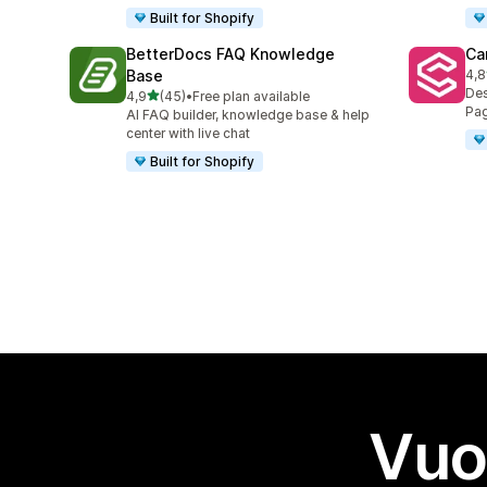
Built for Shopify
BetterDocs FAQ Knowledge
Ca
Base
4,8
98 
Des
stelle su 5
4,9
(45)
•
Free plan available
45 recensioni totali
Pag
AI FAQ builder, knowledge base & help
center with live chat
Built for Shopify
Vuo