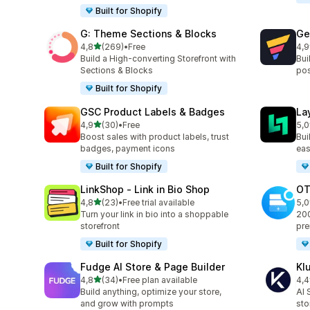
Built for Shopify
G: Theme Sections & Blocks
Ge
stelle su 5
4,8
(269)
•
Free
4,9
269 recensioni totali
396
Build a High-converting Storefront with
Bui
Sections & Blocks
pos
Built for Shopify
GSC Product Labels & Badges
La
stelle su 5
4,9
(30)
•
Free
5,0
30 recensioni totali
133
Boost sales with product labels, trust
Bui
badges, payment icons
eas
Built for Shopify
LinkShop ‑ Link in Bio Shop
OT
stelle su 5
4,8
(23)
•
Free trial available
5,0
23 recensioni totali
270
Turn your link in bio into a shoppable
200
storefront
pre
Built for Shopify
Fudge AI Store & Page Builder
Kl
stelle su 5
4,8
(34)
•
Free plan available
4,4
34 recensioni totali
11 
Build anything, optimize your store,
AI 
and grow with prompts
sto