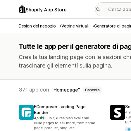
Shopify App Store
Design del negozio
Vetrine virtuali
Generatore di pagi
Tutte le app per il generatore di p
Crea la tua landing page con le sezioni che
trascinare gli elementi sulla pagina.
371 app con
Homepage
Cancella
EComposer Landing Page
Se
Builder
4,9
271
700
stelle su 5
4,9
(3.357)
•
Free plan available
3357 recensioni totali
Bun
Build pages to sell more, from home
page, product, blog, etc.