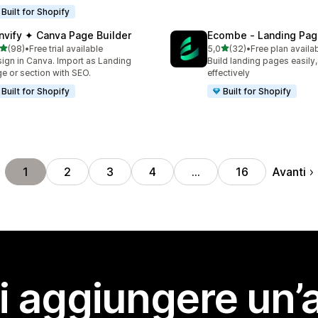
Built for Shopify
nvify ✦ Canva Page Builder
Ecombe ‑ Landing Pag
stelle su 5
stelle su 5
(98)
•
Free trial available
5,0
(32)
•
Free plan availa
recensioni totali
32 recensioni totali
ign in Canva. Import as Landing
Build landing pages easily,
e or section with SEO.
effectively
Built for Shopify
Built for Shopify
Avanti
1
2
3
4
…
16
i aggiungere un’