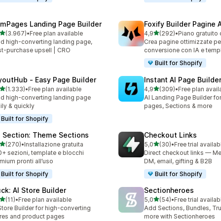
mPages Landing Page Builder
Foxify Builder Pagine A
stelle su 5
stelle su 5
(3.967)
•
Free plan available
4,9
(292)
•
Piano gratuito 
7 recensioni totali
292 recensioni totali
ld high-converting landing page,
Crea pagine ottimizzate per
t-purchase upsell | CRO
conversione con IA e templ
Built for Shopify
youtHub ‑ Easy Page Builder
Instant AI Page Builde
stelle su 5
stelle su 5
(1.333)
•
Free plan available
4,9
(309)
•
Free plan avail
3 recensioni totali
309 recensioni totali
ld high-converting landing page
AI Landing Page Builder fo
ily & quickly
pages, Sections & more
Built for Shopify
 Section: Theme Sections
Checkout Links
stelle su 5
stelle su 5
(270)
•
Installazione gratuita
5,0
(30)
•
Free trial availab
 recensioni totali
30 recensioni totali
+ sezioni, template e blocchi
Direct checkout links — Me
mium pronti all’uso
DM, email, gifting & B2B
Built for Shopify
Built for Shopify
uck: AI Store Builder
Sectionheroes
stelle su 5
stelle su 5
(11)
•
Free plan available
5,0
(54)
•
Free trial availab
recensioni totali
54 recensioni totali
Store Builder for high-converting
Add Sections, Bundles, Tr
res and product pages
more with Sectionheroes