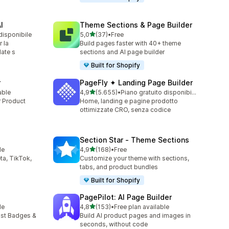
I
Theme Sections & Page Builder
stelle su 5
disponibile
5,0
(37)
•
Free
37 recensioni totali
 la
Build pages faster with 40+ theme
ate s
sections and AI page builder
Built for Shopify
r
PageFly ✦ Landing Page Builder
stelle su 5
able
4,9
(5.655)
•
Piano gratuito disponibile
5655 recensioni totali
r Product
Home, landing e pagine prodotto
ottimizzate CRO, senza codice
Section Star ‑ Theme Sections
stelle su 5
le
4,9
(168)
•
Free
168 recensioni totali
ta, TikTok,
Customize your theme with sections,
tabs, and product bundles
Built for Shopify
PagePilot: AI Page Builder
stelle su 5
le
4,8
(153)
•
Free plan available
153 recensioni totali
ust Badges &
Build AI product pages and images in
seconds, without code