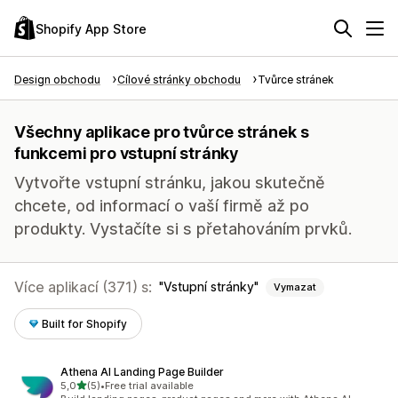
Shopify App Store
Design obchodu
Cílové stránky obchodu
Tvůrce stránek
Všechny aplikace pro tvůrce stránek s
funkcemi pro vstupní stránky
Vytvořte vstupní stránku, jakou skutečně
chcete, od informací o vaší firmě až po
produkty. Vystačíte si s přetahováním prvků.
Více aplikací (371) s:
Vstupní stránky
Vymazat
Built for Shopify
Athena AI Landing Page Builder
z 5 hvězd
5,0
(5)
•
Free trial available
Celkový počet recenzí: 5