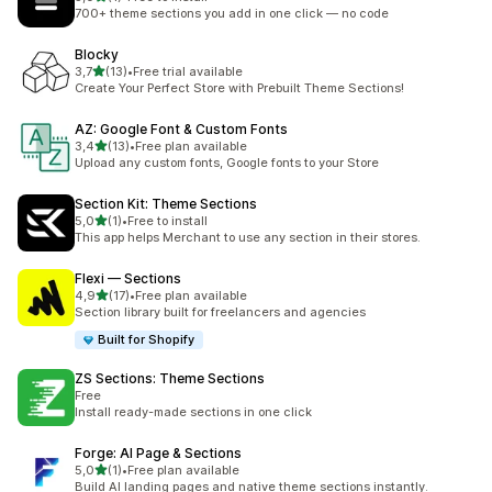
Celkový počet recenzí: 1
700+ theme sections you add in one click — no code
Blocky
z 5 hvězd
3,7
(13)
•
Free trial available
Celkový počet recenzí: 13
Create Your Perfect Store with Prebuilt Theme Sections!
AZ: Google Font & Custom Fonts
z 5 hvězd
3,4
(13)
•
Free plan available
Celkový počet recenzí: 13
Upload any custom fonts, Google fonts to your Store
Section Kit: Theme Sections
z 5 hvězd
5,0
(1)
•
Free to install
Celkový počet recenzí: 1
This app helps Merchant to use any section in their stores.
Flexi — Sections
z 5 hvězd
4,9
(17)
•
Free plan available
Celkový počet recenzí: 17
Section library built for freelancers and agencies
Built for Shopify
ZS Sections: Theme Sections
Free
Install ready-made sections in one click
Forge: AI Page & Sections
z 5 hvězd
5,0
(1)
•
Free plan available
Celkový počet recenzí: 1
Build AI landing pages and native theme sections instantly.