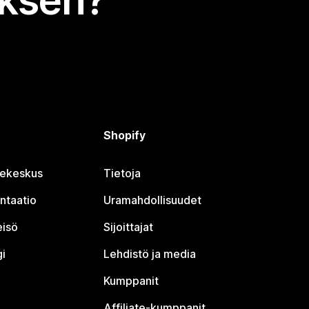
uksen?
Shopify
jekeskus
Tietoja
ntaatio
Uramahdollisuudet
eisö
Sijoittajat
i
Lehdistö ja media
Kumppanit
Affiliate-kumppanit