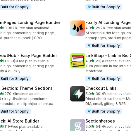
Built for Shopify
Built for Shopify
mPages Landing Page Builder
Foxify AI Landing Page
/ 5 tähteä
/ 5 tähteä
(3 967)
•
Free plan available
4,9
(292)
•
Free plan avail
7 arvostelua yhteensä
292 arvostelua yhteensä
ld high-converting landing page,
AI store builder for high-c
t-purchase upsell | CRO
homepages, product page
Built for Shopify
youtHub ‑ Easy Page Builder
LinkShop ‑ Link in Bio
/ 5 tähteä
/ 5 tähteä
(1 333)
•
Free plan available
4,8
(23)
•
Free trial availab
3 arvostelua yhteensä
23 arvostelua yhteensä
ld high-converting landing page
Turn your link in bio into 
ily & quickly
storefront
Built for Shopify
Built for Shopify
 Section: Theme Sections
Checkout Links
/ 5 tähteä
/ 5 tähteä
(270)
•
Ilmainen asennus
5,0
(30)
•
Free trial availab
 arvostelua yhteensä
30 arvostelua yhteensä
+ käyttövalmista premium-
Direct checkout links — Me
maosiota, mallipohjaa ja lohkoa
DM, email, gifting & B2B
Built for Shopify
Built for Shopify
uck: AI Store Builder
Sectionheroes
/ 5 tähteä
/ 5 tähteä
(11)
•
Free plan available
5,0
(54)
•
Free trial availab
arvostelua yhteensä
54 arvostelua yhteensä