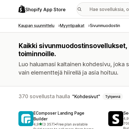
Shopify App Store
Kaupan suunnittelu
Myyntipaikat
Sivunmuodostin
Kaikki sivunmuodostinsovellukset,
toiminnoille.
Luo haluamasi kaltainen kohdesivu, joka sis
vain elementtejä hiirellä ja asia hoituu.
370 sovellusta haulla
Kohdesivut
Tyhjennä
EComposer Landing Page
Se
Builder
4,9
271
700
/ 5 tähteä
4,9
(3 357)
•
Free plan available
3357 arvostelua yhteensä
Bun