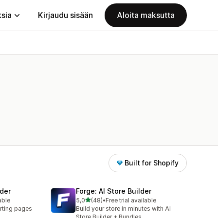
ksia
Kirjaudu sisään
Aloita maksutta
Built for Shopify
der
Forge: AI Store Builder
/ 5 tähteä
able
5,0
(48)
•
Free trial available
48 arvostelua yhteensä
rting pages
Build your store in minutes with AI
Store Builder + Bundles