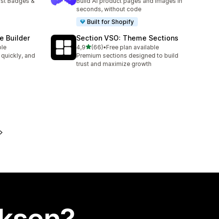
ust Badges &
Build AI product pages and images in
seconds, without code
Built for Shopify
e Builder
Section VSO: Theme Sections
/ 5 tähteä
ble
4,9
(66)
•
Free plan available
66 arvostelua yhteensä
 quickly, and
Premium sections designed to build
trust and maximize growth