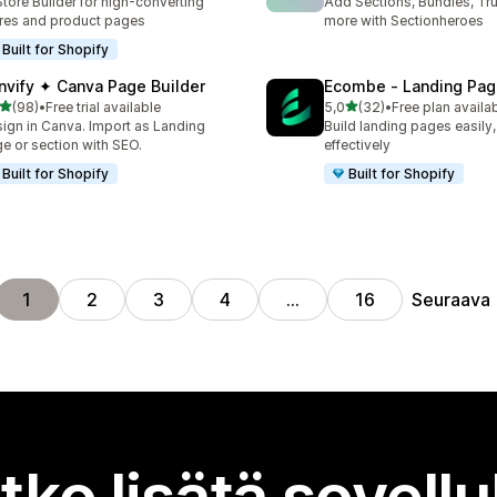
Store Builder for high-converting
Add Sections, Bundles, Tr
res and product pages
more with Sectionheroes
Built for Shopify
nvify ✦ Canva Page Builder
Ecombe ‑ Landing Pag
/ 5 tähteä
/ 5 tähteä
(98)
•
Free trial available
5,0
(32)
•
Free plan availa
arvostelua yhteensä
32 arvostelua yhteensä
ign in Canva. Import as Landing
Build landing pages easily,
e or section with SEO.
effectively
Built for Shopify
Built for Shopify
Seuraava
1
2
3
4
…
16