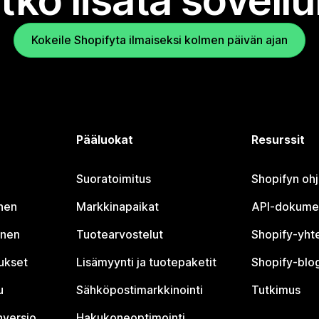
tko lisätä sovell
Kokeile Shopifyta ilmaiseksi kolmen päivän ajan
Pääluokat
Resurssit
Suoratoimitus
Shopifyn oh
nen
Markkinapaikat
API-dokume
inen
Tuotearvostelut
Shopify-yht
tukset
Lisämyynti ja tuotepaketit
Shopify-blog
u
Sähköpostimarkkinointi
Tutkimus
nversio
Hakukoneoptimointi