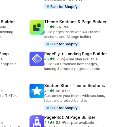
Built for Shopify
 Builder
Theme Sections & Page Builder
/ 5 tähteä
able
5,0
(37)
•
Free
37 arvostelua yhteensä
onverting
Build pages faster with 40+ theme
s
sections and AI page builder
Built for Shopify
 Shop
PageFly ✦ Landing Page Builder
/ 5 tähteä
le
4,9
(5 655)
•
Free plan available
5655 arvostelua yhteensä
a shoppable
Build CRO-focused homepages,
landing & product pages, no code
Section Star ‑ Theme Sections
/ 5 tähteä
le
4,9
(168)
•
Free
168 arvostelua yhteensä
ta, TikTok,
Customize your theme with sections,
tabs, and product bundles
Built for Shopify
PagePilot: AI Page Builder
/ 5 tähteä
le
4,8
(153)
•
Free plan available
153 arvostelua yhteensä