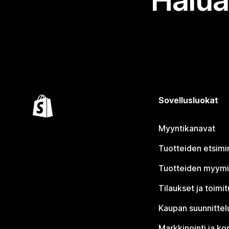
Halua
Sovellusluokat
Myyntikanavat
Tuotteiden etsimi
Tuotteiden myym
Tilaukset ja toimi
Kaupan suunnittel
Markkinointi ja ko