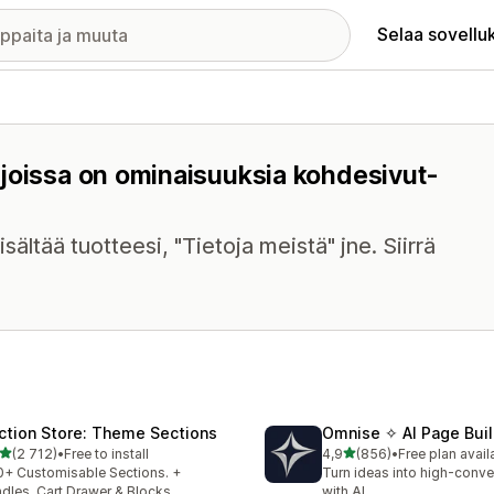
Selaa sovellu
 joissa on ominaisuuksia kohdesivut-
ältää tuotteesi, "Tietoja meistä" jne. Siirrä
ction Store: Theme Sections
Omnise ✧ AI Page Buil
/ 5 tähteä
/ 5 tähteä
(2 712)
•
Free to install
4,9
(856)
•
Free plan avail
2 arvostelua yhteensä
856 arvostelua yhteensä
+ Customisable Sections. +
Turn ideas into high-conve
dles, Cart Drawer & Blocks
with AI.