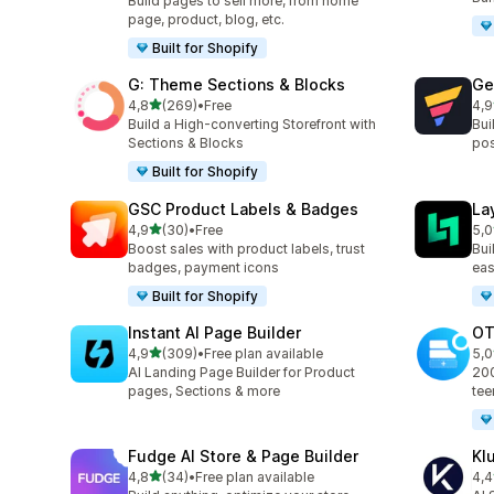
Build pages to sell more, from home
page, product, blog, etc.
Built for Shopify
G: Theme Sections & Blocks
Ge
/ 5 tähteä
4,8
(269)
•
Free
4,9
269 arvostelua yhteensä
396
Build a High-converting Storefront with
Bui
Sections & Blocks
pos
Built for Shopify
GSC Product Labels & Badges
La
/ 5 tähteä
4,9
(30)
•
Free
5,0
30 arvostelua yhteensä
133
Boost sales with product labels, trust
Bui
badges, payment icons
eas
Built for Shopify
Instant AI Page Builder
OT
/ 5 tähteä
4,9
(309)
•
Free plan available
5,0
309 arvostelua yhteensä
270
AI Landing Page Builder for Product
200
pages, Sections & more
tee
Fudge AI Store & Page Builder
Kl
/ 5 tähteä
4,8
(34)
•
Free plan available
4,4
34 arvostelua yhteensä
11 