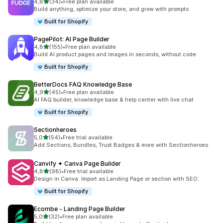
av 5 stjerner
4,8
(34)
•
Free plan available
Totalt 34 omtaler
Build anything, optimize your store, and grow with prompts
Built for Shopify
PagePilot: AI Page Builder
av 5 stjerner
4,8
(155)
•
Free plan available
Totalt 155 omtaler
Build AI product pages and images in seconds, without code
Built for Shopify
BetterDocs FAQ Knowledge Base
av 5 stjerner
4,9
(45)
•
Free plan available
Totalt 45 omtaler
AI FAQ builder, knowledge base & help center with live chat
Built for Shopify
Sectionheroes
av 5 stjerner
5,0
(54)
•
Free trial available
Totalt 54 omtaler
Add Sections, Bundles, Trust Badges & more with Sectionheroes
Canvify ✦ Canva Page Builder
av 5 stjerner
4,8
(98)
•
Free trial available
Totalt 98 omtaler
Design in Canva. Import as Landing Page or section with SEO.
Built for Shopify
Ecombe ‑ Landing Page Builder
av 5 stjerner
5,0
(32)
•
Free plan available
Totalt 32 omtaler