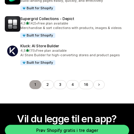
Build landing pages easily, quickly, and effectively
Built for Shopify
Supergrid Collections ‑ Depict
av 5 stjerner
4,5
(42)
•
Free plan available
Totalt 42 omtaler
Merchandise & sort collections with products, images & videos.
Built for Shopify
Kluck: AI Store Builder
av 5 stjerner
4,5
(11)
•
Free plan available
Totalt 11 omtaler
AI Store Builder for high-converting stores and product pages
Built for Shopify
1
2
3
4
16
Vil du legge til en app?
Prøv Shopify gratis i tre dager