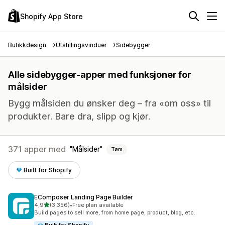
Shopify App Store
Butikkdesign
Utstillingsvinduer
Sidebygger
Alle sidebygger-apper med funksjoner for
målsider
Bygg målsiden du ønsker deg – fra «om oss» til
produkter. Bare dra, slipp og kjør.
371 apper med
Målsider
Tøm
Built for Shopify
EComposer Landing Page Builder
av 5 stjerner
4,9
(3 356)
•
Free plan available
Totalt 3356 omtaler
Build pages to sell more, from home page, product, blog, etc.