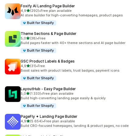
Foxify AI Landing Page Builder
av 5 stjerner
4,9
(292)
•
Free plan available
Totalt 292 omtaler
AI store builder for high-converting homepages, product pages
Built for Shopify
Theme Sections & Page Builder
av 5 stjerner
5,0
(38)
•
Free
Totalt 38 omtaler
Build pages faster with 40+ theme sections and AI page builder
Built for Shopify
GSC Product Labels & Badges
av 5 stjerner
4,9
(31)
•
Free
Totalt 31 omtaler
Boost sales with product labels, trust badges, payment icons
Built for Shopify
LayoutHub ‑ Easy Page Builder
av 5 stjerner
5,0
(1 333)
•
Free plan available
Totalt 1333 omtaler
Build high-converting landing page easily & quickly
Built for Shopify
PageFly ✦ Landing Page Builder
av 5 stjerner
4,9
(5 654)
•
Free plan available
Totalt 5654 omtaler
Build CRO-focused homepages, landing & product pages, no code