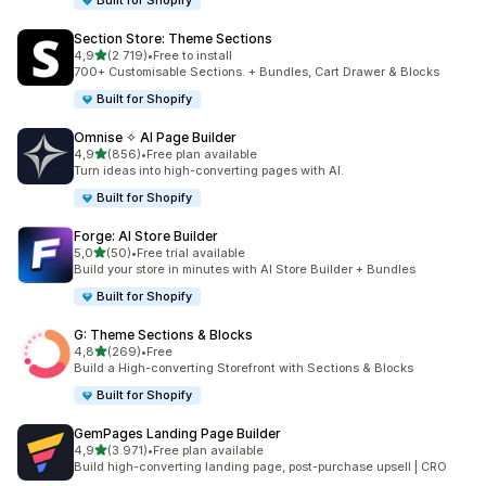
Built for Shopify
Section Store: Theme Sections
av 5 stjerner
4,9
(2 719)
•
Free to install
Totalt 2719 omtaler
700+ Customisable Sections. + Bundles, Cart Drawer & Blocks
Built for Shopify
Omnise ✧ AI Page Builder
av 5 stjerner
4,9
(856)
•
Free plan available
Totalt 856 omtaler
Turn ideas into high-converting pages with AI.
Built for Shopify
Forge: AI Store Builder
av 5 stjerner
5,0
(50)
•
Free trial available
Totalt 50 omtaler
Build your store in minutes with AI Store Builder + Bundles
Built for Shopify
G: Theme Sections & Blocks
av 5 stjerner
4,8
(269)
•
Free
Totalt 269 omtaler
Build a High-converting Storefront with Sections & Blocks
Built for Shopify
GemPages Landing Page Builder
av 5 stjerner
4,9
(3 971)
•
Free plan available
Totalt 3971 omtaler
Build high-converting landing page, post-purchase upsell | CRO