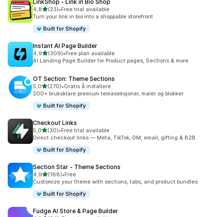
LinkShop ‑ Link in Bio Shop
av 5 stjerner
4,8
(23)
•
Free trial available
Totalt 23 omtaler
Turn your link in bio into a shoppable storefront
Built for Shopify
Instant AI Page Builder
av 5 stjerner
4,9
(309)
•
Free plan available
Totalt 309 omtaler
AI Landing Page Builder for Product pages, Sections & more
OT Section: Theme Sections
av 5 stjerner
5,0
(270)
•
Gratis å installere
Totalt 270 omtaler
200+ bruksklare premium temaseksjoner, maler og blokker
Built for Shopify
Checkout Links
av 5 stjerner
5,0
(30)
•
Free trial available
Totalt 30 omtaler
Direct checkout links — Meta, TikTok, DM, email, gifting & B2B
Built for Shopify
Section Star ‑ Theme Sections
av 5 stjerner
4,9
(168)
•
Free
Totalt 168 omtaler
Customize your theme with sections, tabs, and product bundles
Built for Shopify
Fudge AI Store & Page Builder