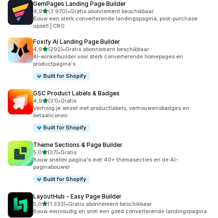
GemPages Landing Page Builder
van 5 sterren
4,9
(3.970)
•
Gratis abonnement beschikbaar
3970 recensies in totaal
Bouw een sterk converterende landingspagina, post-purchase
upsell | CRO
Foxify AI Landing Page Builder
van 5 sterren
4,9
(292)
•
Gratis abonnement beschikbaar
292 recensies in totaal
AI-winkelbuilder voor sterk converterende homepages en
productpagina's
Built for Shopify
GSC Product Labels & Badges
van 5 sterren
4,9
(31)
•
Gratis
31 recensies in totaal
Verhoog je omzet met productlabels, vertrouwensbadges en
betaaliconen
Built for Shopify
Theme Sections & Page Builder
van 5 sterren
5,0
(37)
•
Gratis
37 recensies in totaal
Bouw sneller pagina's met 40+ themasecties en de AI-
paginabouwer
Built for Shopify
LayoutHub ‑ Easy Page Builder
van 5 sterren
5,0
(1.333)
•
Gratis abonnement beschikbaar
1333 recensies in totaal
Bouw eenvoudig en snel een goed converterende landingspagina