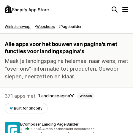
Shopify App Store
Winkelontwerp
Webshops
Pagebuilder
Alle apps voor het bouwen van pagina's met
functies voor landingspagina's
Maak je landingspagina helemaal naar wens, met
"over ons"-informatie tot producten. Gewoon
slepen, neerzetten en klaar.
371 apps met
Landingspagina's
Wissen
Built for Shopify
EComposer Landing Page Builder
van 5 sterren
4,9
(3.358)
•
Gratis abonnement beschikbaar
3358 recensies in totaal