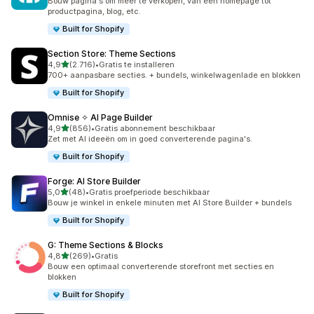
Bouw pagina's om meer te verkopen, van een homepage tot
productpagina, blog, etc.
Built for Shopify
Section Store: Theme Sections
van 5 sterren
4,9
(2.716)
•
Gratis te installeren
2716 recensies in totaal
700+ aanpasbare secties. + bundels, winkelwagenlade en blokken
Built for Shopify
Omnise ✧ AI Page Builder
van 5 sterren
4,9
(856)
•
Gratis abonnement beschikbaar
856 recensies in totaal
Zet met AI ideeën om in goed converterende pagina's.
Built for Shopify
Forge: AI Store Builder
van 5 sterren
5,0
(48)
•
Gratis proefperiode beschikbaar
48 recensies in totaal
Bouw je winkel in enkele minuten met AI Store Builder + bundels
Built for Shopify
G: Theme Sections & Blocks
van 5 sterren
4,8
(269)
•
Gratis
269 recensies in totaal
Bouw een optimaal converterende storefront met secties en
blokken
Built for Shopify