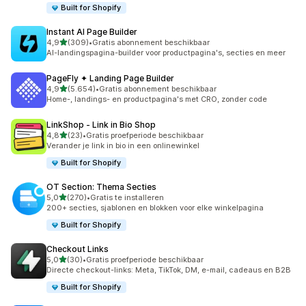
Built for Shopify
Instant AI Page Builder
van 5 sterren
4,9
(309)
•
Gratis abonnement beschikbaar
309 recensies in totaal
AI-landingspagina-builder voor productpagina's, secties en meer
PageFly ✦ Landing Page Builder
van 5 sterren
4,9
(5.654)
•
Gratis abonnement beschikbaar
5654 recensies in totaal
Home-, landings- en productpagina's met CRO, zonder code
LinkShop ‑ Link in Bio Shop
van 5 sterren
4,8
(23)
•
Gratis proefperiode beschikbaar
23 recensies in totaal
Verander je link in bio in een onlinewinkel
Built for Shopify
OT Section: Thema Secties
van 5 sterren
5,0
(270)
•
Gratis te installeren
270 recensies in totaal
200+ secties, sjablonen en blokken voor elke winkelpagina
Built for Shopify
Checkout Links
van 5 sterren
5,0
(30)
•
Gratis proefperiode beschikbaar
30 recensies in totaal
Directe checkout-links: Meta, TikTok, DM, e-mail, cadeaus en B2B
Built for Shopify