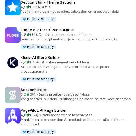
Section Star ‑ Theme Sections
van 5 sterren
4,9
(168)
•
Gratis
168 recensies in totaal
Pas je thema aan met secties, tabbladen en productbundels
Built for Shopify
Fudge AI Store & Page Builder
van 5 sterren
4,8
(34)
•
Gratis abonnement beschikbaar
34 recensies in totaal
Bouw van alles, optimaliseer je winkel en groei met prompts
Built for Shopify
Kluck: AI Store Builder
van 5 sterren
4,4
(11)
•
Gratis abonnement beschikbaar
11 recensies in totaal
AI-storebuilder voor goed converterende webshops en
productpagina's
Built for Shopify
Sectionheroes
van 5 sterren
5,0
(54)
•
Gratis proefperiode beschikbaar
54 recensies in totaal
Voeg secties, bundels, trustbadges en meer toe met Sectionheroes
PagePilot: AI Page Builder
van 5 sterren
4,8
(153)
•
Gratis abonnement beschikbaar
153 recensies in totaal
Maak in enkele seconden AI-productpagina's en -afbeeldingen,
zonder code
Built for Shopify