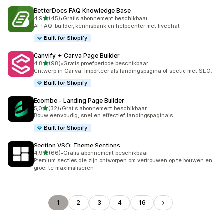
BetterDocs FAQ Knowledge Base
van 5 sterren
4,9
(45)
•
Gratis abonnement beschikbaar
45 recensies in totaal
AI-FAQ-builder, kennisbank en helpcenter met livechat
Built for Shopify
Canvify ✦ Canva Page Builder
van 5 sterren
4,8
(98)
•
Gratis proefperiode beschikbaar
98 recensies in totaal
Ontwerp in Canva. Importeer als landingspagina of sectie met SEO.
Built for Shopify
Ecombe ‑ Landing Page Builder
van 5 sterren
5,0
(32)
•
Gratis abonnement beschikbaar
32 recensies in totaal
Bouw eenvoudig, snel en effectief landingspagina's
Built for Shopify
Section VSO: Theme Sections
van 5 sterren
4,9
(66)
•
Gratis abonnement beschikbaar
66 recensies in totaal
Premium secties die zijn ontworpen om vertrouwen op te bouwen en
groei te maximaliseren
1
2
3
4
16